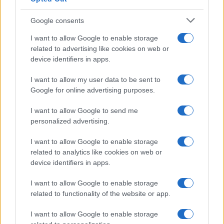
que la gripe de 2018-19
5 enero, 2022
Google consents
I want to allow Google to enable storage
1
2
3
4
5
6
7
8
9
10
11
12
...
related to advertising like cookies on web or
25
device identifiers in apps.
...
»
Pasado »
I want to allow my user data to be sent to
Google for online advertising purposes.
I want to allow Google to send me
personalized advertising.
I want to allow Google to enable storage
related to analytics like cookies on web or
Quienes somos
device identifiers in apps.
Últimas Noticias
I want to allow Google to enable storage
Señala una noticia
related to functionality of the website or app.
Síguenos en Facebook
I want to allow Google to enable storage
Actualidad.es es la gran fuente de información social. Actualidad,