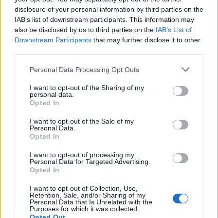
disclosure of your personal information by third parties on the
La OMS advierte de la saturación
IAB’s list of downstream participants. This information may
de los hospitales en todo el mundo
also be disclosed by us to third parties on the
IAB’s List of
7 enero, 2022
Downstream Participants
that may further disclose it to other
third parties.
Toser hacia abajo reduce el riesgo
Please note that this website/app uses one or more Google
Personal Data Processing Opt Outs
de contagio de coronavirus
services and may gather and store information including but
6 enero, 2022
not limited to your visit or usage behaviour. You may click to
I want to opt-out of the Sharing of my
personal data.
grant or deny consent to Google and its third-party tags to
Opted In
use your data for below specified purposes in below Google
Sanidad reduce el tiempo para
consent section.
recibir la dosis de refuerzo de la
I want to opt-out of the Sale of my
Personal Data.
vacuna
Opted In
6 enero, 2022
I want to opt-out of processing my
Personal Data for Targeted Advertising.
Un estudio afirma que el origen
Opted In
ómicron comenzó en los ratones
5 enero, 2022
I want to opt-out of Collection, Use,
Retention, Sale, and/or Sharing of my
Personal Data that Is Unrelated with the
Purposes for which it was collected.
Ómicron tiene menos mortalidad
Opted Out