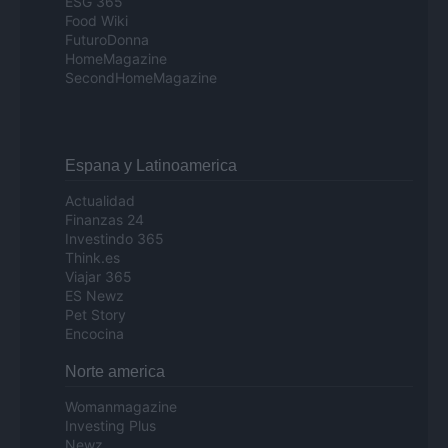
ESG 365
Food Wiki
FuturoDonna
HomeMagazine
SecondHomeMagazine
Espana y Latinoamerica
Actualidad
Finanzas 24
Investindo 365
Think.es
Viajar 365
ES Newz
Pet Story
Encocina
Norte america
Womanmagazine
Investing Plus
Newz