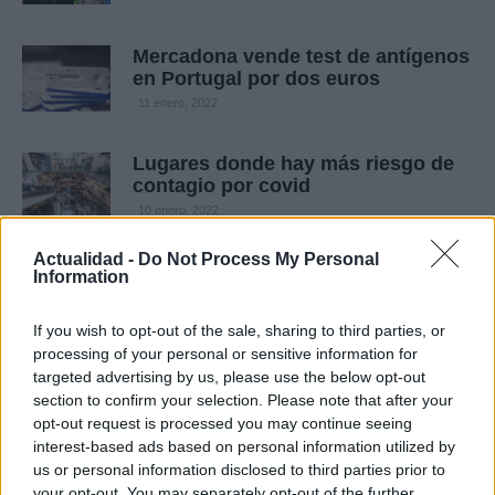
Mercadona vende test de antígenos
en Portugal por dos euros
11 enero, 2022
Lugares donde hay más riesgo de
contagio por covid
10 enero, 2022
Actualidad -
Do Not Process My Personal
Test de antígenos: qué significa la
Information
T y qué pasa si la línea es muy
tenue
If you wish to opt-out of the sale, sharing to third parties, or
10 enero, 2022
processing of your personal or sensitive information for
targeted advertising by us, please use the below opt-out
Un estudio de Navarra podría
section to confirm your selection. Please note that after your
eliminar la posibilidad de contagios
opt-out request is processed you may continue seeing
covid
interest-based ads based on personal information utilized by
us or personal information disclosed to third parties prior to
7 enero, 2022
your opt-out. You may separately opt-out of the further