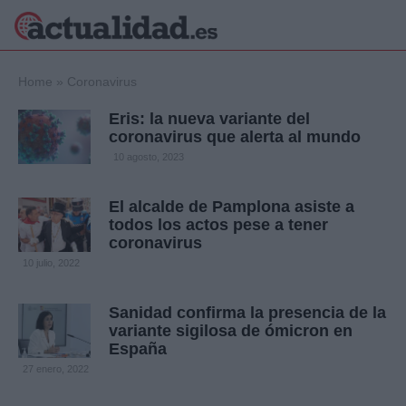
×
Home
»
Coronavirus
Eris: la nueva variante del
coronavirus que alerta al mundo
Política
Ciencia y
10 agosto, 2023
Tecnología
Crónica
El alcalde de Pamplona asiste a
todos los actos pese a tener
Deportes
coronavirus
Economía
10 julio, 2022
Salud y Bienestar
Internacional
Sanidad confirma la presencia de la
Gente
Viajes
variante sigilosa de ómicron en
España
Musica
27 enero, 2022