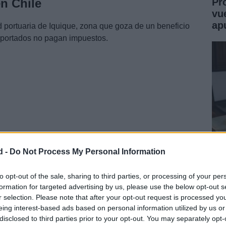
en Chile
Pr
vu
ap
ad portuaria de Iquique, zona que goza de un beneficio
importados no pagan impuestos.
d -
Do Not Process My Personal Information
Jo
 al desierto de Atacama. Es una ciudad rodeada de
Mo
to opt-out of the sale, sharing to third parties, or processing of your per
on los rascacielos y amplias playas y que a 25 km
formation for targeted advertising by us, please use the below opt-out s
Un
 de creer.
r selection. Please note that after your opt-out request is processed y
eing interest-based ads based on personal information utilized by us or
disclosed to third parties prior to your opt-out. You may separately opt-