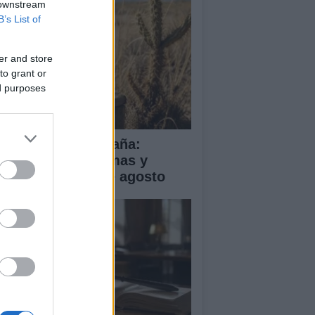
 downstream
B’s List of
er and store
to grant or
ed purposes
a de calor en España:
mperaturas extremas y
ertas hasta el 2 de agosto