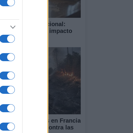
rte Penal Internacional:
mo funciona y su impacto
obal
cendios forestales en Francia
España: la lucha contra las