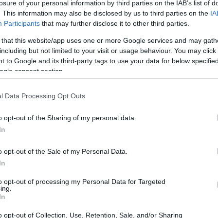
losure of your personal information by third parties on the IAB’s list of
. This information may also be disclosed by us to third parties on the
IA
Participants
that may further disclose it to other third parties.
 that this website/app uses one or more Google services and may gath
including but not limited to your visit or usage behaviour. You may click 
 to Google and its third-party tags to use your data for below specifi
ogle consent section.
l Data Processing Opt Outs
Ol
te
o opt-out of the Sharing of my personal data.
al
In
 Atacama hay un basural de ropa. Sí, un lugar donde
oneladas de prendas. Muchas tienen etiqueta y
o opt-out of the Sale of my Personal Data.
twitter.com/hqUtmZER96
In
to opt-out of processing my Personal Data for Targeted
son)
January 3, 2022
ing.
In
60.000 toneladas
de vestimentas de todo el mundo
o opt-out of Collection, Use, Retention, Sale, and/or Sharing