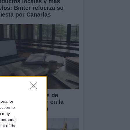
oductos locales y más
elos: Binter refuerza su
uesta por Canarias
rnadas Nacionales de
vilidad Erasmus+ en la
sonal or
ection to
iversidad de Jaén
ou may
 personal
out of the