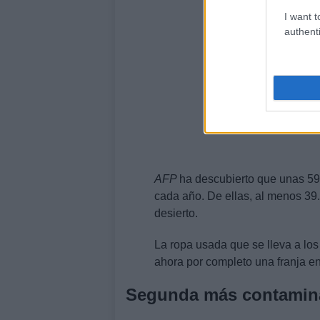
I want t
authenti
AFP
ha descubierto que unas 59
cada año. De ellas, al menos 39.
desierto.
La ropa usada que se lleva a los
ahora por completo una franja en
Segunda más contamin