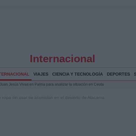
Internacional
TERNACIONAL
VIAJES
CIENCIA Y TECNOLOGÍA
DEPORTES
a Juan Jesús Vivas en Palma para analizar la situación en Ceuta
la Illa Plana: Menorca apuesta por el deporte náutico sostenible
 ropa sin usar se acumulan en el desierto de Atacama
 y humanitario en Ceuta tras la llegada masiva de migrantes
o de Chamberí por 6,3 millones: detalles y controversias
 Bogotá 2026: fecha, recorrido y actividades especiales