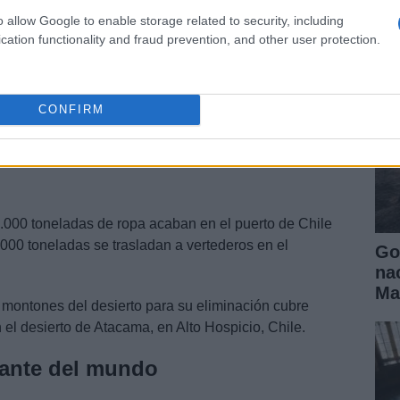
ll
o allow Google to enable storage related to security, including
cation functionality and fraud prevention, and other user protection.
CONFIRM
.000 toneladas de ropa acaban en el puerto de Chile
000 toneladas se trasladan a vertederos en el
Go
na
Ma
 montones del desierto para su eliminación cubre
 el desierto de Atacama, en Alto Hospicio, Chile.
ante del mundo