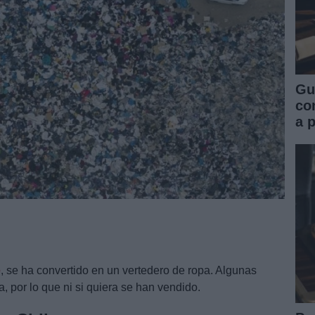
Gu
co
a 
e
, se ha convertido en un vertedero de ropa. Algunas
a, por lo que ni si quiera se han vendido.