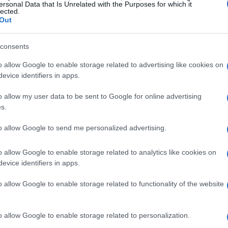
ersonal Data that Is Unrelated with the Purposes for which it
ha convertido en un vertedero debido a que muchas de
lected.
ontañas de amplia altura y convirtiendo a
Chile
en un
Out
Co
consents
có
tra situado en la región Antofagasta. Situado a unos
gl
o allow Google to enable storage related to advertising like cookies on
untos llegan incluso a los 6.000 metros-, es el lugar
evice identifiers in apps.
haber. Temperaturas muy cálidas a lo largo del día, y
os los que viajan hasta aquí para disfrutar de la
o allow my user data to be sent to Google for online advertising
s.
to allow Google to send me personalized advertising.
a France-Presse
, el enorme montón de ropa se
o allow Google to enable storage related to analytics like cookies on
en China y Bangladesh que llegan a tiendas de
evice identifiers in apps.
Cuando las prendas no se compran, se llevan al
o allow Google to enable storage related to functionality of the website
er revendidas a otros países latinoamericanos.
In
o allow Google to enable storage related to personalization.
y 