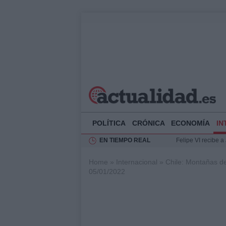
POLÍTICA
CRÓNICA
ECONOMÍA
IN
EN TIEMPO REAL
Felipe VI recibe 
Rehabilitación de 
Home
»
Internacional
»
Chile: Montañas de
Impacto económico
05/01/2022
La compra del átic
Ciclovía Nocturna