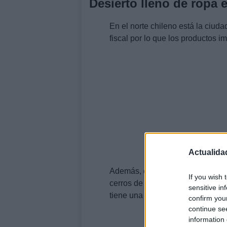
Desierto lleno de ropa 
En el norte chileno está la ciud
fiscal por lo que los productos 
Actualida
Además, es la puerta de entrada
If you wish 
cerros de arena que contrastan c
sensitive in
tiene una montaña de ropa difícil
confirm you
continue se
information 