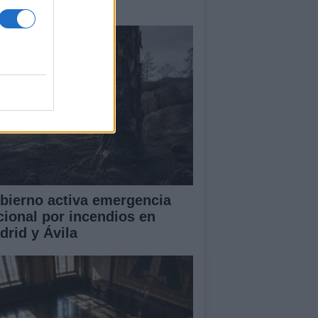
amas que no cesa
bierno activa emergencia
cional por incendios en
drid y Ávila