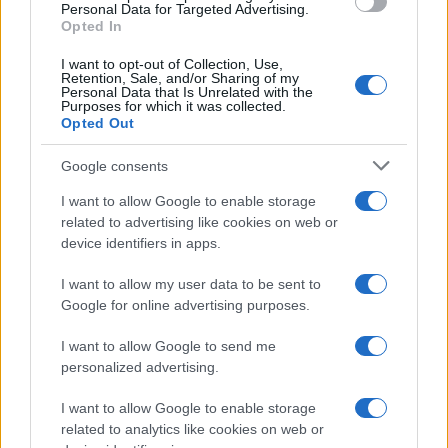
anuncia al mundo que es Adolf Hitler
Personal Data for Targeted Advertising.
Opted In
Un hombre de origen alemán que vive en…
I want to opt-out of Collection, Use,
Retention, Sale, and/or Sharing of my
Personal Data that Is Unrelated with the
INTERNACIONAL
Purposes for which it was collected.
Opted Out
Google consents
I want to allow Google to enable storage
related to advertising like cookies on web or
device identifiers in apps.
I want to allow my user data to be sent to
Google for online advertising purposes.
Productos locales y más vuelos: Binter
I want to allow Google to send me
refuerza su apuesta por Canarias
personalized advertising.
Binter no solo conecta las islas, sino que…
I want to allow Google to enable storage
related to analytics like cookies on web or