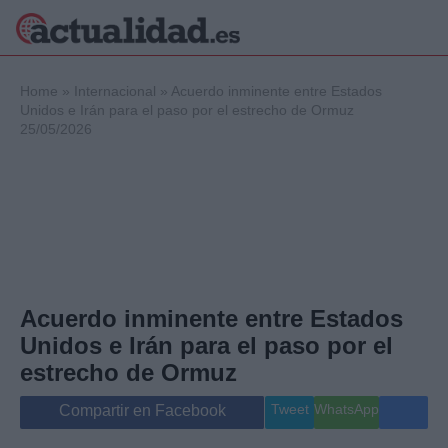
×
Home
»
Internacional
»
Acuerdo inminente entre Estados
Unidos e Irán para el paso por el estrecho de Ormuz
25/05/2026
Política
Ciencia y
Tecnología
Crónica
Deportes
Economía
Salud y Bienestar
Acuerdo inminente entre Estados
Internacional
Unidos e Irán para el paso por el
Gente
Viajes
estrecho de Ormuz
Musica
Tweet
WhatsApp
Compartir en Facebook