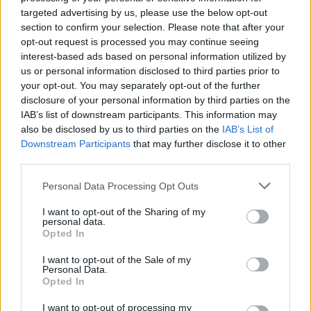
targeted advertising by us, please use the below opt-out
section to confirm your selection. Please note that after your
opt-out request is processed you may continue seeing
ARTÍCULO ANTERIOR
ARTÍCULO SIGUIENTE
interest-based ads based on personal information utilized by
us or personal information disclosed to third parties prior to
your opt-out. You may separately opt-out of the further
Más leídos
disclosure of your personal information by third parties on the
IAB’s list of downstream participants. This information may
INTERNACIONAL
also be disclosed by us to third parties on the
IAB’s List of
Downstream Participants
that may further disclose it to other
third parties.
Please note that this website/app uses one or more Google
Personal Data Processing Opt Outs
services and may gather and store information including but
not limited to your visit or usage behaviour. You may click to
I want to opt-out of the Sharing of my
personal data.
grant or deny consent to Google and its third-party tags to
Opted In
use your data for below specified purposes in below Google
consent section.
I want to opt-out of the Sale of my
Personal Data.
Opted In
Argentina: Un hombre de 128 años
I want to opt-out of processing my