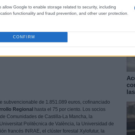
o climático.
o allow Google to enable storage related to security, including
cation functionality and fraud prevention, and other user protection.
CONFIRM
Ac
co
la
te subvencionable de 1.851.089 euros, cofinanciado
rollo Regional
hasta el 75 por ciento. Los socios
ta de Comunidades de Castilla-La Mancha, la
Universitat Politècnica de València, la Universidad de
ón francés INRAE, el clúster forestal Xylofutur, la