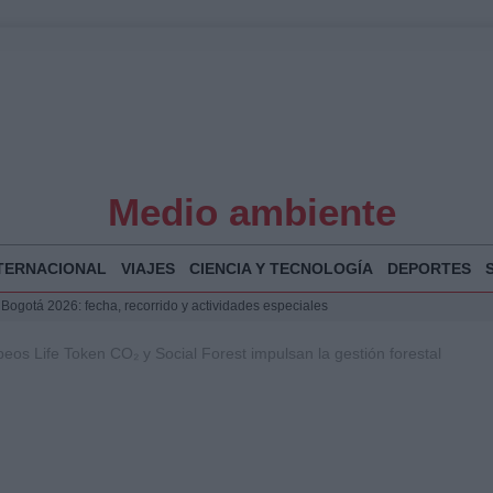
Medio ambiente
TERNACIONAL
VIAJES
CIENCIA Y TECNOLOGÍA
DEPORTES
 Bogotá 2026: fecha, recorrido y actividades especiales
a Juan Jesús Vivas en Palma para analizar la situación en Ceuta
eos Life Token CO₂ y Social Forest impulsan la gestión forestal
la Illa Plana: Menorca apuesta por el deporte náutico sostenible
puesta del Gobierno ante la crisis migratoria en Ceuta