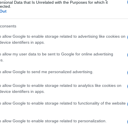
da por este proyecto utilizará tecnologías avanzadas de
ersonal Data that Is Unrelated with the Purposes for which it
lected.
a facilitar la generación de créditos de carbono forestal
La
Out
ficiará a las empresas que buscan compensar su huella
Co
enerará nuevas oportunidades económicas para los
op
consents
o allow Google to enable storage related to advertising like cookies on
uesto total elegible de 2.987.163 euros, de los cuales
evice identifiers in apps.
anciación europea. Los socios participantes incluyen
o allow my user data to be sent to Google for online advertising
niversidad de Castilla-La Mancha, Orthem Servicios y
s.
a Universidad Católica San Antonio de Murcia, SGS
ónoma de la Región de Murcia.
to allow Google to send me personalized advertising.
o la resiliencia de los ecosistemas
o allow Google to enable storage related to analytics like cookies on
evice identifiers in apps.
 Forest
liderado por la Región de Murcia, se enfoca en
Co
o allow Google to enable storage related to functionality of the website
An
sistemas forestales frente al cambio climático. Este
pr
l terreno medidas de gestión forestal adaptativa
o allow Google to enable storage related to personalization.
in
a de los montes frente a la sequía, los incendios y