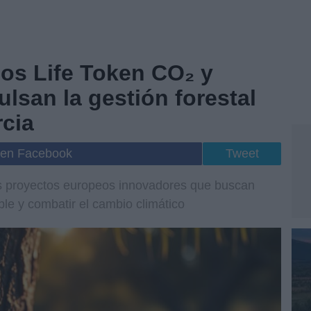
os Life Token CO₂ y
ulsan la gestión forestal
rcia
 en Facebook
Tweet
s proyectos europeos innovadores que buscan
ible y combatir el cambio climático