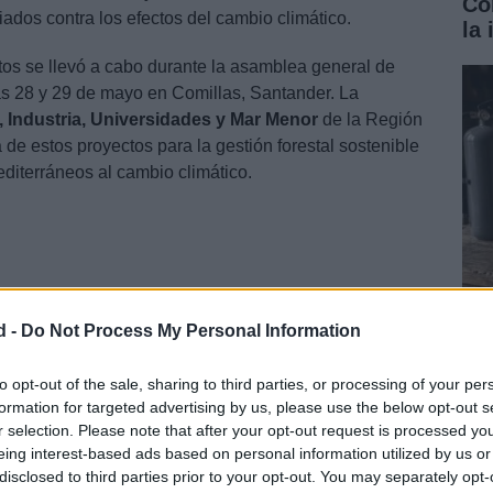
Có
ados contra los efectos del cambio climático.
la 
tos se llevó a cabo durante la asamblea general de
s 28 y 29 de mayo en Comillas, Santander. La
 Industria, Universidades y Mar Menor
de la Región
 de estos proyectos para la gestión forestal sostenible
diterráneos al cambio climático.
d -
Do Not Process My Personal Information
Pr
for
ho
to opt-out of the sale, sharing to third parties, or processing of your per
formation for targeted advertising by us, please use the below opt-out s
r selection. Please note that after your opt-out request is processed y
eing interest-based ads based on personal information utilized by us or
icando y valorizando la captura de
disclosed to third parties prior to your opt-out. You may separately opt-