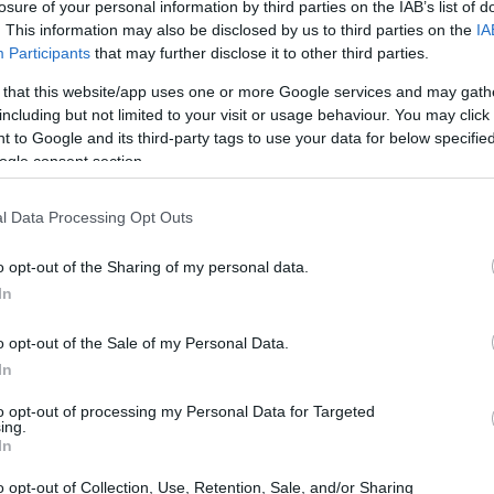
losure of your personal information by third parties on the IAB’s list of
. This information may also be disclosed by us to third parties on the
IA
entra en la creación de una plataforma digital que
Participants
that may further disclose it to other third parties.
a captura de carbono de los montes. Esta iniciativa
 that this website/app uses one or more Google services and may gath
ales con empresas interesadas en compensar su huella
including but not limited to your visit or usage behaviour. You may click 
a economía más verde.
 to Google and its third-party tags to use your data for below specifi
ogle consent section.
In
l Data Processing Opt Outs
des
o opt-out of the Sharing of my personal data.
In
o opt-out of the Sale of my Personal Data.
In
to opt-out of processing my Personal Data for Targeted
ing.
In
o opt-out of Collection, Use, Retention, Sale, and/or Sharing