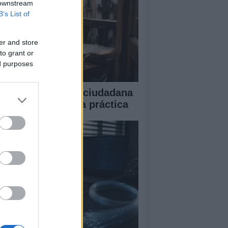
 downstream
B’s List of
er and store
to grant or
ed purposes
iciarse en ciencia ciudadana
de el barrio: guía práctica