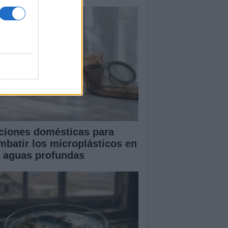
ciones domésticas para
mbatir los microplásticos en
s aguas profundas