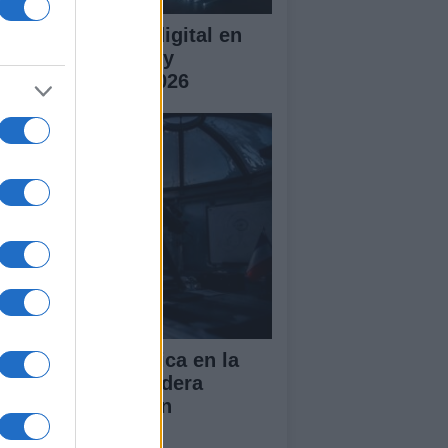
 transformación digital en
lombia: desafíos y
ortunidades en 2026
operación científica en la
tártida: España lidera
oyecto de estación
ternacional