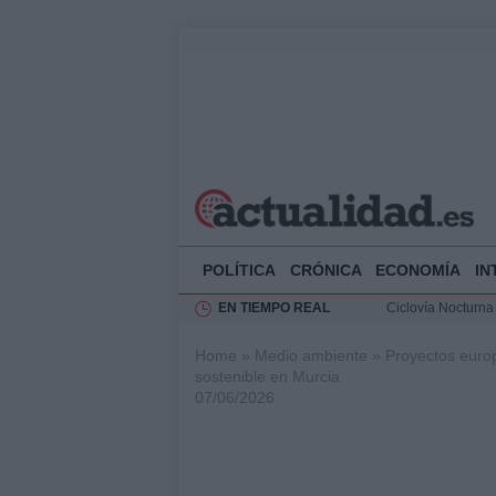
POLÍTICA
CRÓNICA
ECONOMÍA
IN
EN TIEMPO REAL
Ciclovía Nocturna
Felipe VI recibe 
Home
»
Medio ambiente
»
Proyectos europ
Rehabilitación de 
sostenible en Murcia
Análisis de la res
07/06/2026