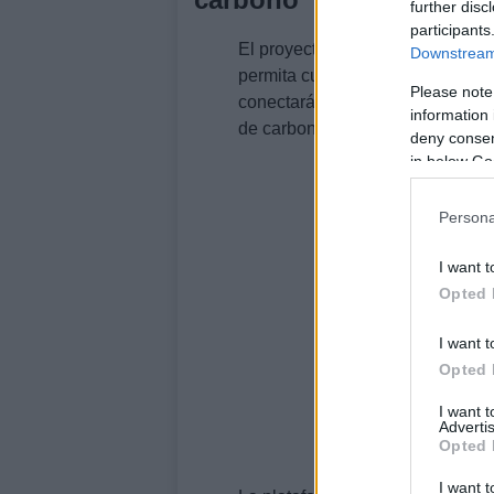
further disc
participants
El proyecto
Life Token CO₂
se c
Downstream 
permita cuantificar y valorizar l
Please note
conectará a propietarios forest
information 
de carbono, promoviendo así un
deny consent
in below Go
Persona
I want t
Opted 
I want t
Opted 
I want 
Advertis
Opted 
I want t