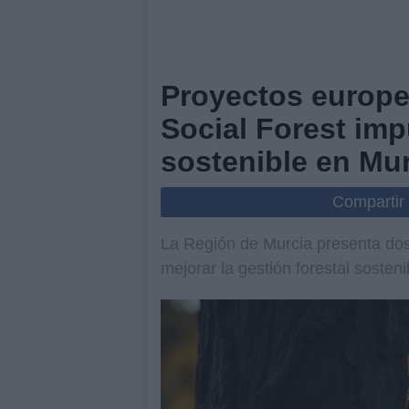
Proyectos europe
Social Forest imp
sostenible en Mu
Compartir
La Región de Murcia presenta do
mejorar la gestión forestal sosten