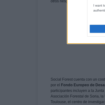
otros riesgos asociados al cambi
I want t
authenti
Social Forest cuenta con un cos
por el
Fondo Europeo de Desar
participantes incluyen a la Jun
Asociación Forestal de Soria, la 
Toulouse, el centro de investigaci