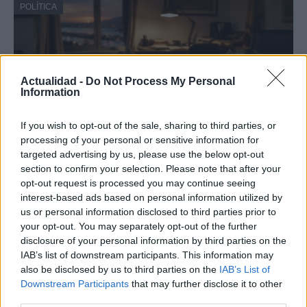
POLÍTICA
Actualidad -
Do Not Process My Personal
Information
If you wish to opt-out of the sale, sharing to third parties, or
processing of your personal or sensitive information for
targeted advertising by us, please use the below opt-out
section to confirm your selection. Please note that after your
Análisis de la crisis migratoria en Ceuta y
opt-out request is processed you may continue seeing
las críticas internacionales a Pedro
interest-based ads based on personal information utilized by
Sánchez
us or personal information disclosed to third parties prior to
your opt-out. You may separately opt-out of the further
La crisis migratoria en Ceuta ha generado fuertes…
disclosure of your personal information by third parties on the
IAB’s list of downstream participants. This information may
also be disclosed by us to third parties on the
IAB’s List of
POLÍTICA
Downstream Participants
that may further disclose it to other
third parties.