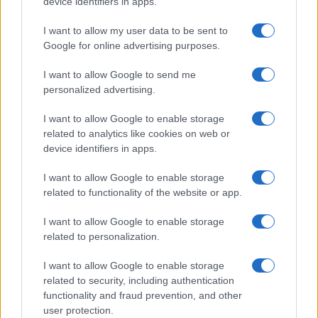
device identifiers in apps.
I want to allow my user data to be sent to
Google for online advertising purposes.
I want to allow Google to send me
Cómo la política exterior de Trump está
personalized advertising.
transformando las posturas de los
I want to allow Google to enable storage
seguidores de MAGA
related to analytics like cookies on web or
Los influencers del movimiento MAGA están revisando sus…
device identifiers in apps.
I want to allow Google to enable storage
POLÍTICA
related to functionality of the website or app.
I want to allow Google to enable storage
related to personalization.
I want to allow Google to enable storage
related to security, including authentication
functionality and fraud prevention, and other
user protection.