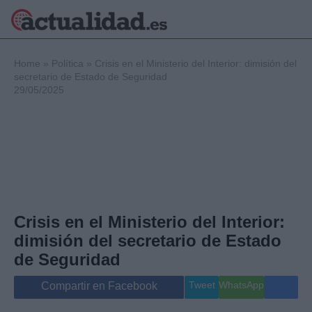
×
Home
»
Política
»
Crisis en el Ministerio del Interior: dimisión del
secretario de Estado de Seguridad
29/05/2025
Política
Ciencia y
Tecnología
Crónica
Deportes
Economía
Salud y Bienestar
Crisis en el Ministerio del Interior:
Internacional
dimisión del secretario de Estado
Gente
Viajes
de Seguridad
Musica
Tweet
WhatsApp
Compartir en Facebook