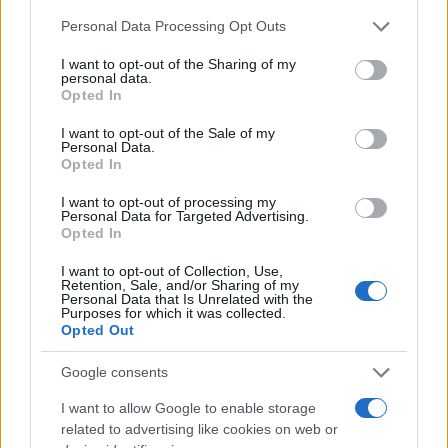
Please note that this website/app uses one or more Google
Personal Data Processing Opt Outs
services and may gather and store information including but
not limited to your visit or usage behaviour. You may click to
I want to opt-out of the Sharing of my
personal data.
grant or deny consent to Google and its third-party tags to
Opted In
use your data for below specified purposes in below Google
consent section.
I want to opt-out of the Sale of my
Personal Data.
Opted In
El impacto de la iniciativa de Gabriel
I want to opt-out of processing my
Personal Data for Targeted Advertising.
Rufián en el panorama político español
Opted In
Gabriel Rufián ha logrado captar la atención mediática…
I want to opt-out of Collection, Use,
Retention, Sale, and/or Sharing of my
Personal Data that Is Unrelated with the
Purposes for which it was collected.
POLÍTICA
Opted Out
Google consents
I want to allow Google to enable storage
related to advertising like cookies on web or