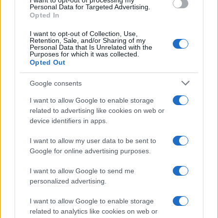
I want to opt-out of processing my
Personal Data for Targeted Advertising.
Opted In
I want to opt-out of Collection, Use,
Retention, Sale, and/or Sharing of my
Personal Data that Is Unrelated with the
Purposes for which it was collected.
Opted Out
Google consents
I want to allow Google to enable storage
related to advertising like cookies on web or
El impacto de la iniciativa de Gabriel
device identifiers in apps.
Rufián en el panorama político español
I want to allow my user data to be sent to
Gabriel Rufián ha logrado captar la atención mediática…
Google for online advertising purposes.
I want to allow Google to send me
POLÍTICA
personalized advertising.
I want to allow Google to enable storage
related to analytics like cookies on web or