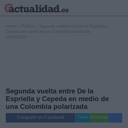
×
Home
»
Política
»
Segunda vuelta entre De la Espriella y
Cepeda en medio de una Colombia polarizada
01/06/2026
Política
Ciencia y
Tecnología
Crónica
Deportes
Economía
Salud y Bienestar
Segunda vuelta entre De la
Internacional
Espriella y Cepeda en medio de
Gente
Viajes
una Colombia polarizada
Musica
Tweet
WhatsApp
Compartir en Facebook