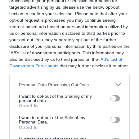
Más leídos
processing of your personal or sensitive information for
targeted advertising by us, please use the below opt-out
section to confirm your selection. Please note that after your
POLÍTICA
opt-out request is processed you may continue seeing
interest-based ads based on personal information utilized by
us or personal information disclosed to third parties prior to
your opt-out. You may separately opt-out of the further
disclosure of your personal information by third parties on the
IAB’s list of downstream participants. This information may
also be disclosed by us to third parties on the
IAB’s List of
Downstream Participants
that may further disclose it to other
third parties.
Please note that this website/app uses one or more Google
Personal Data Processing Opt Outs
services and may gather and store information including but
Cómo la política internacional de Trump
not limited to your visit or usage behaviour. You may click to
I want to opt-out of the Sharing of my
está cambiando las posturas de sus
personal data.
grant or deny consent to Google and its third-party tags to
Opted In
seguidores más cercanos
use your data for below specified purposes in below Google
consent section.
I want to opt-out of the Sale of my
La política exterior de Donald Trump, especialmente en…
Personal Data.
Opted In
POLÍTICA