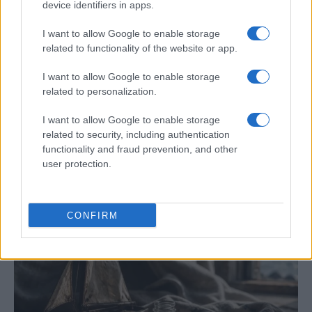
device identifiers in apps.
I want to allow Google to enable storage
related to functionality of the website or app.
I want to allow Google to enable storage
related to personalization.
Análisis de la crisis migratoria en Ceuta y
I want to allow Google to enable storage
las críticas internacionales a Pedro
related to security, including authentication
Sánchez
functionality and fraud prevention, and other
user protection.
La crisis migratoria en Ceuta ha generado fuertes…
POLÍTICA
CONFIRM