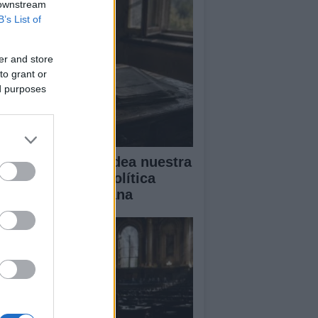
 downstream
B’s List of
er and store
to grant or
ed purposes
mo el miedo moldea nuestra
lidad: desde la política
sta la vida cotidiana