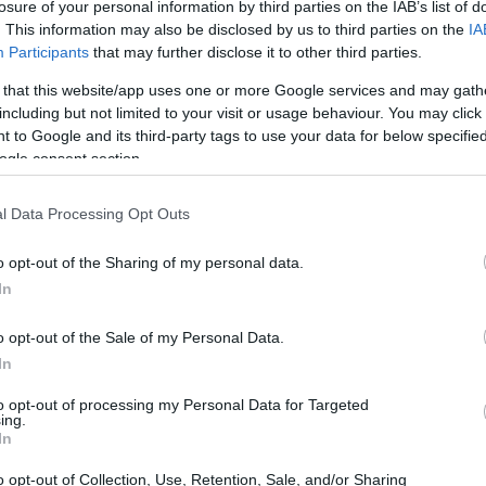
losure of your personal information by third parties on the IAB’s list of
. This information may also be disclosed by us to third parties on the
IA
Participants
that may further disclose it to other third parties.
 that this website/app uses one or more Google services and may gath
including but not limited to your visit or usage behaviour. You may click 
 to Google and its third-party tags to use your data for below specifi
ogle consent section.
l Data Processing Opt Outs
Có
o opt-out of the Sharing of my personal data.
rea
In
ha
dejó un legado de desigualdad y falta de confianza
o opt-out of the Sale of my Personal Data.
 crisis migratorias, el debate sobre la gestión del
In
onómicas se han convertido en marcos que alimentan
to opt-out of processing my Personal Data for Targeted
nicación, con sus propias agendas, amplifican esta
ing.
n filtros ideológicos. En el ámbito digital, el algoritmo
In
a confirmación de los prejuicios, creando “cámaras de
o opt-out of Collection, Use, Retention, Sale, and/or Sharing