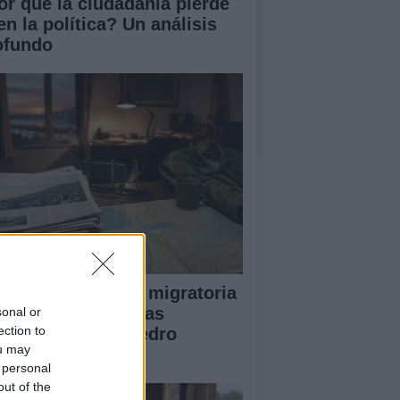
or qué la ciudadanía pierde
en la política? Un análisis
ofundo
lisis de la crisis migratoria
Ceuta y las críticas
sonal or
ection to
ternacionales a Pedro
ou may
nchez
 personal
out of the