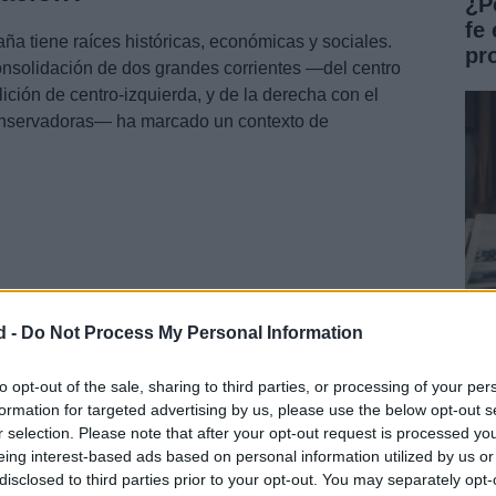
¿P
fe 
a tiene raíces históricas, económicas y sociales.
pr
 consolidación de dos grandes corrientes —del centro
alición de centro-izquierda, y de la derecha con el
conservadoras— ha marcado un contexto de
d -
Do Not Process My Personal Information
Aná
en 
to opt-out of the sale, sharing to third parties, or processing of your per
formation for targeted advertising by us, please use the below opt-out s
in
r selection. Please note that after your opt-out request is processed y
Sá
crisis financieras y las reformas laborales han creado
eing interest-based ads based on personal information utilized by us or
ursos resonantes.
disclosed to third parties prior to your opt-out. You may separately opt-