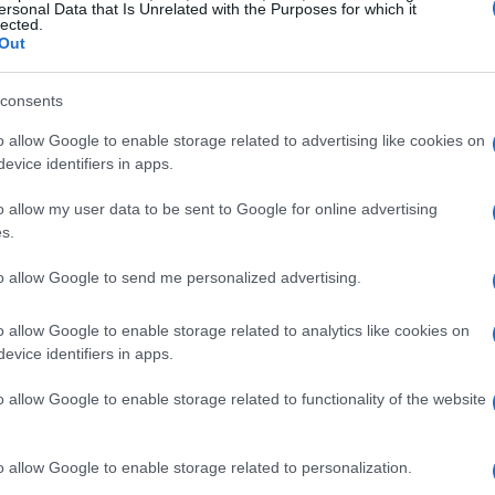
puntos de vista alternativos.
ersonal Data that Is Unrelated with the Purposes for which it
lected.
Out
e las generaciones anteriores, participan activamente
nuevos espacios políticos. Esta generacional
consents
 se percibe la política: la educación, la información y
El 
e voces se vuelven armas de reclutamiento. Cuando los
Ga
o allow Google to enable storage related to advertising like cookies on
n posturas extremas, se incrementa el riesgo de que la
po
evice identifiers in apps.
r de nutrirse de soluciones convergentes.
o allow my user data to be sent to Google for online advertising
vida cotidiana
s.
to allow Google to send me personalized advertising.
eda en discursos; impacta la vida diaria y la
do gobernante recibe un
pesimismo creciente
por
o allow Google to enable storage related to analytics like cookies on
a, la rotación institucional se acelera. Los procesos
evice identifiers in apps.
n más fragmentados. La capacidad de aprobar reformas
, educación o salud se ve socavada por la ausencia de
o allow Google to enable storage related to functionality of the website
o allow Google to enable storage related to personalization.
Cr