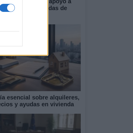
 dividida entre el apoyo a
paña y las demandas de
lia
ía esencial sobre alquileres,
ecios y ayudas en vivienda