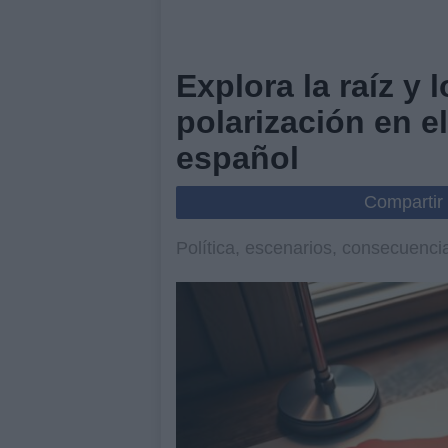
Explora la raíz y 
polarización en e
español
Compartir
Política, escenarios, consecuenci