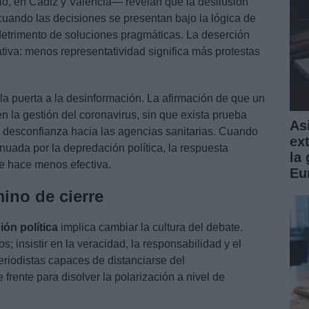
o, en Cádiz y Valencia— revelan que la desilusión
cuando las decisiones se presentan bajo la lógica de
etrimento de soluciones pragmáticas. La deserción
tiva: menos representatividad significa más protestas
 la puerta a la desinformación. La afirmación de que un
en la gestión del coronavirus, sin que exista prueba
Asi
 desconfianza hacia las agencias sanitarias. Cuando
ex
enuada por la depredación política, la respuesta
la
se hace menos efectiva.
Eu
ino de cierre
ión política
implica cambiar la cultura del debate.
s; insistir en la veracidad, la responsabilidad y el
riodistas capaces de distanciarse del
frente para disolver la polarización a nivel de