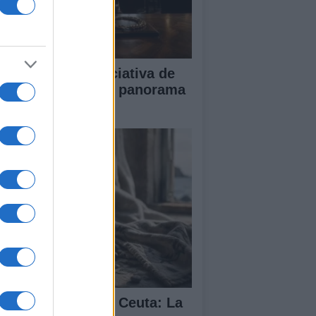
impacto de la iniciativa de
briel Rufián en el panorama
lítico español
isis migratoria en Ceuta: La