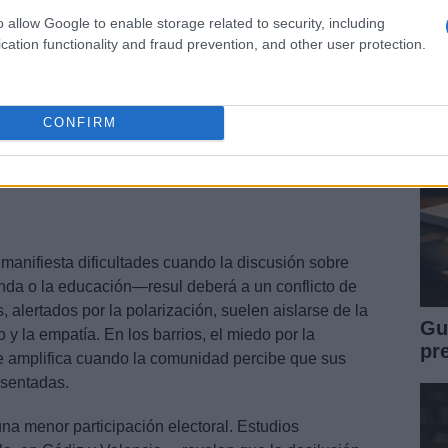
UE
o allow Google to enable storage related to security, including
Es
cation functionality and fraud prevention, and other user protection.
Ita
CONFIRM
n manifiesta dificultades cuando la discusión sobre
da o la educación—resul deberá a un conflicto de
 alertados por la polarización, suelen aislarse de la
Gu
o y la empatía. En los barrios, el miedo por la
pr
se amplifica cuando la comunidad percibe que sus
esentadas.
una menor participación electoral. Estudios