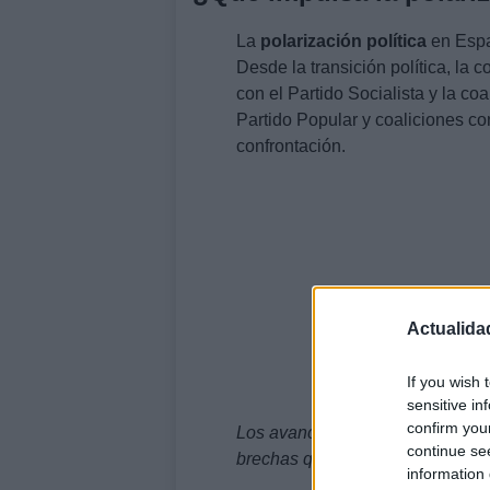
La
polarización política
en Españ
Desde la transición política, la
con el Partido Socialista y la co
Partido Popular y coaliciones 
confrontación.
Actualida
If you wish 
sensitive in
confirm you
Los avances en la economía, las 
continue se
brechas que se traducen en disc
information 