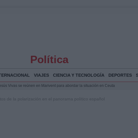
Política
TERNACIONAL
VIAJES
CIENCIA Y TECNOLOGÍA
DEPORTES
Jesús Vivas se reúnen en Marivent para abordar la situación en Ceuta
puesta del Gobierno ante la crisis migratoria en Ceuta
ctos de la polarización en el panorama político español
espalda a Ceuta ante la presión migratoria y la falta de respuesta del Gobierno