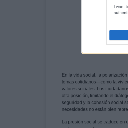
I want t
authenti
En la vida social, la polarizació
temas cotidianos—como la vivien
valores sociales. Los ciudadanos,
otra posición, limitando el diálog
seguridad y la cohesión social 
necesidades no están bien repr
La presión social se traduce en 