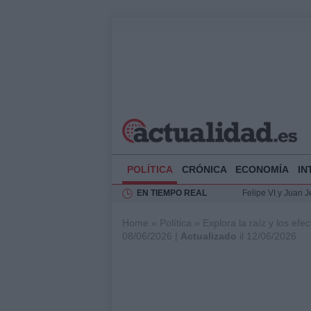
POLÍTICA
CRÓNICA
ECONOMÍA
IN
EN TIEMPO REAL
Felipe VI y Juan 
Análisis de la res
Home
»
Política
»
Explora la raíz y los efe
El Rey de España r
08/06/2026 |
Actualizado
il 12/06/2026