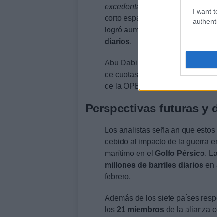
excedentaria
es decir, con la ca
I want t
corto espacio de tiempo. Según 
authenti
logró aumentar su bombeo entre 
diarios
.
Abu Dabi ha manifestado su dese
de cuotas del grupo. Esta decis
de la OPEP+ ante las fluctuacio
Perspectivas futuras y 
Los analistas señalan que esto
debido al impacto de la guerra 
marítimo en el
Golfo Pérsico
. L
millones de barriles diarios
en a
febrero.
Además de los siete países respo
los
21 miembros
de la alianza c