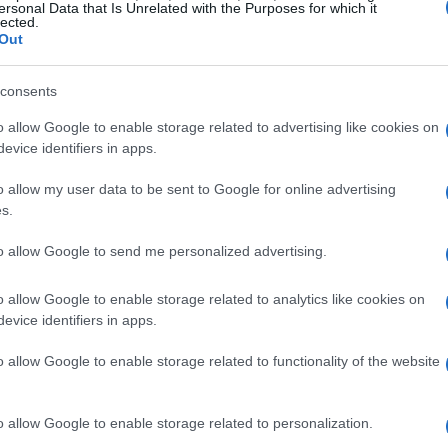
ersonal Data that Is Unrelated with the Purposes for which it
udo por encima de los
90 dólares por barril
a pesar de
lected.
solución diplomática.
Out
consents
Cr
UE
o allow Google to enable storage related to advertising like cookies on
Es
evice identifiers in apps.
Ita
o allow my user data to be sent to Google for online advertising
s.
to allow Google to send me personalized advertising.
o allow Google to enable storage related to analytics like cookies on
evice identifiers in apps.
o allow Google to enable storage related to functionality of the website
Árabes Unidos y sus consecuencias
Unidos
de la OPEP+ en mayo ha sido un golpe
o allow Google to enable storage related to personalization.
miratos era uno de los miembros con mayor
capacidad