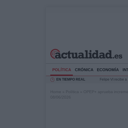
POLÍTICA
CRÓNICA
ECONOMÍA
IN
EN TIEMPO REAL
Felipe VI recibe 
Rehabilitación de 
Home
»
Política
»
OPEP+ aprueba increment
Impacto económico
08/06/2026
La compra del átic
Ciclovía Nocturna