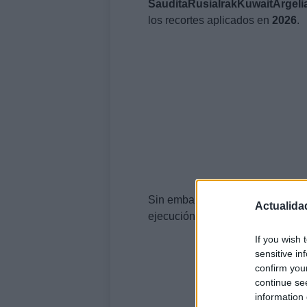
Saudita
Rusia
Irak
Kuwait
Argeli
los recortes aplicados en
2026
.
Sin embargo, la
guerra en Irán
y 
Actualida
ejecución de estos planes.
If you wish 
sensitive in
confirm you
continue se
information 