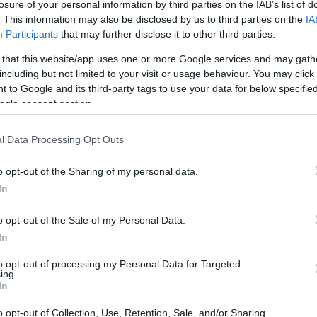
losure of your personal information by third parties on the IAB’s list of
. This information may also be disclosed by us to third parties on the
IA
Participants
that may further disclose it to other third parties.
 that this website/app uses one or more Google services and may gath
including but not limited to your visit or usage behaviour. You may click 
 to Google and its third-party tags to use your data for below specifi
ogle consent section.
l Data Processing Opt Outs
iones prácticas
El 
o opt-out of the Sharing of my personal data.
Ga
cción de estos países ha aumentado en cerca de
In
po
bril, la realidad es más compleja.
o opt-out of the Sale of my Personal Data.
 Energía (AIE)
estima que unos
14 millones de
In
 del mercado debido a las restricciones al tráfico
os.
to opt-out of processing my Personal Data for Targeted
ing.
In
 transita cerca del 20% del petróleo y gas
visto reducidas drásticamente las exportaciones. Esto
o opt-out of Collection, Use, Retention, Sale, and/or Sharing