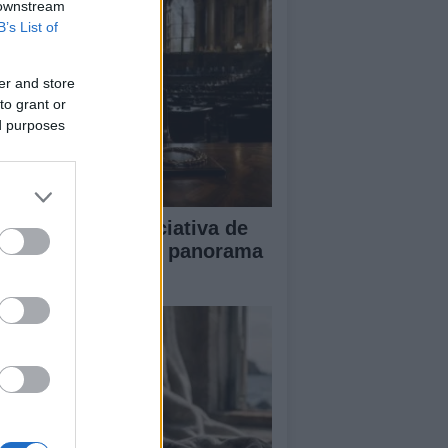
 downstream
B’s List of
er and store
to grant or
ed purposes
impacto de la iniciativa de
briel Rufián en el panorama
lítico español