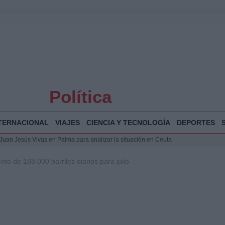
Política
TERNACIONAL
VIAJES
CIENCIA Y TECNOLOGÍA
DEPORTES
a Juan Jesús Vivas en Palma para analizar la situación en Ceuta
la Illa Plana: Menorca apuesta por el deporte náutico sostenible
o de 188.000 barriles diarios para julio
 y humanitario en Ceuta tras la llegada masiva de migrantes
o de Chamberí por 6,3 millones: detalles y controversias
 Bogotá 2026: fecha, recorrido y actividades especiales