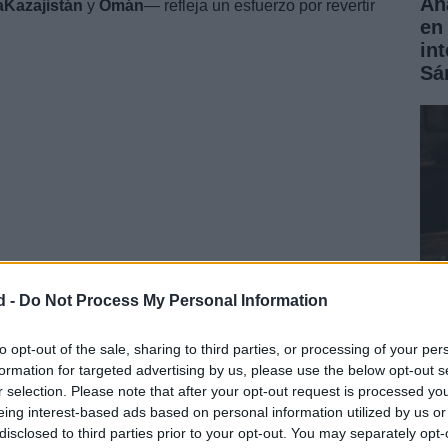
Aná
a
Kazajistán
y
Omán
— refleja un esfuerzo por revertir
en 
in
Sá
el cierre del
estrecho de Ormuz
complican la
d -
Do Not Process My Personal Information
Có
to opt-out of the sale, sharing to third parties, or processing of your per
formation for targeted advertising by us, please use the below opt-out s
rea
r selection. Please note that after your opt-out request is processed y
ha
eing interest-based ads based on personal information utilized by us or
disclosed to third parties prior to your opt-out. You may separately opt-