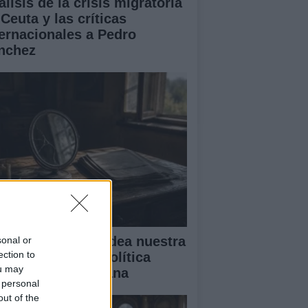
lisis de la crisis migratoria
Ceuta y las críticas
ternacionales a Pedro
nchez
mo el miedo moldea nuestra
sonal or
ection to
lidad: desde la política
ou may
sta la vida cotidiana
 personal
out of the