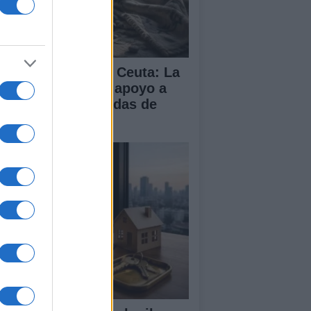
isis migratoria en Ceuta: La
 dividida entre el apoyo a
paña y las demandas de
lia