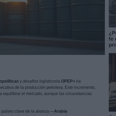
¿P
fe 
pr
opolíticas
y
desafíos logísticos
la
OPEP+
ha
cutiva de la producción petrolera. Este incremento,
a equilibrar el mercado, aunque las circunstancias
e países clave de la alianza —
Arabia