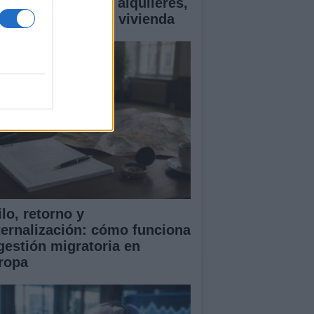
ía esencial sobre alquileres,
ecios y ayudas en vivienda
lo, retorno y
ternalización: cómo funciona
 gestión migratoria en
ropa