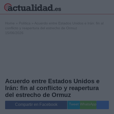
×
Home
»
Política
»
Acuerdo entre Estados Unidos e Irán: fin al
conflicto y reapertura del estrecho de Ormuz
15/06/2026
Política
Ciencia y
Tecnología
Crónica
Deportes
Economía
Salud y Bienestar
Acuerdo entre Estados Unidos e
Internacional
Irán: fin al conflicto y reapertura
Gente
Viajes
del estrecho de Ormuz
Musica
Tweet
WhatsApp
Compartir en Facebook