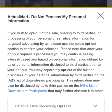
Actualidad -
Do Not Process My Personal
Information
If you wish to opt-out of the sale, sharing to third parties, or
processing of your personal or sensitive information for
targeted advertising by us, please use the below opt-out
Cómo la política internacional de Trump
section to confirm your selection. Please note that after your
está cambiando las posturas de sus
opt-out request is processed you may continue seeing
interest-based ads based on personal information utilized by
seguidores más cercanos
us or personal information disclosed to third parties prior to
La política exterior de Donald Trump, especialmente en…
your opt-out. You may separately opt-out of the further
disclosure of your personal information by third parties on the
IAB’s list of downstream participants. This information may
POLÍTICA
also be disclosed by us to third parties on the
IAB’s List of
Downstream Participants
that may further disclose it to other
third parties.
Please note that this website/app uses one or more Google
Personal Data Processing Opt Outs
services and may gather and store information including but