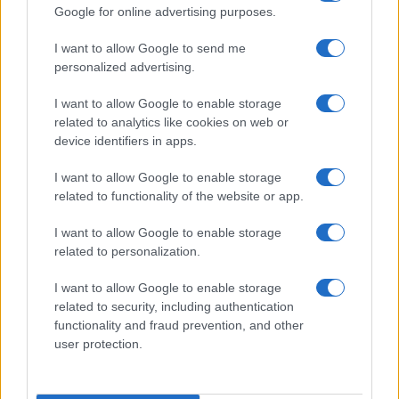
Google for online advertising purposes.
I want to allow Google to send me
personalized advertising.
El impacto de la iniciativa de Gabriel
Rufián en el panorama político español
I want to allow Google to enable storage
related to analytics like cookies on web or
Gabriel Rufián ha logrado captar la atención mediática…
device identifiers in apps.
I want to allow Google to enable storage
POLÍTICA
related to functionality of the website or app.
I want to allow Google to enable storage
related to personalization.
I want to allow Google to enable storage
related to security, including authentication
functionality and fraud prevention, and other
user protection.
Cómo la política exterior de Trump está