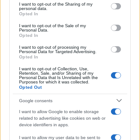
not limited to your visit or usage behaviour. You may click to
I want to opt-out of the Sharing of my
personal data.
grant or deny consent to Google and its third-party tags to
Opted In
use your data for below specified purposes in below Google
consent section.
I want to opt-out of the Sale of my
Personal Data.
Opted In
Análisis de la crisis migratoria en Ceuta y
I want to opt-out of processing my
las críticas internacionales a Pedro
Personal Data for Targeted Advertising.
Opted In
Sánchez
I want to opt-out of Collection, Use,
La crisis migratoria en Ceuta ha generado fuertes…
Retention, Sale, and/or Sharing of my
Personal Data that Is Unrelated with the
Purposes for which it was collected.
Opted Out
POLÍTICA
Google consents
I want to allow Google to enable storage
related to advertising like cookies on web or
device identifiers in apps.
I want to allow my user data to be sent to