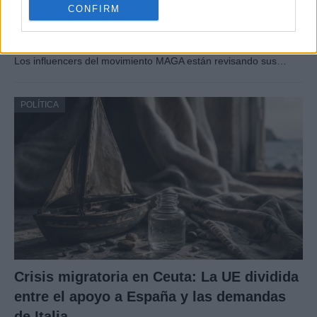
CONFIRM
transformando las posturas de los
seguidores de MAGA
Los influencers del movimiento MAGA están revisando sus…
POLÍTICA
Crisis migratoria en Ceuta: La UE dividida
entre el apoyo a España y las demandas
de Italia