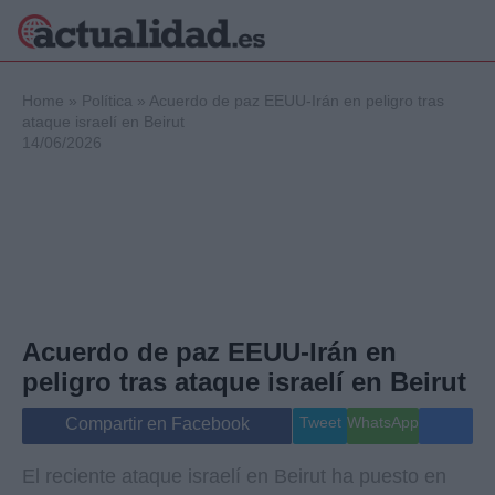
×
Home
»
Política
»
Acuerdo de paz EEUU-Irán en peligro tras
ataque israelí en Beirut
14/06/2026
Política
Ciencia y
Tecnología
Crónica
Deportes
Economía
Salud y Bienestar
Acuerdo de paz EEUU-Irán en
Internacional
peligro tras ataque israelí en Beirut
Gente
Viajes
Tweet
WhatsApp
Compartir en Facebook
Musica
El reciente ataque israelí en Beirut ha puesto en