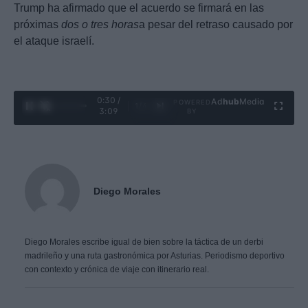
Trump ha afirmado que el acuerdo se firmará en las
próximas
dos o tres horas
a pesar del retraso causado por
el ataque israelí.
0:31 /
Ad
hub
Media
POWERED
1
/
4
3:09
BY
Diego Morales
Diego Morales escribe igual de bien sobre la táctica de un derbi
madrileño y una ruta gastronómica por Asturias. Periodismo deportivo
con contexto y crónica de viaje con itinerario real.