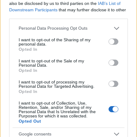
also be disclosed by us to third parties on the
IAB’s List of
La crisis migratoria en Ceuta ha generado fuertes…
Downstream Participants
that may further disclose it to other
third parties.
POLÍTICA
Please note that this website/app uses one or more Google
Personal Data Processing Opt Outs
services and may gather and store information including but
not limited to your visit or usage behaviour. You may click to
I want to opt-out of the Sharing of my
personal data.
grant or deny consent to Google and its third-party tags to
Opted In
use your data for below specified purposes in below Google
consent section.
I want to opt-out of the Sale of my
Personal Data.
Opted In
I want to opt-out of processing my
Personal Data for Targeted Advertising.
Opted In
El impacto de la iniciativa de Gabriel
I want to opt-out of Collection, Use,
Retention, Sale, and/or Sharing of my
Rufián en el panorama político español
Personal Data that Is Unrelated with the
Purposes for which it was collected.
Gabriel Rufián ha logrado captar la atención mediática…
Opted Out
Google consents