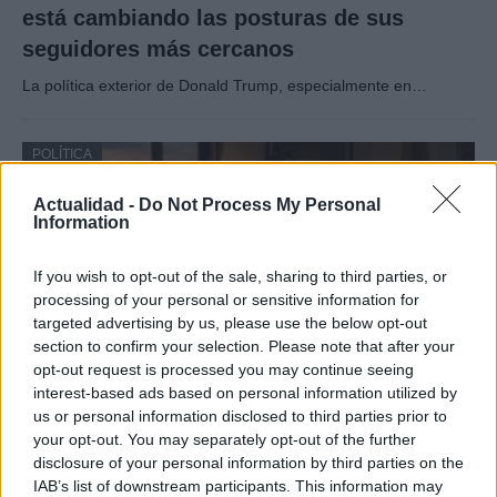
está cambiando las posturas de sus
seguidores más cercanos
La política exterior de Donald Trump, especialmente en…
POLÍTICA
Actualidad -
Do Not Process My Personal
Information
If you wish to opt-out of the sale, sharing to third parties, or
processing of your personal or sensitive information for
targeted advertising by us, please use the below opt-out
section to confirm your selection. Please note that after your
opt-out request is processed you may continue seeing
interest-based ads based on personal information utilized by
us or personal information disclosed to third parties prior to
Análisis de la crisis migratoria en Ceuta y
your opt-out. You may separately opt-out of the further
las críticas internacionales a Pedro
disclosure of your personal information by third parties on the
Sánchez
IAB’s list of downstream participants. This information may