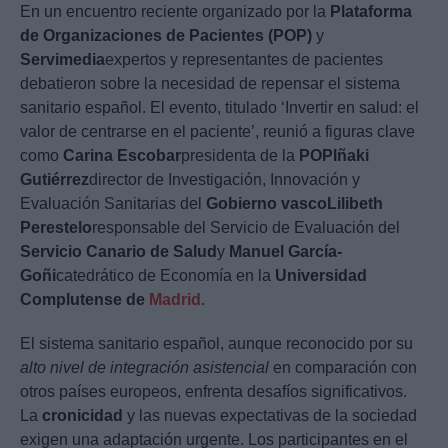
En un encuentro reciente organizado por la
Plataforma
de Organizaciones de Pacientes (POP)
y
Servimedia
expertos y representantes de pacientes
debatieron sobre la necesidad de repensar el sistema
sanitario español. El evento, titulado ‘Invertir en salud: el
valor de centrarse en el paciente’, reunió a figuras clave
como
Carina Escobar
presidenta de la
POP
Iñaki
Gutiérrez
director de Investigación, Innovación y
Evaluación Sanitarias del
Gobierno vasco
Lilibeth
Perestelo
responsable del Servicio de Evaluación del
Servicio Canario de Salud
y
Manuel García-
Goñi
catedrático de Economía en la
Universidad
Complutense de
Madrid
.
El sistema sanitario español, aunque reconocido por su
alto nivel de integración asistencial
en comparación con
otros países europeos, enfrenta desafíos significativos.
La
cronicidad
y las nuevas expectativas de la sociedad
exigen una adaptación urgente. Los participantes en el