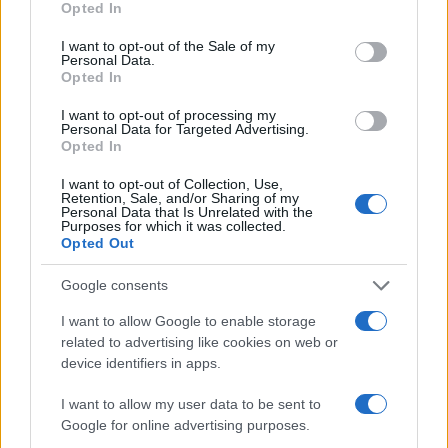
Opted In
use your data for below specified purposes in below Google
consent section.
I want to opt-out of the Sale of my
Personal Data.
Opted In
I want to opt-out of processing my
Personal Data for Targeted Advertising.
Opted In
Crianza tradicional para una infancia más
autónoma
I want to opt-out of Collection, Use,
Retention, Sale, and/or Sharing of my
Personal Data that Is Unrelated with the
La crianza cotidiana se construye mediante decisiones
Purposes for which it was collected.
pequeñas…
Opted Out
Google consents
SALUD Y BIENESTAR
I want to allow Google to enable storage
related to advertising like cookies on web or
device identifiers in apps.
I want to allow my user data to be sent to
Google for online advertising purposes.