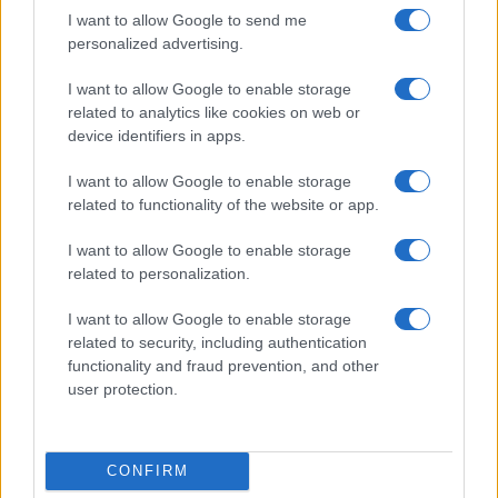
I want to allow Google to send me
personalized advertising.
I want to allow Google to enable storage
Guía para delegar tareas y evitar la
related to analytics like cookies on web or
sobrecarga emocional
device identifiers in apps.
El cuidado de otros puede convertirse en una…
I want to allow Google to enable storage
related to functionality of the website or app.
SALUD Y BIENESTAR
I want to allow Google to enable storage
related to personalization.
I want to allow Google to enable storage
related to security, including authentication
functionality and fraud prevention, and other
user protection.
CONFIRM