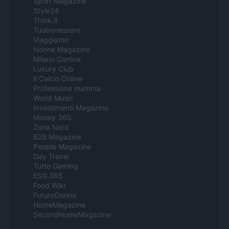
Sport Magazine
Style24
Think.it
Tuobenessere
Viaggiamo
Nonne Magazine
Milano Cortina
Luxury Club
Il Calcio Online
Professione mamma
World Music
Investimenti Magazine
Money 365
Zona Nerd
B2B Magazine
People Magazine
Day Travel
Tutto Gaming
ESG 365
Food Wiki
FuturoDonna
HomeMagazine
SecondHomeMagazine