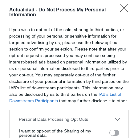
Actualidad -
Do Not Process My Personal
Information
Diego Morales escribe igual de bien sobre la táctica de un derbi
madrileño y una ruta gastronómica por Asturias. Periodismo deportivo
If you wish to opt-out of the sale, sharing to third parties, or
con contexto y crónica de viaje con itinerario real.
processing of your personal or sensitive information for
targeted advertising by us, please use the below opt-out
section to confirm your selection. Please note that after your
Contacto:
opt-out request is processed you may continue seeing
interest-based ads based on personal information utilized by
us or personal information disclosed to third parties prior to
ARTÍCULO ANTERIOR
your opt-out. You may separately opt-out of the further
ARTÍCULO SIGUIENTE
disclosure of your personal information by third parties on the
IAB’s list of downstream participants. This information may
also be disclosed by us to third parties on the
IAB’s List of
Más leídos
Downstream Participants
that may further disclose it to other
third parties.
SALUD Y BIENESTAR
Please note that this website/app uses one or more Google
Personal Data Processing Opt Outs
services and may gather and store information including but
not limited to your visit or usage behaviour. You may click to
I want to opt-out of the Sharing of my
personal data.
grant or deny consent to Google and its third-party tags to