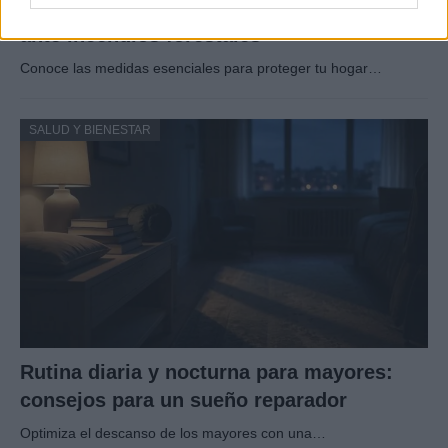
Guía completa para preparar tu vivienda
ante incendios forestales
Conoce las medidas esenciales para proteger tu hogar…
SALUD Y BIENESTAR
Rutina diaria y nocturna para mayores:
consejos para un sueño reparador
Optimiza el descanso de los mayores con una…