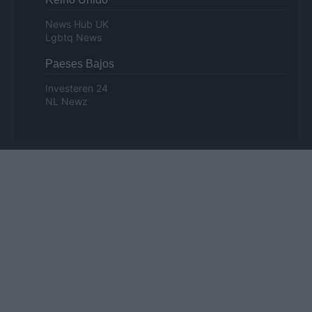
News Hub UK
Lgbtq News
Paeses Bajos
Investeren 24
NL Newz