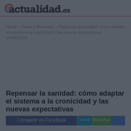
×
Home
»
Salud y Bienestar
»
Repensar la sanidad: cómo adaptar
el sistema a la cronicidad y las nuevas expectativas
14/06/2026
Política
Ciencia y
Tecnología
Crónica
Deportes
Economía
Salud y Bienestar
Repensar la sanidad: cómo adaptar
Internacional
el sistema a la cronicidad y las
Gente
Viajes
nuevas expectativas
Musica
Tweet
WhatsApp
Compartir en Facebook