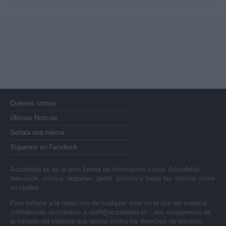
Quienes somos
Últimas Noticias
Señala una noticia
Síguenos en Facebook
Actualidad.es es la gran fuente de información social. Actualidad,
televisión, crónica, deportes, gente, política y todas las noticias sobre
su ciudad.
Para señalar a la redacción de cualquier error en el uso del material
confidencial, escríbanos a
staff@actualidad.es
: nos ocuparemos de
la retirada del material que atenta contra los derechos de terceros.