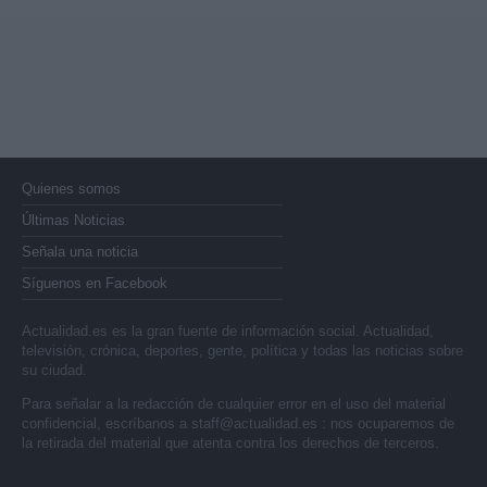
Quienes somos
Últimas Noticias
Señala una noticia
Síguenos en Facebook
Actualidad.es es la gran fuente de información social. Actualidad,
televisión, crónica, deportes, gente, política y todas las noticias sobre
su ciudad.
Para señalar a la redacción de cualquier error en el uso del material
confidencial, escríbanos a
staff@actualidad.es
: nos ocuparemos de
la retirada del material que atenta contra los derechos de terceros.