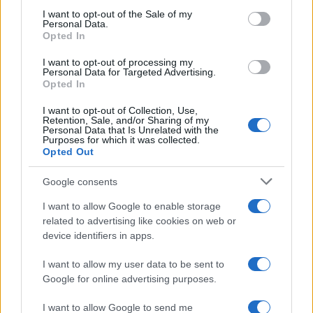
Rufián en el panorama político español
consent section.
I want to opt-out of the Sale of my
Personal Data.
Gabriel Rufián ha logrado captar la atención mediática…
Opted In
I want to opt-out of processing my
Personal Data for Targeted Advertising.
POLÍTICA
Opted In
I want to opt-out of Collection, Use,
Retention, Sale, and/or Sharing of my
Personal Data that Is Unrelated with the
Purposes for which it was collected.
Opted Out
Google consents
I want to allow Google to enable storage
related to advertising like cookies on web or
device identifiers in apps.
Análisis de la crisis migratoria en Ceuta y
las críticas internacionales a Pedro
I want to allow my user data to be sent to
Google for online advertising purposes.
Sánchez
La crisis migratoria en Ceuta ha generado fuertes…
I want to allow Google to send me