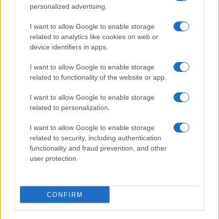
personalized advertising.
I want to allow Google to enable storage
POLÍTICA
related to analytics like cookies on web or
device identifiers in apps.
I want to allow Google to enable storage
related to functionality of the website or app.
I want to allow Google to enable storage
related to personalization.
I want to allow Google to enable storage
related to security, including authentication
Crisis migratoria en Ceuta: La UE dividida
functionality and fraud prevention, and other
entre el apoyo a España y las demandas
user protection.
de Italia
La crisis migratoria en Ceuta ha desatado tensiones…
CONFIRM
POLÍTICA