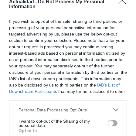
Actualidad -
Do Not Process My Personal
Information
Cómo la política internacional de Trump
está cambiando las posturas de sus
If you wish to opt-out of the sale, sharing to third parties, or
processing of your personal or sensitive information for
seguidores más cercanos
targeted advertising by us, please use the below opt-out
La política exterior de Donald Trump, especialmente en…
section to confirm your selection. Please note that after your
opt-out request is processed you may continue seeing
interest-based ads based on personal information utilized by
POLÍTICA
us or personal information disclosed to third parties prior to
your opt-out. You may separately opt-out of the further
disclosure of your personal information by third parties on the
IAB’s list of downstream participants. This information may
also be disclosed by us to third parties on the
IAB’s List of
Downstream Participants
that may further disclose it to other
third parties.
Please note that this website/app uses one or more Google
Personal Data Processing Opt Outs
services and may gather and store information including but
not limited to your visit or usage behaviour. You may click to
I want to opt-out of the Sharing of my
personal data.
grant or deny consent to Google and its third-party tags to
El impacto de la iniciativa de Gabriel
Opted In
use your data for below specified purposes in below Google