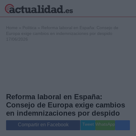
×
Home
»
Política
»
Reforma laboral en España: Consejo de
Europa exige cambios en indemnizaciones por despido
17/06/2026
Política
Ciencia y
Tecnología
Crónica
Deportes
Economía
Salud y Bienestar
Reforma laboral en España:
Internacional
Consejo de Europa exige cambios
Gente
Viajes
en indemnizaciones por despido
Musica
Tweet
WhatsApp
Compartir en Facebook