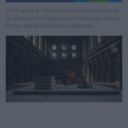
El PP acude al Tribunal Constitucional tras el veto
de la Mesa del Congreso a enmiendas de Junts y
PP que pedían elecciones anticipadas.