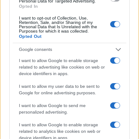
Personal Data for Targeted Advertising.
Opted In
I want to opt-out of Collection, Use,
Retention, Sale, and/or Sharing of my
Personal Data that Is Unrelated with the
Purposes for which it was collected.
Opted Out
Google consents
I want to allow Google to enable storage
El impacto de la iniciativa de Gabriel
related to advertising like cookies on web or
Rufián en el panorama político español
device identifiers in apps.
Gabriel Rufián ha logrado captar la atención mediática…
I want to allow my user data to be sent to
Google for online advertising purposes.
POLÍTICA
I want to allow Google to send me
personalized advertising.
I want to allow Google to enable storage
related to analytics like cookies on web or
device identifiers in apps.