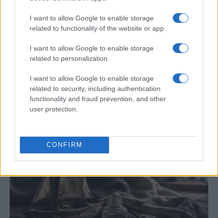
I want to allow Google to enable storage
related to functionality of the website or app.
I want to allow Google to enable storage
related to personalization.
Cómo la política exterior de Trump está
transformando las posturas de los
I want to allow Google to enable storage
seguidores de MAGA
related to security, including authentication
functionality and fraud prevention, and other
Los influencers del movimiento MAGA están revisando sus…
user protection.
POLÍTICA
CONFIRM