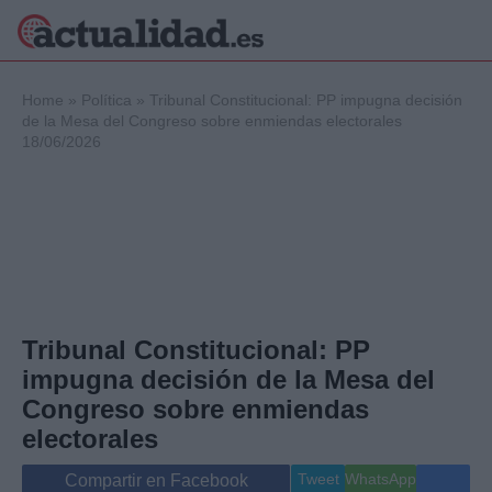
×
Home
»
Política
»
Tribunal Constitucional: PP impugna decisión
de la Mesa del Congreso sobre enmiendas electorales
18/06/2026
Política
Ciencia y
Tecnología
Crónica
Deportes
Economía
Salud y Bienestar
Tribunal Constitucional: PP
Internacional
impugna decisión de la Mesa del
Gente
Viajes
Congreso sobre enmiendas
Musica
electorales
Tweet
WhatsApp
Compartir en Facebook