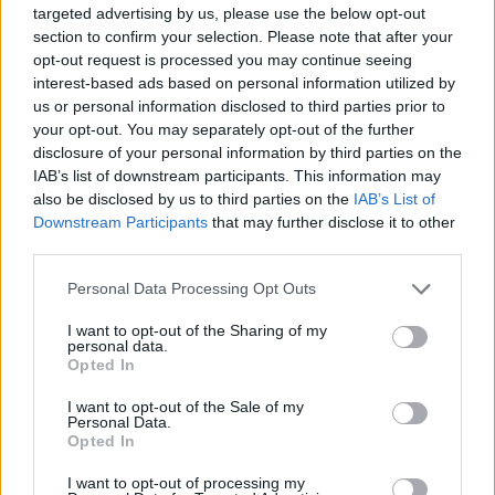
targeted advertising by us, please use the below opt-out
POLÍTICA
section to confirm your selection. Please note that after your
opt-out request is processed you may continue seeing
interest-based ads based on personal information utilized by
us or personal information disclosed to third parties prior to
your opt-out. You may separately opt-out of the further
disclosure of your personal information by third parties on the
IAB’s list of downstream participants. This information may
also be disclosed by us to third parties on the
IAB’s List of
Downstream Participants
that may further disclose it to other
third parties.
Please note that this website/app uses one or more Google
Personal Data Processing Opt Outs
Análisis de la crisis migratoria en Ceuta y
services and may gather and store information including but
las críticas internacionales a Pedro
not limited to your visit or usage behaviour. You may click to
I want to opt-out of the Sharing of my
personal data.
Sánchez
grant or deny consent to Google and its third-party tags to
Opted In
use your data for below specified purposes in below Google
La crisis migratoria en Ceuta ha generado fuertes…
consent section.
I want to opt-out of the Sale of my
Personal Data.
Opted In
POLÍTICA
I want to opt-out of processing my