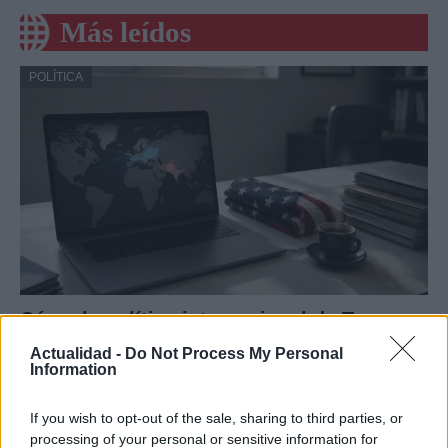
Más leídos
POLÍTICA
Cómo la política internacional de Trump
está cambiando las posturas de sus
Actualidad -
Do Not Process My Personal
Information
seguidores más cercanos
La política exterior de Donald Trump, especialmente en…
If you wish to opt-out of the sale, sharing to third parties, or
processing of your personal or sensitive information for