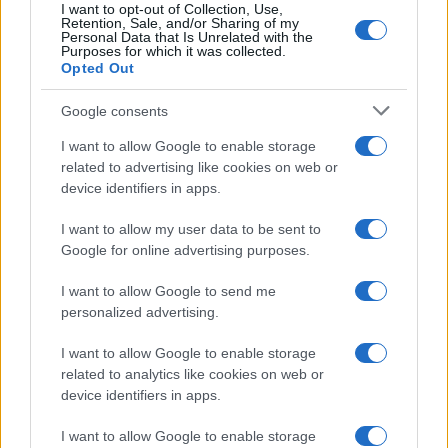
I want to opt-out of Collection, Use,
Retention, Sale, and/or Sharing of my
Personal Data that Is Unrelated with the
Purposes for which it was collected.
Opted Out
Google consents
El impacto de la iniciativa de Gabriel
Rufián en el panorama político español
I want to allow Google to enable storage
related to advertising like cookies on web or
Gabriel Rufián ha logrado captar la atención mediática…
device identifiers in apps.
I want to allow my user data to be sent to
POLÍTICA
Google for online advertising purposes.
I want to allow Google to send me
personalized advertising.
I want to allow Google to enable storage
related to analytics like cookies on web or
device identifiers in apps.
I want to allow Google to enable storage