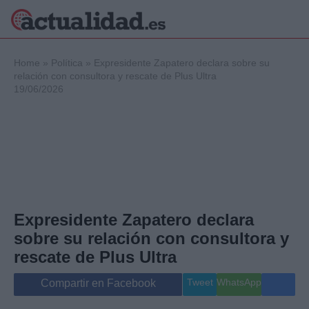
×
Home
»
Política
»
Expresidente Zapatero declara sobre su
relación con consultora y rescate de Plus Ultra
19/06/2026
Política
Ciencia y
Tecnología
Crónica
Deportes
Economía
Salud y Bienestar
Expresidente Zapatero declara
Internacional
sobre su relación con consultora y
Gente
Viajes
rescate de Plus Ultra
Musica
Tweet
WhatsApp
Compartir en Facebook