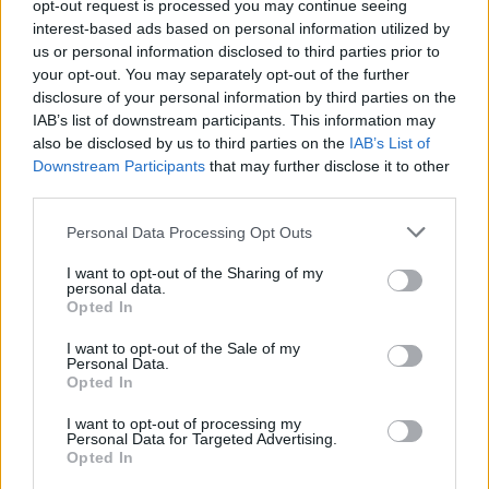
opt-out request is processed you may continue seeing
interest-based ads based on personal information utilized by
us or personal information disclosed to third parties prior to
your opt-out. You may separately opt-out of the further
disclosure of your personal information by third parties on the
IAB’s list of downstream participants. This information may
also be disclosed by us to third parties on the
IAB’s List of
Downstream Participants
that may further disclose it to other
Análisis de la crisis migratoria en Ceuta y
third parties.
las críticas internacionales a Pedro
Please note that this website/app uses one or more Google
Personal Data Processing Opt Outs
Sánchez
services and may gather and store information including but
not limited to your visit or usage behaviour. You may click to
I want to opt-out of the Sharing of my
La crisis migratoria en Ceuta ha generado fuertes…
personal data.
grant or deny consent to Google and its third-party tags to
Opted In
use your data for below specified purposes in below Google
consent section.
I want to opt-out of the Sale of my
POLÍTICA
Personal Data.
Opted In
I want to opt-out of processing my
Personal Data for Targeted Advertising.
Opted In