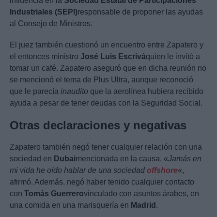
influencia en la
Sociedad Estatal de Participaciones
Industriales (SEPI)
responsable de proponer las ayudas
al Consejo de Ministros.
El juez también cuestionó un encuentro entre Zapatero y
el entonces ministro
José Luis Escrivá
quien le invitó a
tomar un café. Zapatero aseguró que en dicha reunión no
se mencionó el tema de Plus Ultra, aunque reconoció
que le parecía
inaudito
que la aerolínea hubiera recibido
ayuda a pesar de tener deudas con la Seguridad Social.
Otras declaraciones y negativas
Zapatero también negó tener cualquier relación con una
sociedad en
Dubai
mencionada en la causa. «
Jamás en
mi vida he oído hablar de una sociedad
offshore
«,
afirmó. Además, negó haber tenido cualquier contacto
con
Tomás Guerrero
vinculado con asuntos árabes, en
una comida en una marisquería en
Madrid
.