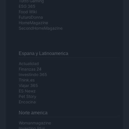
Tutto Gaming
ESG 365
Food Wiki
FuturoDonna
HomeMagazine
SecondHomeMagazine
Espana y Latinoamerica
Actualidad
Finanzas 24
Investindo 365
Think.es
Viajar 365
ES Newz
Pet Story
Encocina
Norte america
Womanmagazine
Investing Plus