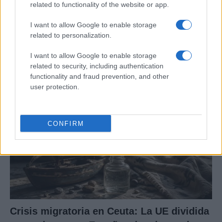
related to functionality of the website or app.
Cómo la política exterior de Trump está
I want to allow Google to enable storage
transformando las posturas de los
related to personalization.
seguidores de MAGA
I want to allow Google to enable storage
Los influencers del movimiento MAGA están revisando sus…
related to security, including authentication
functionality and fraud prevention, and other
user protection.
POLÍTICA
CONFIRM
Crisis migratoria en Ceuta: La UE dividida