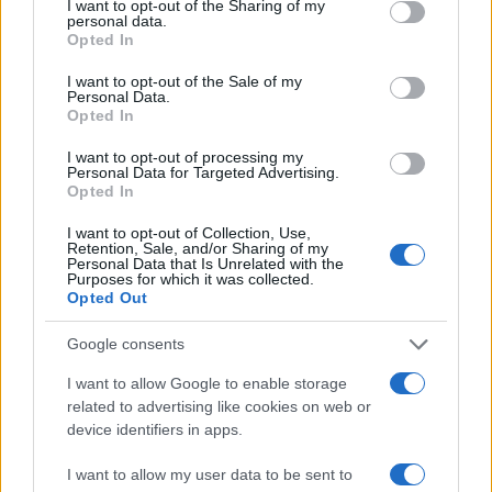
not limited to your visit or usage behaviour. You may click to
I want to opt-out of the Sharing of my
personal data.
grant or deny consent to Google and its third-party tags to
Guía completa para la seguridad en
Opted In
use your data for below specified purposes in below Google
eventos masivos
consent section.
I want to opt-out of the Sale of my
Personal Data.
Organizar un evento masivo seguro requiere planificación
Opted In
meticulosa.…
I want to opt-out of processing my
Personal Data for Targeted Advertising.
Opted In
SALUD Y BIENESTAR
I want to opt-out of Collection, Use,
Retention, Sale, and/or Sharing of my
Personal Data that Is Unrelated with the
Purposes for which it was collected.
Opted Out
Google consents
I want to allow Google to enable storage
related to advertising like cookies on web or
device identifiers in apps.
Rutina diaria y nocturna para mayores:
I want to allow my user data to be sent to