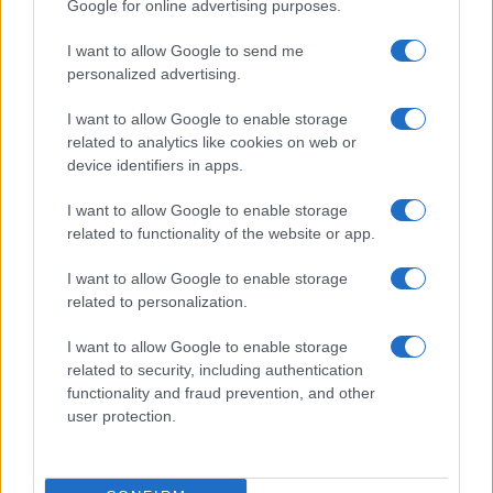
consejos para un sueño reparador
Google for online advertising purposes.
Optimiza el descanso de los mayores con una…
I want to allow Google to send me
personalized advertising.
SALUD Y BIENESTAR
I want to allow Google to enable storage
related to analytics like cookies on web or
device identifiers in apps.
I want to allow Google to enable storage
related to functionality of the website or app.
I want to allow Google to enable storage
related to personalization.
I want to allow Google to enable storage
related to security, including authentication
Cómo la dieta mediterránea mejora el
functionality and fraud prevention, and other
bienestar cognitivo
user protection.
La dieta mediterránea no solo es beneficiosa para…