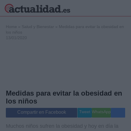
×
Home
»
Salud y Bienestar
»
Medidas para evitar la obesidad en
los niños
13/01/2020
Política
Ciencia y
Tecnología
Crónica
Deportes
Economía
Salud y Bienestar
Medidas para evitar la obesidad en
Internacional
los niños
Gente
Viajes
Tweet
WhatsApp
Compartir en Facebook
Musica
Muchos niños sufren la obesidad y hoy en día la