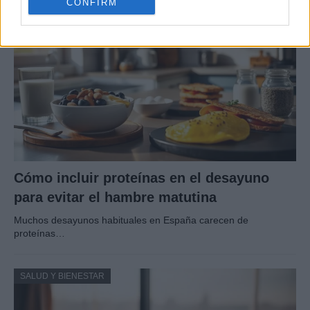
CONFIRM
SALUD Y BIENESTAR
Cómo incluir proteínas en el desayuno
para evitar el hambre matutina
Muchos desayunos habituales en España carecen de
proteínas…
SALUD Y BIENESTAR