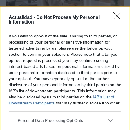
Actualidad -
Do Not Process My Personal
Information
Cómo el orden en casa reduce el estrés y
If you wish to opt-out of the sale, sharing to third parties, or
processing of your personal or sensitive information for
mejora el sueño
targeted advertising by us, please use the below opt-out
Un hogar ordenado no solo mejora tu espacio,…
section to confirm your selection. Please note that after your
opt-out request is processed you may continue seeing
interest-based ads based on personal information utilized by
SALUD Y BIENESTAR
us or personal information disclosed to third parties prior to
your opt-out. You may separately opt-out of the further
disclosure of your personal information by third parties on the
IAB’s list of downstream participants. This information may
also be disclosed by us to third parties on the
IAB’s List of
Downstream Participants
that may further disclose it to other
third parties.
Please note that this website/app uses one or more Google
Personal Data Processing Opt Outs
services and may gather and store information including but