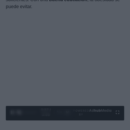
puede evitar.
0:28 /
Ad
hub
Media
POWERED
1
/
4
3:55
BY