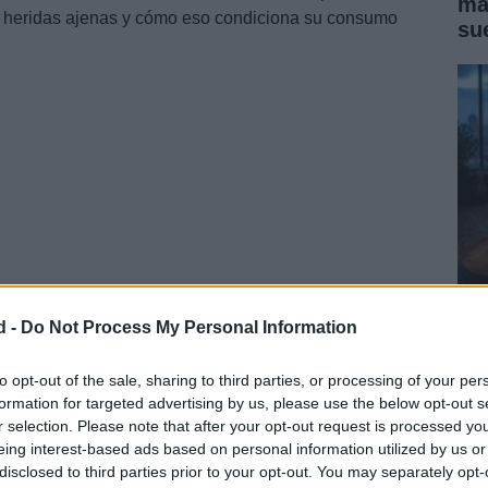
ma
o heridas ajenas y cómo eso condiciona su consumo
su
d -
Do Not Process My Personal Information
Có
me
to opt-out of the sale, sharing to third parties, or processing of your per
formation for targeted advertising by us, please use the below opt-out s
dad a un fenómeno neurológico poco comentado y
r selection. Please note that after your opt-out request is processed y
e una vivencia corporal que para muchos resulta
eing interest-based ads based on personal information utilized by us or
disclosed to third parties prior to your opt-out. You may separately opt-