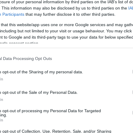
losure of your personal information by third parties on the IAB’s list of
. This information may also be disclosed by us to third parties on the
IA
Participants
that may further disclose it to other third parties.
 that this website/app uses one or more Google services and may gath
including but not limited to your visit or usage behaviour. You may click 
 to Google and its third-party tags to use your data for below specifi
ogle consent section.
Cr
in
l Data Processing Opt Outs
una explicación teórica: la actriz compartió ejemplos
o opt-out of the Sharing of my personal data.
 que experimenta, desde escalofríos hasta cambios en
In
o opt-out of the Sale of my Personal Data.
In
to opt-out of processing my Personal Data for Targeted
ing.
In
o opt-out of Collection, Use, Retention, Sale, and/or Sharing