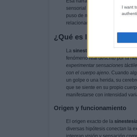
Esa narración ayudó a trasladar 
I want t
sensorial responde de forma liter
authenti
puso de manifiesto las implicacio
relacionado con imágenes y emoc
¿Qué es la sinestesia d
La
sinestesia de tacto espejo
n
fenómeno real descrito por la ne
experimentar sensaciones táctile
con el cuerpo ajeno
. Cuando alg
un golpe o una herida, su cereb
que se siente en su propio cuerp
manifestarse con intensidad var
Origen y funcionamiento
El origen exacto de la
sinestesi
diversas hipótesis conectan la e
integran visión y sensación corp