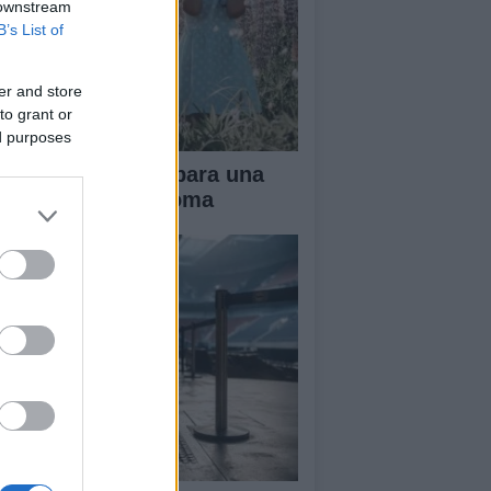
 downstream
B’s List of
er and store
to grant or
ed purposes
ianza tradicional para una
fancia más autónoma