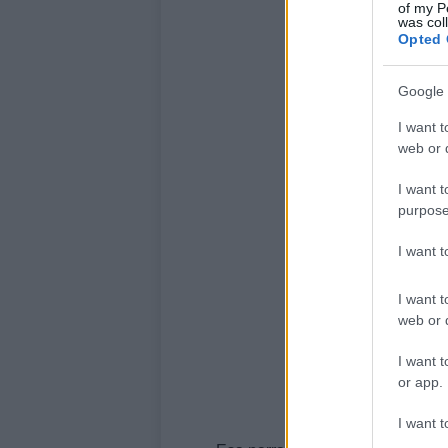
of my P
was col
Opted 
Google 
I want t
web or d
I want t
purpose
I want 
I want t
web or d
I want t
or app.
I want t