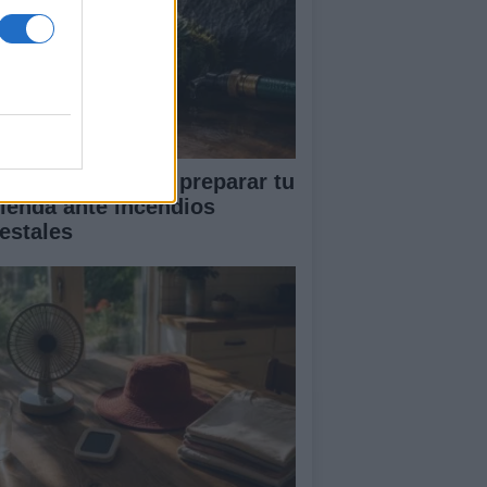
ía completa para preparar tu
vienda ante incendios
restales