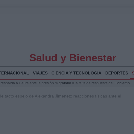
Salud y Bienestar
TERNACIONAL
VIAJES
CIENCIA Y TECNOLOGÍA
DEPORTES
espalda a Ceuta ante la presión migratoria y la falta de respuesta del Gobierno
Jesús Vivas se reúnen en Marivent para abordar la situación en Ceuta
de tacto espejo de Alexandra Jiménez: reacciones físicas ante el
puesta del Gobierno ante la crisis migratoria en Ceuta
planificar, reportear y construir una crónica con escenas y voces