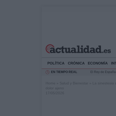
POLÍTICA
CRÓNICA
ECONOMÍA
IN
EN TIEMPO REAL
El Rey de España r
Felipe VI y Juan 
Home
»
Salud y Bienestar
»
La sinestesia 
Análisis de la res
dolor ajeno
Guía técnica para 
17/05/2026