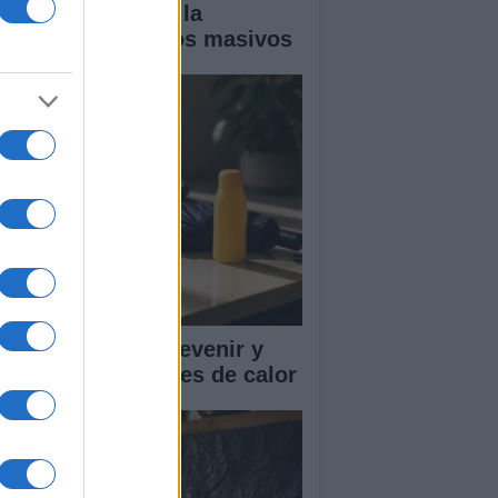
ía completa para la
guridad en eventos masivos
mo reconocer, prevenir y
tuar ante los golpes de calor