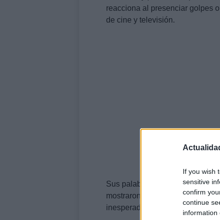
reacciona al presenciar golpes 
de cine y televisión.
Actualida
If you wish 
sensitive in
Sus palabras aportaron visibili
confirm you
mostraron la dimensión íntima d
continue se
inesperada.
information 