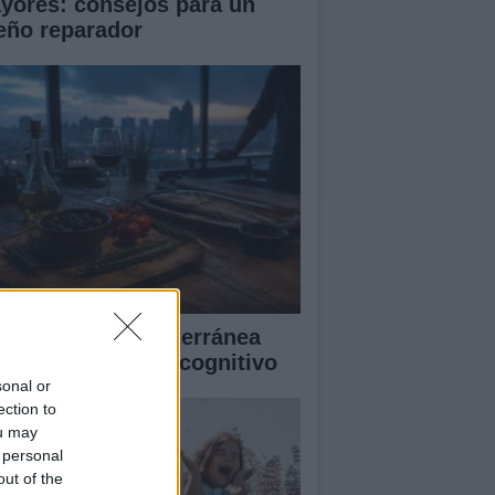
yores: consejos para un
eño reparador
mo la dieta mediterránea
jora el bienestar cognitivo
sonal or
ection to
ou may
 personal
out of the