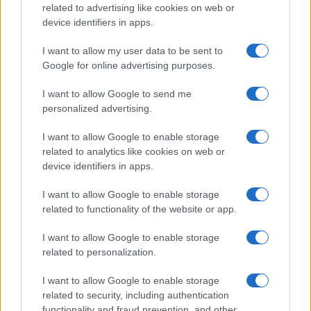
related to advertising like cookies on web or
SALUD Y BIENESTAR
device identifiers in apps.
I want to allow my user data to be sent to
Google for online advertising purposes.
I want to allow Google to send me
personalized advertising.
I want to allow Google to enable storage
related to analytics like cookies on web or
device identifiers in apps.
Guía completa para preparar tu vivienda
I want to allow Google to enable storage
ante incendios forestales
related to functionality of the website or app.
Conoce las medidas esenciales para proteger tu hogar…
I want to allow Google to enable storage
related to personalization.
SALUD Y BIENESTAR
I want to allow Google to enable storage
related to security, including authentication
functionality and fraud prevention, and other