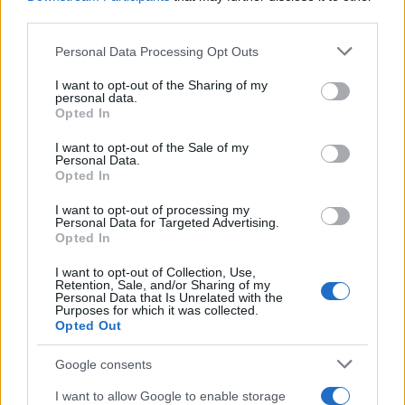
La crianza cotidiana se construye mediante decisiones
third parties.
pequeñas…
Please note that this website/app uses one or more Google
Personal Data Processing Opt Outs
services and may gather and store information including but
not limited to your visit or usage behaviour. You may click to
I want to opt-out of the Sharing of my
SALUD Y BIENESTAR
personal data.
grant or deny consent to Google and its third-party tags to
Opted In
use your data for below specified purposes in below Google
consent section.
I want to opt-out of the Sale of my
Personal Data.
Opted In
I want to opt-out of processing my
Personal Data for Targeted Advertising.
Opted In
I want to opt-out of Collection, Use,
Retention, Sale, and/or Sharing of my
Personal Data that Is Unrelated with the
Guía para delegar tareas y evitar la
Purposes for which it was collected.
Opted Out
sobrecarga emocional
El cuidado de otros puede convertirse en una…
Google consents
I want to allow Google to enable storage