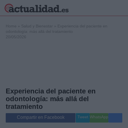
×
Home
»
Salud y Bienestar
»
Experiencia del paciente en
odontología: más allá del tratamiento
20/05/2026
Política
Ciencia y
Tecnología
Crónica
Deportes
Economía
Salud y Bienestar
Experiencia del paciente en
Internacional
odontología: más allá del
Gente
Viajes
tratamiento
Musica
Tweet
WhatsApp
Compartir en Facebook