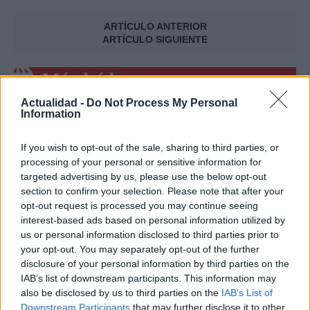
ARTÍCULO ANTERIOR
ARTÍCULO SIGUIENTE
Más leídos
Actualidad -
Do Not Process My Personal
SALUD Y BIENESTAR
Information
If you wish to opt-out of the sale, sharing to third parties, or
processing of your personal or sensitive information for
targeted advertising by us, please use the below opt-out
section to confirm your selection. Please note that after your
opt-out request is processed you may continue seeing
interest-based ads based on personal information utilized by
us or personal information disclosed to third parties prior to
your opt-out. You may separately opt-out of the further
disclosure of your personal information by third parties on the
Crianza tradicional para una infancia más
IAB’s list of downstream participants. This information may
also be disclosed by us to third parties on the
IAB’s List of
autónoma
Downstream Participants
that may further disclose it to other