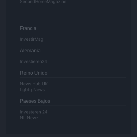
SecondHomeMagazine
Francia
InvestirMag
Alemania
Investieren24
Reino Unido
News Hub UK
Lgbtq News
Paeses Bajos
Investeren 24
NL Newz