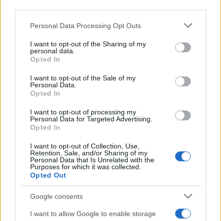
La crianza cotidiana se construye mediante decisiones
third parties.
pequeñas…
Please note that this website/app uses one or more Google
Personal Data Processing Opt Outs
services and may gather and store information including but
SALUD Y BIENESTAR
not limited to your visit or usage behaviour. You may click to
I want to opt-out of the Sharing of my
personal data.
grant or deny consent to Google and its third-party tags to
Opted In
use your data for below specified purposes in below Google
consent section.
I want to opt-out of the Sale of my
Personal Data.
Opted In
I want to opt-out of processing my
Personal Data for Targeted Advertising.
Opted In
I want to opt-out of Collection, Use,
Retention, Sale, and/or Sharing of my
Personal Data that Is Unrelated with the
Guía para delegar tareas y evitar la
Purposes for which it was collected.
sobrecarga emocional
Opted Out
El cuidado de otros puede convertirse en una…
Google consents
I want to allow Google to enable storage