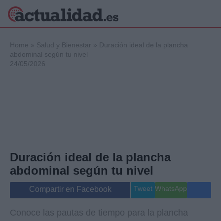
×
Home
»
Salud y Bienestar
»
Duración ideal de la plancha
abdominal según tu nivel
24/05/2026
Política
Ciencia y
Tecnología
Crónica
Deportes
Economía
Salud y Bienestar
Duración ideal de la plancha
Internacional
abdominal según tu nivel
Gente
Viajes
Tweet
WhatsApp
Compartir en Facebook
Musica
Conoce las pautas de tiempo para la plancha