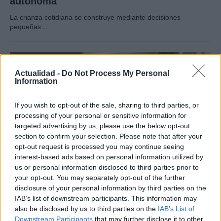
autónoma
La crianza cotidiana se construye mediante decisiones
pequeñas…
SALUD Y BIENESTAR
Actualidad -
Do Not Process My Personal
Information
If you wish to opt-out of the sale, sharing to third parties, or
processing of your personal or sensitive information for
targeted advertising by us, please use the below opt-out
section to confirm your selection. Please note that after your
opt-out request is processed you may continue seeing
interest-based ads based on personal information utilized by
us or personal information disclosed to third parties prior to
Guía para delegar tareas y evitar la
your opt-out. You may separately opt-out of the further
disclosure of your personal information by third parties on the
sobrecarga emocional
IAB’s list of downstream participants. This information may
El cuidado de otros puede convertirse en una…
also be disclosed by us to third parties on the
IAB’s List of
Downstream Participants
that may further disclose it to other