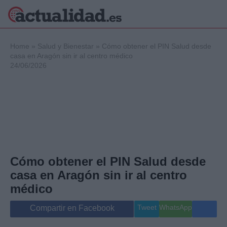
×
Home
»
Salud y Bienestar
»
Cómo obtener el PIN Salud desde
casa en Aragón sin ir al centro médico
24/06/2026
Política
Ciencia y
Tecnología
Crónica
Deportes
Economía
Salud y Bienestar
Cómo obtener el PIN Salud desde
Internacional
casa en Aragón sin ir al centro
Gente
Viajes
médico
Musica
Tweet
WhatsApp
Compartir en Facebook