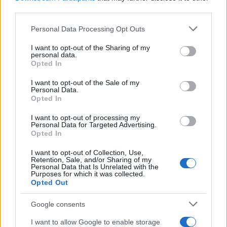
third parties.
SALUD Y BIENESTAR
Please note that this website/app uses one or more Google
Personal Data Processing Opt Outs
services and may gather and store information including but
not limited to your visit or usage behaviour. You may click to
I want to opt-out of the Sharing of my
personal data.
grant or deny consent to Google and its third-party tags to
Opted In
use your data for below specified purposes in below Google
consent section.
I want to opt-out of the Sale of my
Personal Data.
Opted In
I want to opt-out of processing my
Personal Data for Targeted Advertising.
Opted In
Cómo el orden en casa reduce el estrés y
I want to opt-out of Collection, Use,
mejora el sueño
Retention, Sale, and/or Sharing of my
Personal Data that Is Unrelated with the
Un hogar ordenado no solo mejora tu espacio,…
Purposes for which it was collected.
Opted Out
SALUD Y BIENESTAR
Google consents
I want to allow Google to enable storage