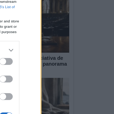
 downstream
B’s List of
er and store
to grant or
ed purposes
impacto de la iniciativa de
briel Rufián en el panorama
lítico español