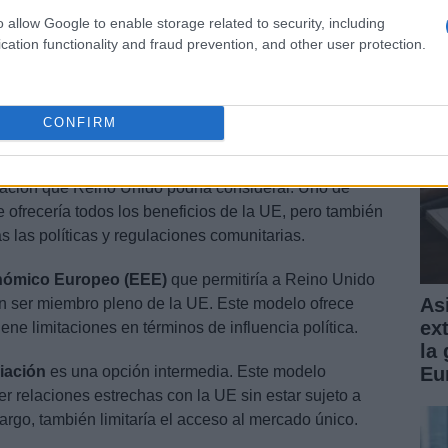
Gu
o allow Google to enable storage related to security, including
pr
cation functionality and fraud prevention, and other user protection.
CONFIRM
ración que Reino Unido podría considerar. Uno de
 ofrecería todos los beneficios de la UE, pero también
s las políticas y regulaciones comunitarias.
nómico Europeo (EEE)
que permitiría a Reino Unido
Asi
in ser miembro pleno de la UE. Este modelo ofrece
ex
tiene limitaciones en términos de influencia política.
la
iación
es una opción intermedia. Este modelo
Eu
r relaciones estrechas con la UE sin estar sujeto a
rgo, también limitaría el acceso al mercado único.