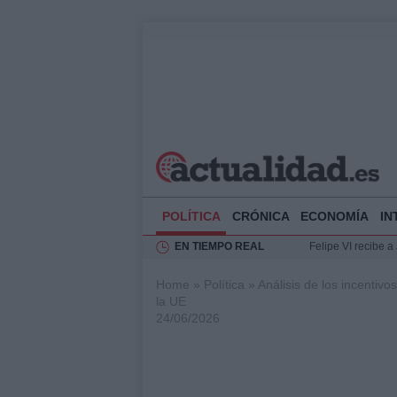
POLÍTICA
CRÓNICA
ECONOMÍA
IN
EN TIEMPO REAL
Felipe VI recibe 
Rehabilitación de 
Home
»
Política
»
Análisis de los incentiv
Impacto económico
la UE
Ciclovía Nocturna
24/06/2026