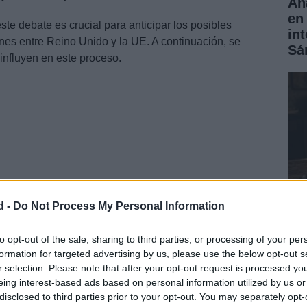
Aná
en 
ste debate es crucial para anticipar los posibles
in
ones entre Reino Unido y la UE. A continuación, se
Sá
influyen en este proceso.
d -
Do Not Process My Personal Information
Có
to opt-out of the sale, sharing to third parties, or processing of your per
formation for targeted advertising by us, please use the below opt-out s
rea
r selection. Please note that after your opt-out request is processed y
 reencuentro entre Reino Unido y la UE son diversos y
ha
eing interest-based ads based on personal information utilized by us or
tabilidad política
es un factor importante. La salida de
disclosed to third parties prior to your opt-out. You may separately opt-
a como
Brexit
generó incertidumbre y descontento en