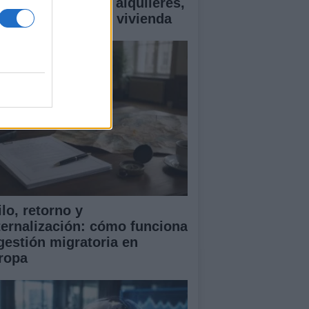
ía esencial sobre alquileres,
ecios y ayudas en vivienda
lo, retorno y
ternalización: cómo funciona
 gestión migratoria en
ropa