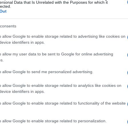
ersonal Data that Is Unrelated with the Purposes for which it
lected.
Out
én juegan un papel crucial. La
libre circulación de
consents
Cr
io significativo de la membresía en la UE. Reino
UE
o allow Google to enable storage related to advertising like cookies on
 sin restricciones al mercado único europeo, lo que
Es
evice identifiers in apps.
Ita
o allow my user data to be sent to Google for online advertising
a
es otro factor importante. La membresía en la UE
s.
tabilidad y las oportunidades de mercado. Un retorno
to allow Google to send me personalized advertising.
los inversores y estimular el crecimiento económico.
o allow Google to enable storage related to analytics like cookies on
evice identifiers in apps.
o allow Google to enable storage related to functionality of the website
o allow Google to enable storage related to personalization.