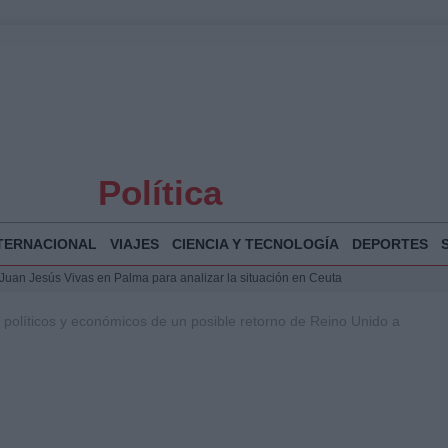
Política
TERNACIONAL
VIAJES
CIENCIA Y TECNOLOGÍA
DEPORTES
a Juan Jesús Vivas en Palma para analizar la situación en Ceuta
la Illa Plana: Menorca apuesta por el deporte náutico sostenible
os políticos y económicos de un posible retorno de Reino Unido a
 y humanitario en Ceuta tras la llegada masiva de migrantes
 Bogotá 2026: fecha, recorrido y actividades especiales