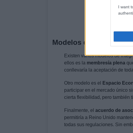
I want t
authenti
Modelos de integración
Existen varios modelos de integ
ellos es la
membresía plena
que
conllevaría la aceptación de toda
Otro modelo es el
Espacio Eco
participar en el mercado único s
cierta flexibilidad, pero también 
Finalmente, el
acuerdo de asoc
permitiría a Reino Unido mantene
todas sus regulaciones. Sin emba