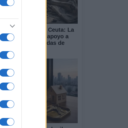
isis migratoria en Ceuta: La
 dividida entre el apoyo a
paña y las demandas de
lia