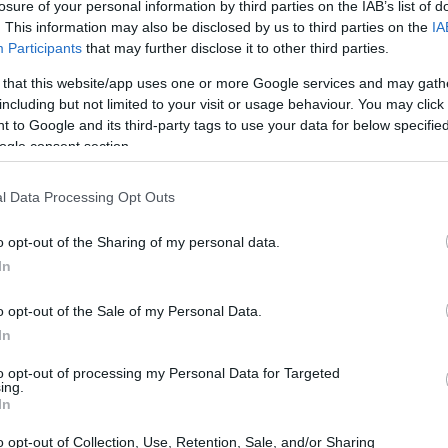
losure of your personal information by third parties on the IAB’s list of
staurar la estabilidad y fortalecer las relaciones
. This information may also be disclosed by us to third parties on the
IA
Participants
that may further disclose it to other third parties.
 that this website/app uses one or more Google services and may gath
including but not limited to your visit or usage behaviour. You may click 
 to Google and its third-party tags to use your data for below specifi
ogle consent section.
l Data Processing Opt Outs
El 
o opt-out of the Sharing of my personal data.
Ga
In
po
o opt-out of the Sale of my Personal Data.
In
to opt-out of processing my Personal Data for Targeted
guridad
es otro incentivo clave. La UE y Reino Unido
ing.
n matters de seguridad y defensa. Un reencuentro
In
fectiva en la lucha contra el terrorismo y la
o opt-out of Collection, Use, Retention, Sale, and/or Sharing