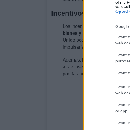
of my P
was col
Opted 
Incentivos económicos
Los incentivos económicos tambi
Google 
bienes y servicios
es un benefic
I want t
Unido podría recuperar el acceso
web or d
impulsaría su economía.
I want t
Además, la
inversión extranjer
purpose
atrae inversiones debido a la es
I want 
podría aumentar la confianza de 
I want t
web or d
I want t
or app.
I want t