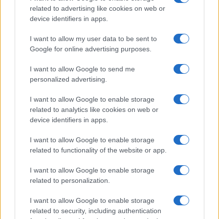
Argentina: Un hombre de 128 años
related to advertising like cookies on web or
anuncia al mundo que es Adolf Hitler
device identifiers in apps.
Un hombre de origen alemán que vive en…
I want to allow my user data to be sent to
Google for online advertising purposes.
INTERNACIONAL
I want to allow Google to send me
personalized advertising.
I want to allow Google to enable storage
related to analytics like cookies on web or
device identifiers in apps.
I want to allow Google to enable storage
related to functionality of the website or app.
I want to allow Google to enable storage
Productos locales y más vuelos: Binter
related to personalization.
refuerza su apuesta por Canarias
I want to allow Google to enable storage
Binter no solo conecta las islas, sino que…
related to security, including authentication