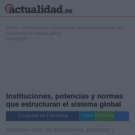
×
Home
»
Internacional
»
Instituciones, potencias y normas que
estructuran el sistema global
24/06/2026
Política
Ciencia y
Tecnología
Crónica
Deportes
Economía
Salud y Bienestar
Instituciones, potencias y normas
Internacional
que estructuran el sistema global
Gente
Viajes
Tweet
WhatsApp
Compartir en Facebook
Musica
Descubre cómo las instituciones, potencias y