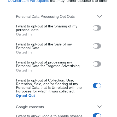
Downstream Participants
that may further disclose it to other
Contacto:
third parties.
Please note that this website/app uses one or more Google
Personal Data Processing Opt Outs
services and may gather and store information including but
ARTÍCULO ANTERIOR
not limited to your visit or usage behaviour. You may click to
I want to opt-out of the Sharing of my
ARTÍCULO SIGUIENTE
personal data.
grant or deny consent to Google and its third-party tags to
Opted In
use your data for below specified purposes in below Google
Más leídos
consent section.
I want to opt-out of the Sale of my
Personal Data.
Opted In
INTERNACIONAL
I want to opt-out of processing my
Personal Data for Targeted Advertising.
Opted In
I want to opt-out of Collection, Use,
Retention, Sale, and/or Sharing of my
Personal Data that Is Unrelated with the
Purposes for which it was collected.
Opted Out
Google consents
I want to allow Google to enable storage