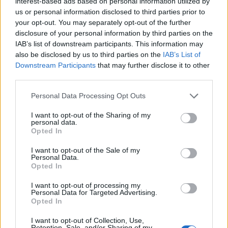
interest-based ads based on personal information utilized by
us or personal information disclosed to third parties prior to
your opt-out. You may separately opt-out of the further
disclosure of your personal information by third parties on the
IAB’s list of downstream participants. This information may
also be disclosed by us to third parties on the
IAB’s List of
Downstream Participants
that may further disclose it to other
third parties.
Please note that this website/app uses one or more Google
Personal Data Processing Opt Outs
services and may gather and store information including but
not limited to your visit or usage behaviour. You may click to
I want to opt-out of the Sharing of my
Crianza tradicional para una infancia más
personal data.
grant or deny consent to Google and its third-party tags to
autónoma
Opted In
use your data for below specified purposes in below Google
consent section.
La crianza cotidiana se construye mediante decisiones
I want to opt-out of the Sale of my
Personal Data.
pequeñas…
Opted In
I want to opt-out of processing my
SALUD Y BIENESTAR
Personal Data for Targeted Advertising.
Opted In
I want to opt-out of Collection, Use,
Retention, Sale, and/or Sharing of my