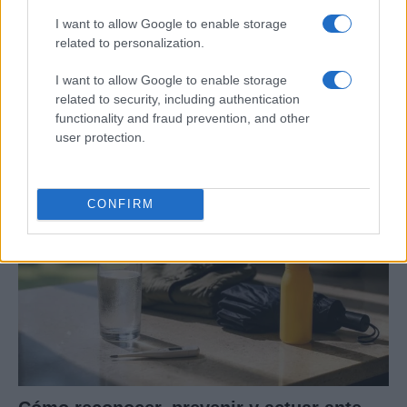
I want to allow Google to enable storage
related to personalization.
Guía completa para preparar tu vivienda
I want to allow Google to enable storage
related to security, including authentication
ante incendios forestales
functionality and fraud prevention, and other
Conoce las medidas esenciales para proteger tu hogar…
user protection.
SALUD Y BIENESTAR
CONFIRM