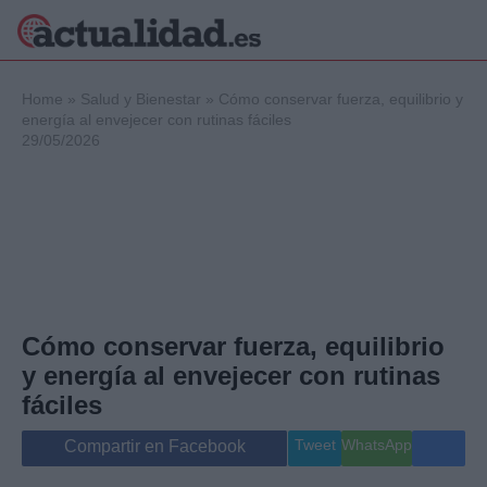
×
Home
»
Salud y Bienestar
»
Cómo conservar fuerza, equilibrio y
energía al envejecer con rutinas fáciles
29/05/2026
Política
Ciencia y
Tecnología
Crónica
Deportes
Economía
Salud y Bienestar
Cómo conservar fuerza, equilibrio
Internacional
y energía al envejecer con rutinas
Gente
Viajes
fáciles
Musica
Tweet
WhatsApp
Compartir en Facebook