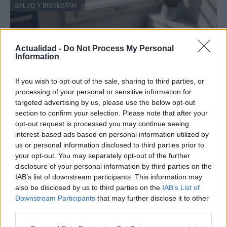
SALUD Y BIENESTAR
Actualidad -
Do Not Process My Personal
Information
If you wish to opt-out of the sale, sharing to third parties, or
processing of your personal or sensitive information for
targeted advertising by us, please use the below opt-out
section to confirm your selection. Please note that after your
opt-out request is processed you may continue seeing
Guía para delegar tareas y evitar la
interest-based ads based on personal information utilized by
sobrecarga emocional
us or personal information disclosed to third parties prior to
your opt-out. You may separately opt-out of the further
El cuidado de otros puede convertirse en una…
disclosure of your personal information by third parties on the
IAB’s list of downstream participants. This information may
also be disclosed by us to third parties on the
IAB’s List of
SALUD Y BIENESTAR
Downstream Participants
that may further disclose it to other
third parties.
Please note that this website/app uses one or more Google