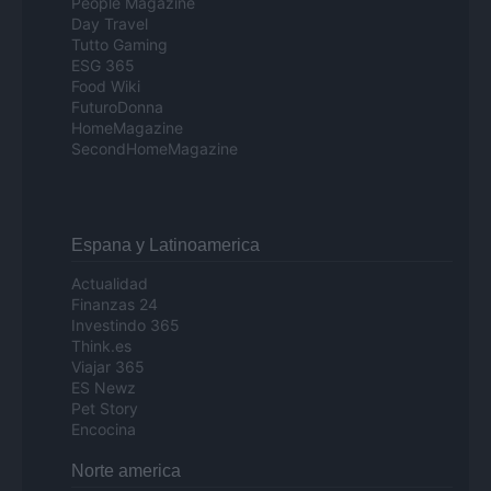
People Magazine
Day Travel
Tutto Gaming
ESG 365
Food Wiki
FuturoDonna
HomeMagazine
SecondHomeMagazine
Espana y Latinoamerica
Actualidad
Finanzas 24
Investindo 365
Think.es
Viajar 365
ES Newz
Pet Story
Encocina
Norte america