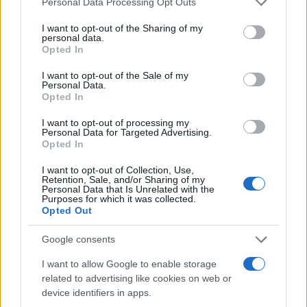
Personal Data Processing Opt Outs
services and may gather and store information including but
not limited to your visit or usage behaviour. You may click to
I want to opt-out of the Sharing of my
personal data.
grant or deny consent to Google and its third-party tags to
Opted In
use your data for below specified purposes in below Google
consent section.
I want to opt-out of the Sale of my
Personal Data.
Opted In
Cómo el orden en casa reduce el estrés y
I want to opt-out of processing my
Personal Data for Targeted Advertising.
mejora el sueño
Opted In
Un hogar ordenado no solo mejora tu espacio,…
I want to opt-out of Collection, Use,
Retention, Sale, and/or Sharing of my
Personal Data that Is Unrelated with the
Purposes for which it was collected.
SALUD Y BIENESTAR
Opted Out
Google consents
I want to allow Google to enable storage
related to advertising like cookies on web or
device identifiers in apps.