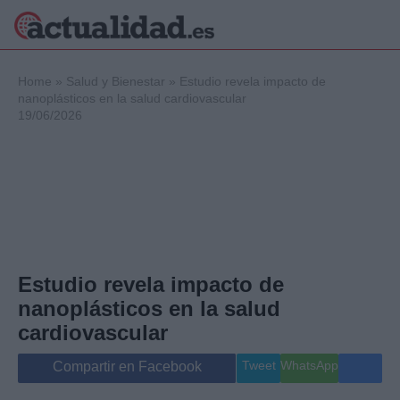
×
Home
»
Salud y Bienestar
»
Estudio revela impacto de
nanoplásticos en la salud cardiovascular
19/06/2026
Política
Ciencia y
Tecnología
Crónica
Deportes
Economía
Salud y Bienestar
Estudio revela impacto de
Internacional
nanoplásticos en la salud
Gente
Viajes
cardiovascular
Musica
Tweet
WhatsApp
Compartir en Facebook