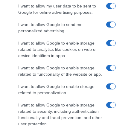
I want to allow my user data to be sent to
Google for online advertising purposes.
I want to allow Google to send me
Cómo la dieta mediterránea mejora el
personalized advertising.
bienestar cognitivo
I want to allow Google to enable storage
La dieta mediterránea no solo es beneficiosa para…
related to analytics like cookies on web or
device identifiers in apps.
SALUD Y BIENESTAR
I want to allow Google to enable storage
related to functionality of the website or app.
I want to allow Google to enable storage
related to personalization.
I want to allow Google to enable storage
related to security, including authentication
functionality and fraud prevention, and other
user protection.