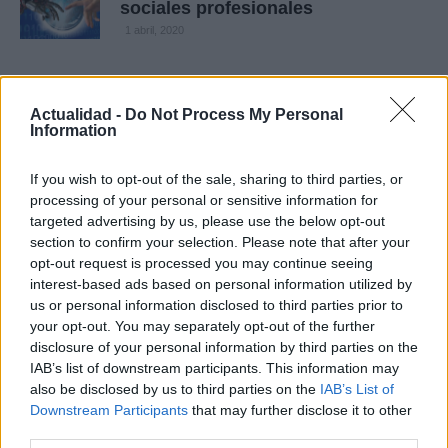
sociales profesionales
1 abril, 2020
Reputación corporativa online –
Reputación online de una empresa
Actualidad -
Do Not Process My Personal
1 abril, 2020
Information
If you wish to opt-out of the sale, sharing to third parties, or
Peligros de las redes sociales para
processing of your personal or sensitive information for
los jóvenes
targeted advertising by us, please use the below opt-out
1 abril, 2020
section to confirm your selection. Please note that after your
opt-out request is processed you may continue seeing
Google Hangouts o el Whatsapp de
interest-based ads based on personal information utilized by
Google
us or personal information disclosed to third parties prior to
1 abril, 2020
your opt-out. You may separately opt-out of the further
disclosure of your personal information by third parties on the
IAB’s list of downstream participants. This information may
SlideShare – Estrategia para
also be disclosed by us to third parties on the
IAB’s List of
promocionar tu marca
Downstream Participants
that may further disclose it to other
1 abril, 2020
third parties.