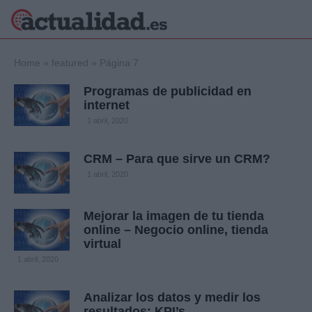
×
Home
»
featured
»
Página 7
Programas de publicidad en
internet
Política
Ciencia y
1 abril, 2020
Tecnología
Crónica
CRM – Para que sirve un CRM?
Deportes
1 abril, 2020
Economía
Salud y Bienestar
Mejorar la imagen de tu tienda
Internacional
online – Negocio online, tienda
Gente
virtual
Viajes
1 abril, 2020
Musica
Analizar los datos y medir los
resultados: KPI’s