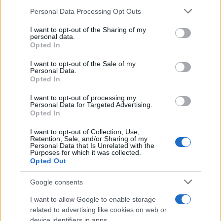
Please note that this website/app uses one or more Google
Personal Data Processing Opt Outs
Como optimizar el mapa de un sitio
services and may gather and store information including but
web
not limited to your visit or usage behaviour. You may click to
I want to opt-out of the Sharing of my
1 abril, 2020
personal data.
grant or deny consent to Google and its third-party tags to
Opted In
use your data for below specified purposes in below Google
El futuro de la Web 2.0
consent section.
I want to opt-out of the Sale of my
Personal Data.
1 abril, 2020
Opted In
I want to opt-out of processing my
Social Media Optimización, Seo,
Personal Data for Targeted Advertising.
Buzz Marketing, Social Media
Opted In
1 abril, 2020
I want to opt-out of Collection, Use,
Retention, Sale, and/or Sharing of my
Personal Data that Is Unrelated with the
« Primero
«
...
2
3
4
5
6
7
8
9
Purposes for which it was collected.
Opted Out
10
11
12
13
»
Google consents
I want to allow Google to enable storage
related to advertising like cookies on web or
device identifiers in apps.