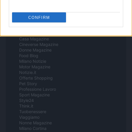
Todos los contenidos se han realizado de forma híbrida por una
tecnología con Inteligencia Artificial y por creadores independientes
CONFIRM
Italia
Casa Magazine
Cineverse Magazine
Donne Magazine
Food Blog
Milano Notizie
Motor Magazine
Notizie.it
Offerte Shopping
Pet Story
Professione Lavoro
Sport Magazine
Style24
Think.it
Tuobenessere
Viaggiamo
Nonne Magazine
Milano Cortina