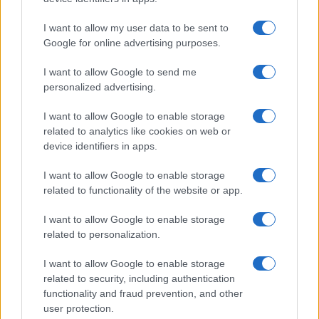
I want to allow my user data to be sent to
Google for online advertising purposes.
Quienes somos
I want to allow Google to send me
Últimas Noticias
personalized advertising.
Señala una noticia
I want to allow Google to enable storage
Síguenos en Facebook
related to analytics like cookies on web or
device identifiers in apps.
Actualidad.es es la gran fuente de información social. Actualidad,
televisión, crónica, deportes, gente, política y todas las noticias sobre
su ciudad.
I want to allow Google to enable storage
related to functionality of the website or app.
Para señalar a la redacción de cualquier error en el uso del material
confidencial, escríbanos a
staff@actualidad.es
: nos ocuparemos de
I want to allow Google to enable storage
la retirada del material que atenta contra los derechos de terceros.
related to personalization.
I want to allow Google to enable storage
Copyright © 2024 | Actualidad.es - Publicado en España por
AdHub
related to security, including authentication
Media
- Numero REA 2729933 - Todos los derechos reservados.
functionality and fraud prevention, and other
Contacto
-
Politica de cookies
-
Política de privacidad
-
Aviso legal
-
user protection.
Procesamiento de datos