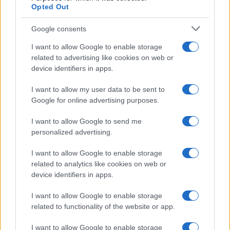
Compra tu coche de segunda mano en
Opted Out
Heycar
Google consents
¿Estás pensando en renovar tu coche? Apostar por…
I want to allow Google to enable storage
related to advertising like cookies on web or
AUTOMOVIL
device identifiers in apps.
I want to allow my user data to be sent to
Google for online advertising purposes.
I want to allow Google to send me
personalized advertising.
I want to allow Google to enable storage
related to analytics like cookies on web or
device identifiers in apps.
Cómo obtener el permiso internacional
I want to allow Google to enable storage
para conducir y viajar por todo el mundo
related to functionality of the website or app.
La International Drivers Association te ofrece la posibilidad…
I want to allow Google to enable storage