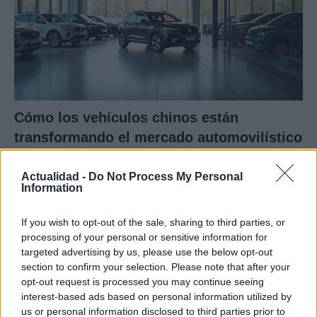
Cómo los vehículos chinos están
transformando el mercado automovilístico
en España
Actualidad -
Do Not Process My Personal
Los coches chinos están dominando el mercado español…
Information
If you wish to opt-out of the sale, sharing to third parties, or
AUTOMOVIL
processing of your personal or sensitive information for
targeted advertising by us, please use the below opt-out
section to confirm your selection. Please note that after your
opt-out request is processed you may continue seeing
interest-based ads based on personal information utilized by
us or personal information disclosed to third parties prior to