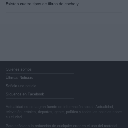
Existen cuatro tipos de filtros de coche y…
Quienes somos
Últimas Noticias
Señala una noticia
Síguenos en Facebook
Actualidad.es es la gran fuente de información social. Actualidad,
televisión, crónica, deportes, gente, política y todas las noticias sobre
su ciudad.
Para señalar a la redacción de cualquier error en el uso del material