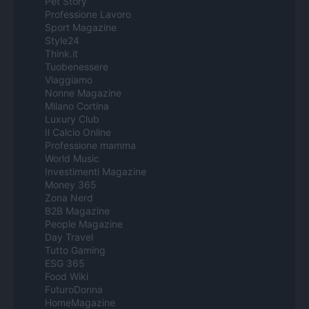
Pet Story
Professione Lavoro
Sport Magazine
Style24
Think.it
Tuobenessere
Viaggiamo
Nonne Magazine
Milano Cortina
Luxury Club
Il Calcio Online
Professione mamma
World Music
Investimenti Magazine
Money 365
Zona Nerd
B2B Magazine
People Magazine
Day Travel
Tutto Gaming
ESG 365
Food Wiki
FuturoDonna
HomeMagazine