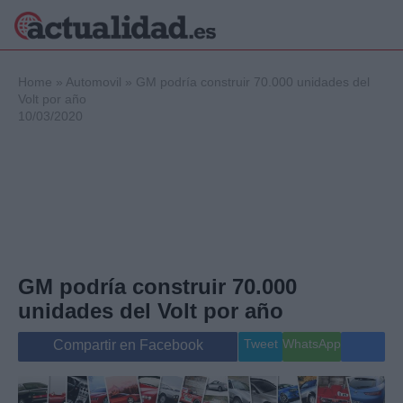
×
Home
»
Automovil
»
GM podría construir 70.000 unidades del
Volt por año
10/03/2020
Política
Ciencia y
Tecnología
Crónica
Deportes
Economía
Salud y Bienestar
GM podría construir 70.000
Internacional
unidades del Volt por año
Gente
Viajes
Tweet
WhatsApp
Compartir en Facebook
Musica