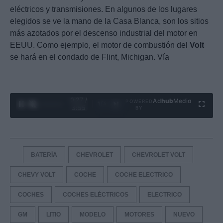
eléctricos y transmisiones. En algunos de los lugares
elegidos se ve la mano de la Casa Blanca, son los sitios
más azotados por el descenso industrial del motor en
EEUU. Como ejemplo, el motor de combustión del
Volt
se hará en el condado de Flint, Michigan. Vía
0:28 /
Ad
hub
Media
POWERED
1
/
4
3:55
BY
BATERÍA
CHEVROLET
CHEVROLET VOLT
CHEVY VOLT
COCHE
COCHE ELECTRICO
COCHES
COCHES ELÉCTRICOS
ELECTRICO
GM
LITIO
MODELO
MOTORES
NUEVO