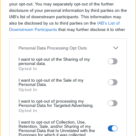
your opt-out. You may separately opt-out of the further
disclosure of your personal information by third parties on the
IAB’s list of downstream participants. This information may
also be disclosed by us to third parties on the
IAB’s List of
Downstream Participants
that may further disclose it to other
Los coches más buscados
third parties.
Con el objetivo de determinar cuáles son…
Please note that this website/app uses one or more Google
Personal Data Processing Opt Outs
services and may gather and store information including but
not limited to your visit or usage behaviour. You may click to
I want to opt-out of the Sharing of my
AUTOMOVIL
personal data.
grant or deny consent to Google and its third-party tags to
Opted In
use your data for below specified purposes in below Google
consent section.
I want to opt-out of the Sale of my
Personal Data.
Opted In
I want to opt-out of processing my
Personal Data for Targeted Advertising.
Opted In
I want to opt-out of Collection, Use,
Retention, Sale, and/or Sharing of my
Personal Data that Is Unrelated with the
Purposes for which it was collected.