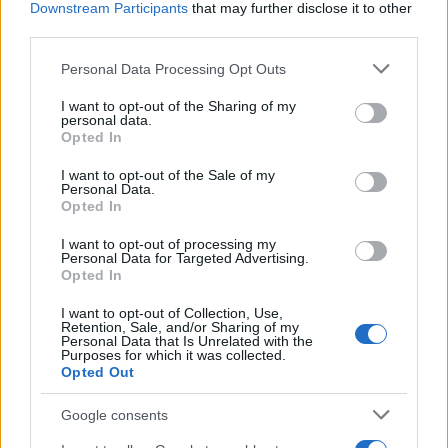
Downstream Participants
that may further disclose it to other
Cómo la transición a vehículos eléctricos
third parties.
está transformando la industria
Please note that this website/app uses one or more Google
Personal Data Processing Opt Outs
automotriz europea
services and may gather and store information including but
La industria automotriz europea enfrenta una transformación
not limited to your visit or usage behaviour. You may click to
I want to opt-out of the Sharing of my
personal data.
sin…
grant or deny consent to Google and its third-party tags to
Opted In
use your data for below specified purposes in below Google
consent section.
I want to opt-out of the Sale of my
AUTOMOVIL
Personal Data.
Opted In
I want to opt-out of processing my
Personal Data for Targeted Advertising.
Opted In
I want to opt-out of Collection, Use,
Retention, Sale, and/or Sharing of my
Personal Data that Is Unrelated with the
Purposes for which it was collected.
Opted Out
Google consents
Cómo obtener el permiso internacional