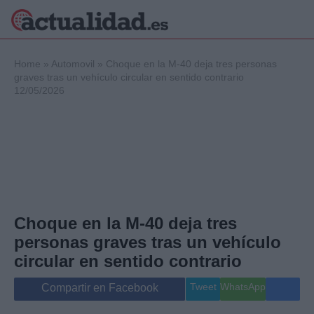
×
Home
»
Automovil
»
Choque en la M-40 deja tres personas
graves tras un vehículo circular en sentido contrario
12/05/2026
Política
Ciencia y
Tecnología
Crónica
Deportes
Economía
Salud y Bienestar
Choque en la M-40 deja tres
Internacional
personas graves tras un vehículo
Gente
Viajes
circular en sentido contrario
Musica
Tweet
WhatsApp
Compartir en Facebook