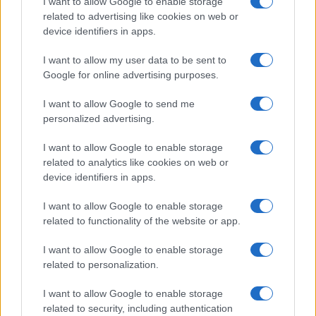
I want to allow Google to enable storage
para conducir y viajar por todo el mundo
related to advertising like cookies on web or
La International Drivers Association te ofrece la posibilidad…
device identifiers in apps.
I want to allow my user data to be sent to
AUTOMOVIL
Google for online advertising purposes.
I want to allow Google to send me
personalized advertising.
I want to allow Google to enable storage
related to analytics like cookies on web or
device identifiers in apps.
I want to allow Google to enable storage
related to functionality of the website or app.
Compra tu coche de segunda mano en
I want to allow Google to enable storage
Heycar
related to personalization.
¿Estás pensando en renovar tu coche? Apostar por…
I want to allow Google to enable storage
related to security, including authentication