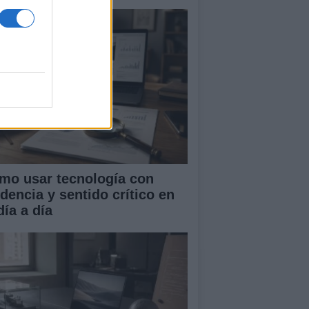
mo usar tecnología con
idencia y sentido crítico en
día a día