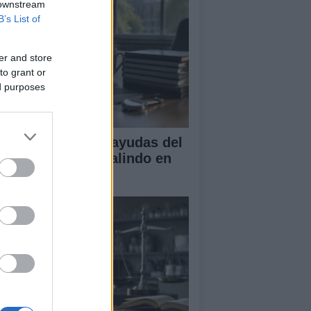
 downstream
B’s List of
er and store
to grant or
ed purposes
A obtiene cuatro ayudas del
ograma Beatriz Galindo en
26