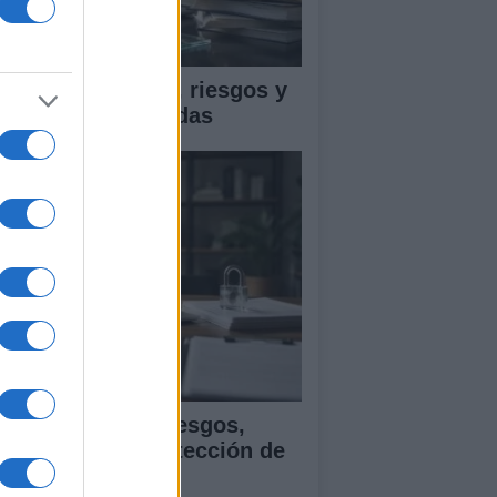
ica en IA: marcos, riesgos y
tigaciones aplicadas
ía para evaluar sesgos,
ansparencia y protección de
tos en IA