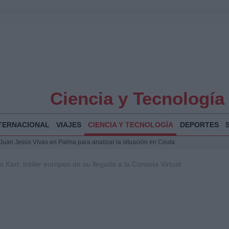
Ciencia y Tecnología
TERNACIONAL
VIAJES
CIENCIA Y TECNOLOGÍA
DEPORTES
a Juan Jesús Vivas en Palma para analizar la situación en Ceuta
la Illa Plana: Menorca apuesta por el deporte náutico sostenible
 Kart: tráiler europeo de su llegada a la Consola Virtual
 y humanitario en Ceuta tras la llegada masiva de migrantes
o de Chamberí por 6,3 millones: detalles y controversias
 Bogotá 2026: fecha, recorrido y actividades especiales