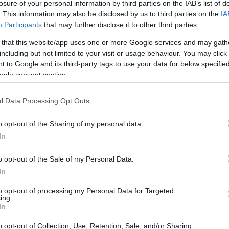
losure of your personal information by third parties on the IAB’s list of
. This information may also be disclosed by us to third parties on the
IA
Participants
that may further disclose it to other third parties.
 that this website/app uses one or more Google services and may gath
including but not limited to your visit or usage behaviour. You may click 
 to Google and its third-party tags to use your data for below specifi
ogle consent section.
l Data Processing Opt Outs
UJ
pr
o opt-out of the Sharing of my personal data.
20
In
o opt-out of the Sale of my Personal Data.
In
to opt-out of processing my Personal Data for Targeted
ing.
In
soy demasiado joven para la época, pero seguro que
ecuerdos de su infancia.
Super
Mario
Kart
vendrá con
o opt-out of Collection, Use, Retention, Sale, and/or Sharing