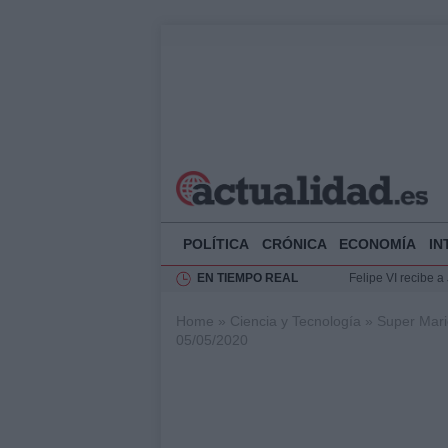
POLÍTICA
CRÓNICA
ECONOMÍA
IN
EN TIEMPO REAL
Felipe VI recibe 
Rehabilitación de 
Home
»
Ciencia y Tecnología
»
Super Mario
Impacto económico
05/05/2020
La compra del átic
Ciclovía Nocturna