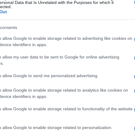
ersonal Data that Is Unrelated with the Purposes for which it
asta 20 circuitos distintos, algunos de los cuales ya
lected.
a las entregas de la actual generación. Por
Out
dor a pantalla partida ni el Modo Batalla, donde todos
Ét
 en un instante. Leer más sobre
Mario
KartVía
consents
mi
o allow Google to enable storage related to advertising like cookies on
evice identifiers in apps.
LE
FECHAS DE LANZAMIENTOS
JUEGOS DE MARIO
© Riproduzione riservata
MULTIPLAYER
SUPER MARIO
o allow my user data to be sent to Google for online advertising
s.
to allow Google to send me personalized advertising.
t
o allow Google to enable storage related to analytics like cookies on
evice identifiers in apps.
o allow Google to enable storage related to functionality of the website
Gu
tr
o allow Google to enable storage related to personalization.
da