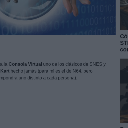
Có
ST
co
 a la
Consola
Virtual
uno de los clásicos de SNES y,
Kart
hecho jamás (para mí es el de N64, pero
impondrá uno distinto a cada persona).