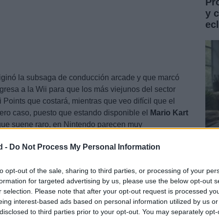
Pr
y 
ec
originó la subsaga de conducción arcade y que marcó
resa a la Wii para que los más viejunos del sector
Points que costará, mientras que veo difícil que el
ero caso, puesto que estando disponible el
Mario
Kart
que suene raro, en Nintendo parecen muy
ento y han preparado incluso un nuevo tráiler de
d -
Do Not Process My Personal Information
Gu
co
to opt-out of the sale, sharing to third parties, or processing of your per
formation for targeted advertising by us, please use the below opt-out s
ST
r selection. Please note that after your opt-out request is processed y
eing interest-based ads based on personal information utilized by us or
disclosed to third parties prior to your opt-out. You may separately opt-