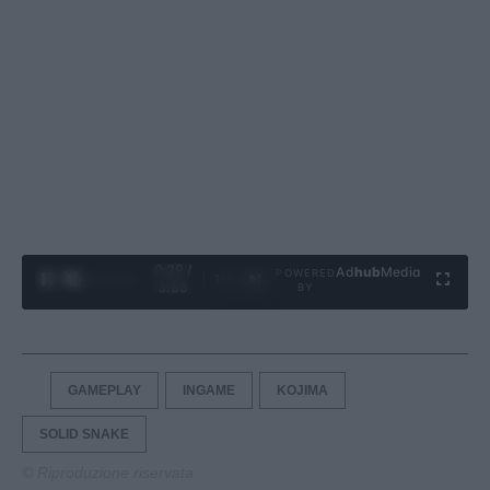
0:30 /
Ad
hub
Media
POWERED
1
/
4
3:55
BY
GAMEPLAY
INGAME
KOJIMA
SOLID SNAKE
© Riproduzione riservata