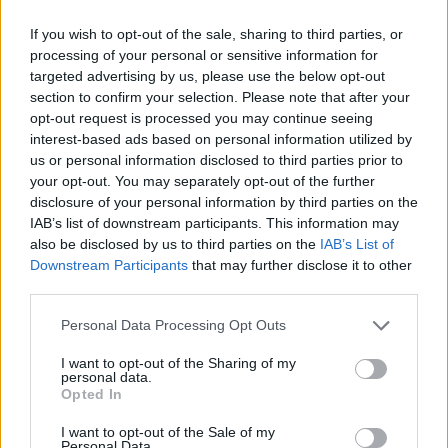
Protocolos de seguridad ocular y
If you wish to opt-out of the sale, sharing to third parties, or
consejos para fotografiar eclipses solares
processing of your personal or sensitive information for
Un eclipse solar es un espectáculo natural que…
targeted advertising by us, please use the below opt-out
section to confirm your selection. Please note that after your
opt-out request is processed you may continue seeing
CIENCIA Y TECNOLOGÍA
interest-based ads based on personal information utilized by
us or personal information disclosed to third parties prior to
your opt-out. You may separately opt-out of the further
disclosure of your personal information by third parties on the
IAB’s list of downstream participants. This information may
also be disclosed by us to third parties on the
IAB’s List of
Downstream Participants
that may further disclose it to other
third parties.
Please note that this website/app uses one or more Google
Personal Data Processing Opt Outs
services and may gather and store information including but
not limited to your visit or usage behaviour. You may click to
I want to opt-out of the Sharing of my
Cómo elegir una carrera STEAM: perfiles
personal data.
grant or deny consent to Google and its third-party tags to
Opted In
emergentes y competencias clave
use your data for below specified purposes in below Google
consent section.
I want to opt-out of the Sale of my
Descubre cómo elegir la mejor opción en STEAM:…
Personal Data.