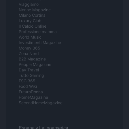
Viaggiamo
Nonne Magazine
Milano Cortina
Luxury Club
Il Calcio Online
Professione mamma
World Music
Investimenti Magazine
Money 365
Zona Nerd
B2B Magazine
People Magazine
Day Travel
Tutto Gaming
ESG 365
Food Wiki
FuturoDonna
HomeMagazine
SecondHomeMagazine
Espana y Latinoamerica