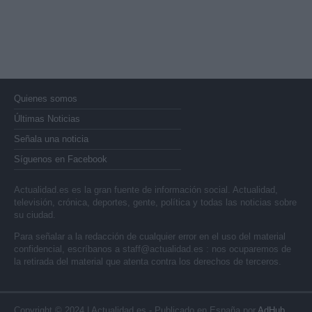
Quienes somos
Últimas Noticias
Señala una noticia
Síguenos en Facebook
Actualidad.es es la gran fuente de información social. Actualidad,
televisión, crónica, deportes, gente, política y todas las noticias sobre
su ciudad.
Para señalar a la redacción de cualquier error en el uso del material
confidencial, escríbanos a
staff@actualidad.es
: nos ocuparemos de
la retirada del material que atenta contra los derechos de terceros.
Copyright © 2024 | Actualidad.es - Publicado en España por
AdHub