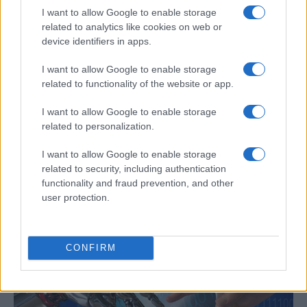
I want to allow Google to enable storage
related to analytics like cookies on web or
device identifiers in apps.
I want to allow Google to enable storage
related to functionality of the website or app.
I want to allow Google to enable storage
related to personalization.
Un hombre compra el primer mensaje
I want to allow Google to enable storage
SMS de la historia por 107.000 euros
related to security, including authentication
functionality and fraud prevention, and other
Un canadiense compra el primer mensaje de texto…
user protection.
CIENCIA Y TECNOLOGÍA
CONFIRM