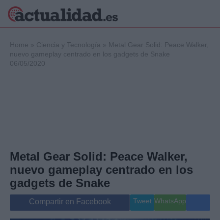
×
Home
»
Ciencia y Tecnología
»
Metal Gear Solid: Peace Walker,
nuevo gameplay centrado en los gadgets de Snake
06/05/2020
Política
Ciencia y
Tecnología
Crónica
Deportes
Economía
Salud y Bienestar
Metal Gear Solid: Peace Walker,
Internacional
nuevo gameplay centrado en los
Gente
Viajes
gadgets de Snake
Musica
Tweet
WhatsApp
Compartir en Facebook