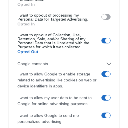
Opted In
CIENCIA Y TECNOLOGÍA
I want to opt-out of processing my
Personal Data for Targeted Advertising.
Opted In
I want to opt-out of Collection, Use,
Retention, Sale, and/or Sharing of my
Personal Data that Is Unrelated with the
Purposes for which it was collected.
Opted Out
Google consents
I want to allow Google to enable storage
related to advertising like cookies on web or
Cómo se estructuran los planes de I+D y
device identifiers in apps.
su impacto en la sociedad
I want to allow my user data to be sent to
Los planes regionales de ciencia y tecnología son…
Google for online advertising purposes.
I want to allow Google to send me
CIENCIA Y TECNOLOGÍA
personalized advertising.