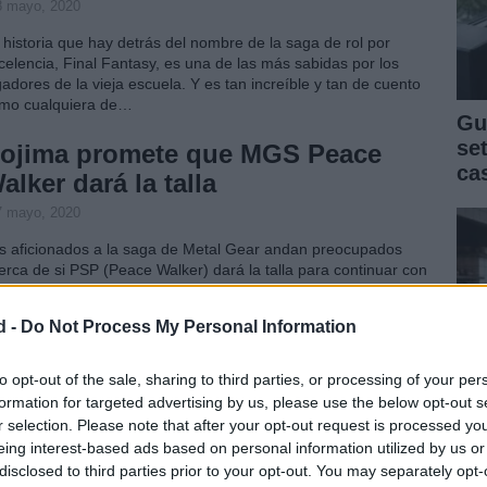
8 mayo, 2020
 historia que hay detrás del nombre de la saga de rol por
celencia, Final Fantasy, es una de las más sabidas por los
gadores de la vieja escuela. Y es tan increíble y tan de cuento
mo cualquiera de…
Gu
se
ojima promete que MGS Peace
ca
alker dará la talla
7 mayo, 2020
s aficionados a la saga de Metal Gear andan preocupados
erca de si PSP (Peace Walker) dará la talla para continuar con
s aventuras de su gran héroe, el amigo Snake. ¿A quién no se le
unció el ceño cuando…
d -
Do Not Process My Personal Information
etal Gear Solid: Peace Walker y su
to opt-out of the sale, sharing to third parties, or processing of your per
spectacular arte conceptual junto a
formation for targeted advertising by us, please use the below opt-out s
uevas imágenes
r selection. Please note that after your opt-out request is processed y
eing interest-based ads based on personal information utilized by us or
 mayo, 2020
disclosed to third parties prior to your opt-out. You may separately opt-
Cla