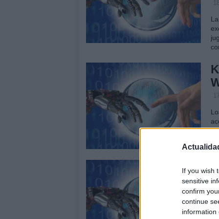
1
La
ex
ju
co
K
W
1
Lo
ac
la
fr
Actualida
M
If you wish 
e
sensitive in
n
confirm you
continue se
9
information 