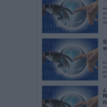
2
Ho
am
al
va
S
s
2
Es
no
pr
de
¿
N
n