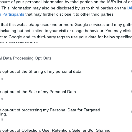
losure of your personal information by third parties on the IAB’s list of
 sé vosotros, pero yo estoy un poco hasta las narices de Kojima
po
de sus renuncias a la saga Metal Gear Solid. ¿Cuántas veces ha
. This information may also be disclosed by us to third parties on the
IA
cho ya que no, que se niega a tocar nada relacionado con
Participants
that may further disclose it to other third parties.
ake otra…
 that this website/app uses one or more Google services and may gath
including but not limited to your visit or usage behaviour. You may click 
etal Gear Solid: Peace Walker,
 to Google and its third-party tags to use your data for below specifi
uevo spot japonés
ogle consent section.
 mayo, 2020
l Data Processing Opt Outs
s poseedores de una PSP deben estar dando palmas y
nzando bengalas de felicidad. Y es que el 29 de Abril, los
poneses podrán disfrutar de la que en un principio fue
o opt-out of the Sharing of my personal data.
ncebida como quinta parte de Metal Gear Solid:…
In
Úl
etal Gear Solid: Peace Walker,
o opt-out of the Sale of my Personal Data.
es
uevo gameplay centrado en los
re
In
adgets de Snake
to opt-out of processing my Personal Data for Targeted
ing.
 mayo, 2020
In
 Konami no entienden el concepto de brevedad. ¿Por qué
o opt-out of Collection, Use, Retention, Sale, and/or Sharing
ntarte en dos minutos algo que te pueden contar en ocho y