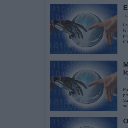
E
2
Lo
te
po
me
M
l
2
Pa
pr
Su
ve
O