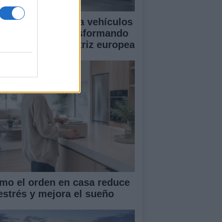
mo la transición a vehículos
éctricos está transformando
 industria automotriz europea
mo el orden en casa reduce
 estrés y mejora el sueño