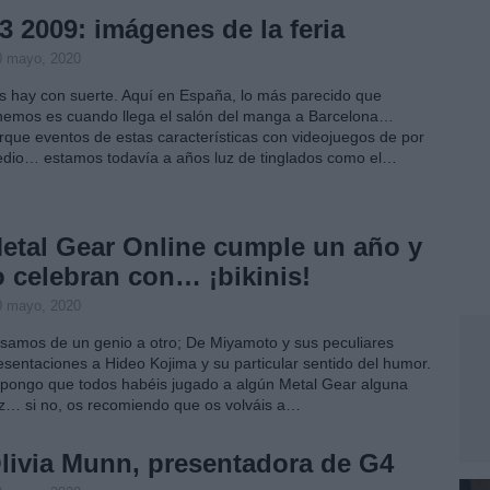
3 2009: imágenes de la feria
0 mayo, 2020
s hay con suerte. Aquí en España, lo más parecido que
nemos es cuando llega el salón del manga a Barcelona…
rque eventos de estas características con videojuegos de por
dio… estamos todavía a años luz de tinglados como el…
etal Gear Online cumple un año y
o celebran con… ¡bikinis!
0 mayo, 2020
samos de un genio a otro; De Miyamoto y sus peculiares
esentaciones a Hideo Kojima y su particular sentido del humor.
pongo que todos habéis jugado a algún Metal Gear alguna
z… si no, os recomiendo que os volváis a…
livia Munn, presentadora de G4