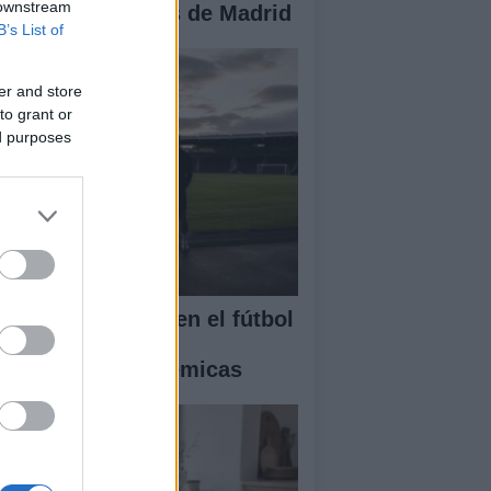
 downstream
r los restaurantes de Madrid
B’s List of
er and store
to grant or
ed purposes
timas novedades en el fútbol
pañol: fichajes,
novaciones y polémicas