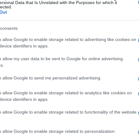
ersonal Data that Is Unrelated with the Purposes for which it
dio? ¡Un verdadero fan tiene tiempo de sobra para ver los
lected.
deos de Metal Gear Solid: Peace Walker!…
Out
etal Gear Solid: Peace Walker,
consents
ameplay cooperativo mostrando
na lucha contra un jefe final
o allow Google to enable storage related to advertising like cookies on
evice identifiers in apps.
 mayo, 2020
Fe
re
o allow my user data to be sent to Google for online advertising
P, a día de hoy, es el reducto de los piratas. Los fans pueden
s.
ab
cir lo que les de la real gana, ya que todos conocemos a ese
igo que nos piratea la consola con las palabras “No seas tonto,
to allow Google to send me personalized advertising.
o allow Google to enable storage related to analytics like cookies on
evice identifiers in apps.
o allow Google to enable storage related to functionality of the website
o allow Google to enable storage related to personalization.