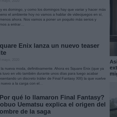
0 mayo, 2020
y es domingo, y como los domingos hay que variar y hacer más
eno el ambiente hoy no vamos a hablar de videojuegos en sí,
 menos ahora. Nos vamos a poner un poquito más serios y
mos a entrar…
quare Enix lanza un nuevo teaser
ite
0 mayo, 2020
Asi
ext
 la nueva moda, definitivamente. Ahora es Square Enix (que ya
mi
s tuvo en vilo también durante unos días para luego acabar
esentando un discreto tráiler de Final Fantasy XIII) la que vuelve
 nuevo a la carga con el…
Por qué lo llamaron Final Fantasy?
obuo Uematsu explica el origen del
ombre de la saga