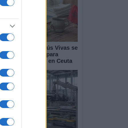
lipe VI y Juan Jesús Vivas se
únen en Marivent para
ordar la situación en Ceuta