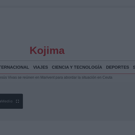
Kojima
TERNACIONAL
VIAJES
CIENCIA Y TECNOLOGÍA
DEPORTES
puesta del Gobierno ante la crisis migratoria en Ceuta
 Bogotá 2026: fecha, recorrido y actividades especiales
a Juan Jesús Vivas en Palma para analizar la situación en Ceuta
Jesús Vivas se reúnen en Marivent para abordar la situación en Ceuta
b
Media