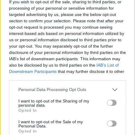
If you wish to opt-out of the sale, sharing to third parties, or
competencias en carreras STEAM
processing of your personal or sensitive information for
targeted advertising by us, please use the below opt-out
Identifica tus intereses y competencias en datos, IA,…
section to confirm your selection. Please note that after your
opt-out request is processed you may continue seeing
interest-based ads based on personal information utilized by
CIENCIA Y TECNOLOGÍA
us or personal information disclosed to third parties prior to
your opt-out. You may separately opt-out of the further
disclosure of your personal information by third parties on the
IAB’s list of downstream participants. This information may
also be disclosed by us to third parties on the
IAB’s List of
Downstream Participants
that may further disclose it to other
third parties.
Please note that this website/app uses one or more Google
Personal Data Processing Opt Outs
services and may gather and store information including but
not limited to your visit or usage behaviour. You may click to
I want to opt-out of the Sharing of my
personal data.
Protocolos de seguridad ocular y
grant or deny consent to Google and its third-party tags to
Opted In
use your data for below specified purposes in below Google
consejos para fotografiar eclipses solares
consent section.
I want to opt-out of the Sale of my
Un eclipse solar es un espectáculo natural que…
Personal Data.
Opted In