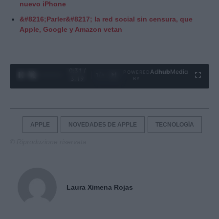
nuevo iPhone
&#8216;Parler&#8217; la red social sin censura, que
Apple, Google y Amazon vetan
0:32 /
Ad
hub
Media
POWERED
1
/
4
3:19
BY
APPLE
NOVEDADES DE APPLE
TECNOLOGÍA
© Riproduzione riservata
Laura Ximena Rojas