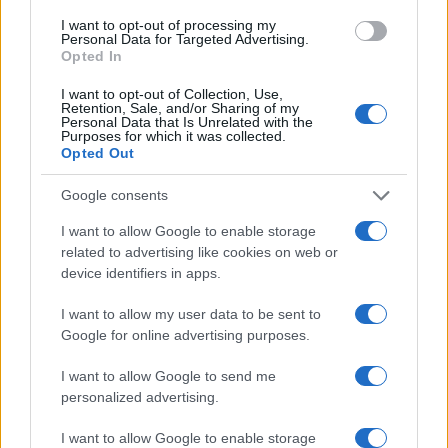
I want to opt-out of processing my
CIENCIA Y TECNOLOGÍA
Personal Data for Targeted Advertising.
Opted In
I want to opt-out of Collection, Use,
Retention, Sale, and/or Sharing of my
Personal Data that Is Unrelated with the
Purposes for which it was collected.
Opted Out
Google consents
I want to allow Google to enable storage
related to advertising like cookies on web or
Cómo elegir una carrera STEAM: perfiles
device identifiers in apps.
emergentes y competencias clave
I want to allow my user data to be sent to
Descubre cómo elegir la mejor opción en STEAM:…
Google for online advertising purposes.
I want to allow Google to send me
personalized advertising.
CIENCIA Y TECNOLOGÍA
I want to allow Google to enable storage