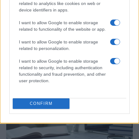
related to analytics like cookies on web or
device identifiers in apps.
I want to allow Google to enable storage
related to functionality of the website or app.
I want to allow Google to enable storage
related to personalization.
Preview: Marvel Super Hero Squad, más
I want to allow Google to enable storage
superhéroes para Nintendo Wii
related to security, including authentication
functionality and fraud prevention, and other
Los fans de Nintendo Wii y los superhéroes…
user protection.
CIENCIA Y TECNOLOGÍA
CONFIRM