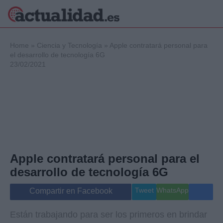
×
Home
»
Ciencia y Tecnología
»
Apple contratará personal para
el desarrollo de tecnología 6G
23/02/2021
Política
Ciencia y
Tecnología
Crónica
Deportes
Economía
Salud y Bienestar
Apple contratará personal para el
Internacional
desarrollo de tecnología 6G
Gente
Viajes
Tweet
WhatsApp
Compartir en Facebook
Musica
Están trabajando para ser los primeros en brindar