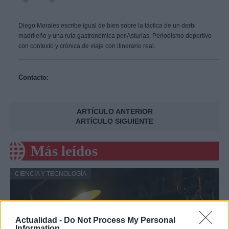
Diego Morales escribe igual de bien sobre la táctica de un derbi
madrileño y una ruta gastronómica por Asturias. Periodismo deportivo
con contexto y crónica de viaje con itinerario real.
Contacto:
ARTÍCULO ANTERIOR
ARTÍCULO SIGUIENTE
Más leídos
CIENCIA Y TECNOLOGÍA
Actualidad -
Do Not Process My Personal
Information