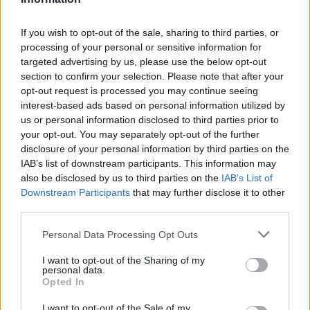
If you wish to opt-out of the sale, sharing to third parties, or
processing of your personal or sensitive information for
targeted advertising by us, please use the below opt-out
section to confirm your selection. Please note that after your
opt-out request is processed you may continue seeing
Psiquiatría forense y criminología: la
interest-based ads based on personal information utilized by
perspectiva del doctor Cabrera
us or personal information disclosed to third parties prior to
your opt-out. You may separately opt-out of the further
El doctor Cabrera, experto en psiquiatría forense, comparte…
disclosure of your personal information by third parties on the
IAB’s list of downstream participants. This information may
also be disclosed by us to third parties on the
IAB’s List of
CIENCIA Y TECNOLOGÍA
Downstream Participants
that may further disclose it to other
third parties.
Please note that this website/app uses one or more Google
Personal Data Processing Opt Outs
services and may gather and store information including but
not limited to your visit or usage behaviour. You may click to
I want to opt-out of the Sharing of my
personal data.
grant or deny consent to Google and its third-party tags to
Opted In
use your data for below specified purposes in below Google
consent section.
I want to opt-out of the Sale of my