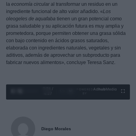
la
economía circular
al transformar un residuo en un
ingrediente funcional de alto valor añadido. «
Los
oleogeles de aquafaba
tienen un gran potencial como
grasa saludable y su aplicación futura es muy amplia y
prometedora, porque permiten obtener una grasa sólida
con bajo contenido en ácidos grasos saturados,
elaborada con ingredientes naturales, vegetales y sin
aditivos, además de aprovechar un subproducto para
fabricar nuevos alimentos», concluye Teresa Sanz.
0:27 /
Ad
hub
Media
POWERED
1
/
4
4:27
BY
Diego Morales