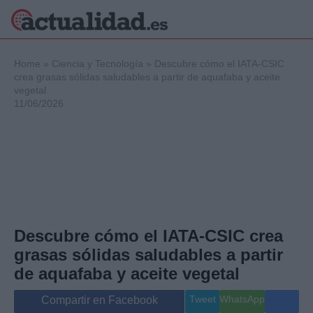
×
Home
»
Ciencia y Tecnología
»
Descubre cómo el IATA-CSIC
crea grasas sólidas saludables a partir de aquafaba y aceite
vegetal
11/06/2026
Política
Ciencia y
Tecnología
Crónica
Deportes
Economía
Salud y Bienestar
Internacional
Descubre cómo el IATA-CSIC crea
Gente
grasas sólidas saludables a partir
Viajes
de aquafaba y aceite vegetal
Musica
Tweet
WhatsApp
Compartir en Facebook