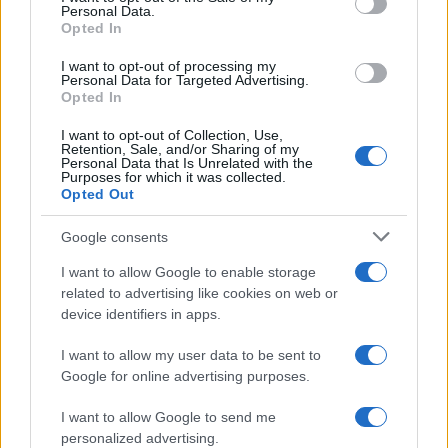
Personal Data.
Opted In
UJA obtiene cuatro ayudas del programa
I want to opt-out of processing my
Beatriz Galindo en 2026
Personal Data for Targeted Advertising.
Opted In
La Universidad de Jaén ha obtenido cuatro ayudas…
I want to opt-out of Collection, Use,
Retention, Sale, and/or Sharing of my
Personal Data that Is Unrelated with the
CIENCIA Y TECNOLOGÍA
Purposes for which it was collected.
Opted Out
Google consents
I want to allow Google to enable storage
related to advertising like cookies on web or
device identifiers in apps.
I want to allow my user data to be sent to
Google for online advertising purposes.
Guía para definir intereses y
I want to allow Google to send me
personalized advertising.
competencias en carreras STEAM