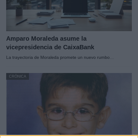
Amparo Moraleda asume la
vicepresidencia de CaixaBank
La trayectoria de Moraleda promete un nuevo rumbo…
CRÓNICA