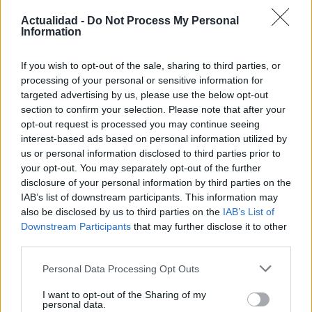
Actualidad -
Do Not Process My Personal
Nuevo giro en el caso Yéremi Vargas:
Information
desvelan el informe forense
If you wish to opt-out of the sale, sharing to third parties, or
El ‘caso Yéremi Vargas’, el niño desaparecido en 2007…
processing of your personal or sensitive information for
targeted advertising by us, please use the below opt-out
section to confirm your selection. Please note that after your
CRÓNICA
opt-out request is processed you may continue seeing
interest-based ads based on personal information utilized by
us or personal information disclosed to third parties prior to
your opt-out. You may separately opt-out of the further
disclosure of your personal information by third parties on the
IAB’s list of downstream participants. This information may
also be disclosed by us to third parties on the
IAB’s List of
Downstream Participants
that may further disclose it to other
third parties.
Please note that this website/app uses one or more Google
Personal Data Processing Opt Outs
services and may gather and store information including but
Curso de verano de la Universidad de La
not limited to your visit or usage behaviour. You may click to
I want to opt-out of the Sharing of my
Rioja finaliza con celebración
personal data.
grant or deny consent to Google and its third-party tags to