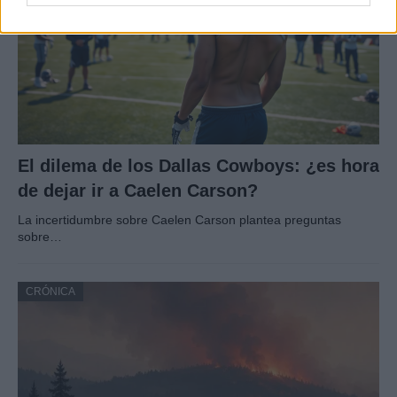
El dilema de los Dallas Cowboys: ¿es hora
de dejar ir a Caelen Carson?
La incertidumbre sobre Caelen Carson plantea preguntas
sobre…
CRÓNICA