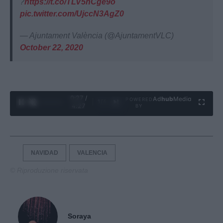
?
https://t.co/TLV5hCge9o
pic.twitter.com/UjccN3AgZ0
— Ajuntament València (@AjuntamentVLC)
October 22, 2020
0:28 /
Ad
hub
Media
POWERED
1
/
4
4:27
BY
NAVIDAD
VALENCIA
© Riproduzione riservata
Soraya