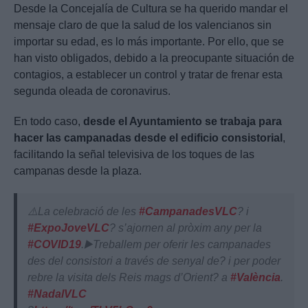
Desde la Concejalía de Cultura se ha querido mandar el
mensaje claro de que la salud de los valencianos sin
importar su edad, es lo más importante. Por ello, que se
han visto obligados, debido a la preocupante situación de
contagios, a establecer un control y tratar de frenar esta
segunda oleada de coronavirus.
En todo caso,
desde el Ayuntamiento se trabaja para
hacer las campanadas desde el edificio consistorial
,
facilitando la señal televisiva de los toques de las
campanas desde la plaza.
⚠️La celebració de les
#CampanadesVLC
? i
#ExpoJoveVLC
? s’ajornen al pròxim any per la
#COVID19
.▶️Treballem per oferir les campanades
des del consistori a través de senyal de? i per poder
rebre la visita dels Reis mags d’Orient? a
#València
.
#NadalVLC