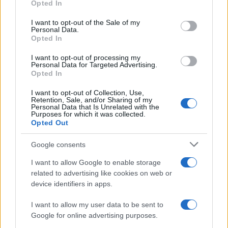
Opted In
gastronómica
use your data for below specified purposes in below Google
consent section.
I want to opt-out of the Sale of my
La Universidad de La Rioja despidió a 60…
Personal Data.
Opted In
CRÓNICA
I want to opt-out of processing my
Personal Data for Targeted Advertising.
Opted In
I want to opt-out of Collection, Use,
Retention, Sale, and/or Sharing of my
Personal Data that Is Unrelated with the
Purposes for which it was collected.
Opted Out
Google consents
I want to allow Google to enable storage
related to advertising like cookies on web or
Tragedia en Santa Susanna: un bombero
device identifiers in apps.
fallece durante un incendio en un hotel
I want to allow my user data to be sent to
Un bombero de la Generalitat pierde la vida…
Google for online advertising purposes.