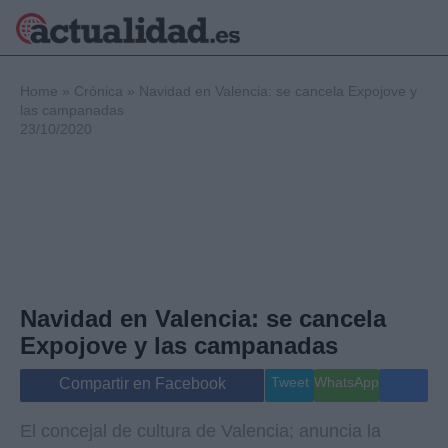
×
Home
»
Crónica
»
Navidad en Valencia: se cancela Expojove y
las campanadas
23/10/2020
Política
Ciencia y
Tecnología
Crónica
Deportes
Economía
Salud y Bienestar
Navidad en Valencia: se cancela
Internacional
Expojove y las campanadas
Gente
Viajes
Tweet
WhatsApp
Compartir en Facebook
Musica
El concejal de cultura de Valencia; anuncia la