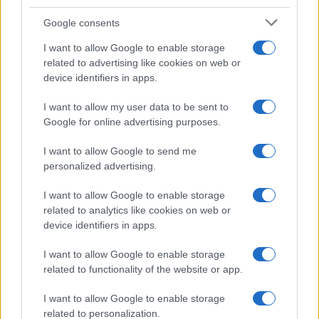
Nuevo giro en el caso Yéremi Vargas:
Google consents
desvelan el informe forense
I want to allow Google to enable storage
El ‘caso Yéremi Vargas’, el niño desaparecido en 2007…
related to advertising like cookies on web or
device identifiers in apps.
CRÓNICA
I want to allow my user data to be sent to
Google for online advertising purposes.
I want to allow Google to send me
personalized advertising.
I want to allow Google to enable storage
related to analytics like cookies on web or
device identifiers in apps.
I want to allow Google to enable storage
Curso de verano de la Universidad de La
related to functionality of the website or app.
Rioja finaliza con celebración
I want to allow Google to enable storage
gastronómica
related to personalization.