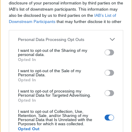
disclosure of your personal information by third parties on the
IAB’s list of downstream participants. This information may
also be disclosed by us to third parties on the
IAB’s List of
Downstream Participants
that may further disclose it to other
Amparo Moraleda asume la
third parties.
vicepresidencia de CaixaBank
Please note that this website/app uses one or more Google
Personal Data Processing Opt Outs
services and may gather and store information including but
La trayectoria de Moraleda promete un nuevo rumbo…
not limited to your visit or usage behaviour. You may click to
I want to opt-out of the Sharing of my
personal data.
grant or deny consent to Google and its third-party tags to
Opted In
use your data for below specified purposes in below Google
CRÓNICA
consent section.
I want to opt-out of the Sale of my
Personal Data.
Opted In
I want to opt-out of processing my
Personal Data for Targeted Advertising.
Opted In
I want to opt-out of Collection, Use,
Retention, Sale, and/or Sharing of my
Personal Data that Is Unrelated with the
Purposes for which it was collected.
Opted Out