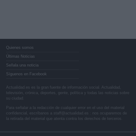
Quienes somos
Últimas Noticias
Señala una noticia
Síguenos en Facebook
Actualidad.es es la gran fuente de información social. Actualidad,
televisión, crónica, deportes, gente, política y todas las noticias sobre
su ciudad.
Para señalar a la redacción de cualquier error en el uso del material
confidencial, escríbanos a
staff@actualidad.es
: nos ocuparemos de
la retirada del material que atenta contra los derechos de terceros.