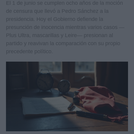
El 1 de junio se cumplen ocho años de la moción
de censura que llevó a Pedro Sánchez a la
presidencia. Hoy el Gobierno defiende la
presunción de inocencia mientras varios casos —
Plus Ultra, mascarillas y Leire— presionan al
partido y reavivan la comparación con su propio
precedente político.