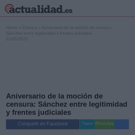
×
Home
»
Crónica
»
Aniversario de la moción de censura:
Sánchez entre legitimidad y frentes judiciales
31/05/2026
Política
Ciencia y
Tecnología
Crónica
Deportes
Economía
Salud y Bienestar
Aniversario de la moción de
Internacional
censura: Sánchez entre legitimidad
Gente
Viajes
y frentes judiciales
Musica
Tweet
WhatsApp
Compartir en Facebook