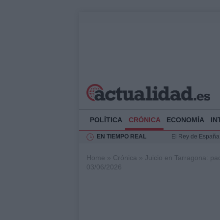
POLÍTICA
CRÓNICA
ECONOMÍA
IN
EN TIEMPO REAL
El Rey de España r
Felipe VI y Juan 
Home
»
Crónica
»
Juicio en Tarragona: pa
Análisis de la res
03/06/2026
Guía técnica para 