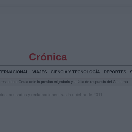
Crónica
TERNACIONAL
VIAJES
CIENCIA Y TECNOLOGÍA
DEPORTES
espalda a Ceuta ante la presión migratoria y la falta de respuesta del Gobierno
Jesús Vivas se reúnen en Marivent para abordar la situación en Ceuta
ctos, acusados y reclamaciones tras la quiebra de 2011
puesta del Gobierno ante la crisis migratoria en Ceuta
planificar, reportear y construir una crónica con escenas y voces