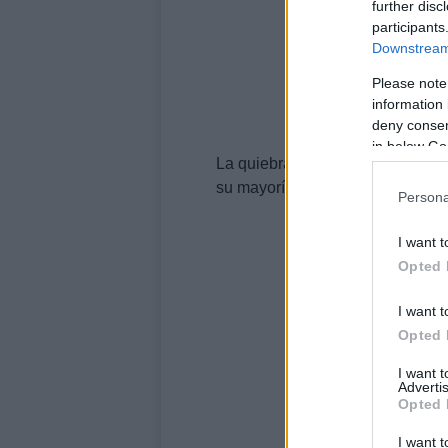
further disc
participants
Downstream 
Please note
information 
deny consent
in below Go
La quiebra dejó 408
acreedores
su mayoría familias y personas 
Persona
I want t
Opted 
I want t
Opted 
I want 
Advertis
Opted 
I want t