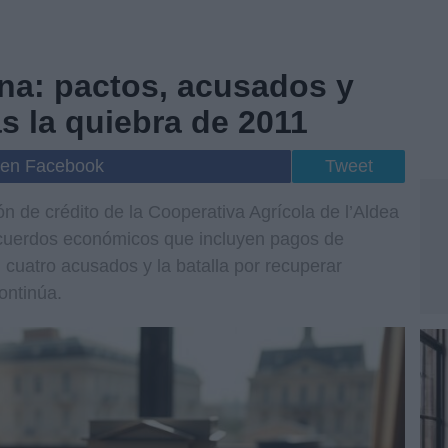
ona: pactos, acusados y
s la quiebra de 2011
 en Facebook
Tweet
ión de crédito de la Cooperativa Agrícola de l’Aldea
cuerdos económicos que incluyen pagos de
cuatro acusados y la batalla por recuperar
ontinúa.