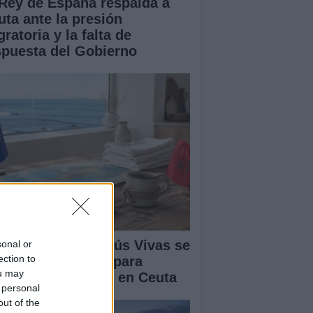
 Rey de España respalda a
uta ante la presión
ratoria y la falta de
spuesta del Gobierno
lipe VI y Juan Jesús Vivas se
sonal or
ection to
únen en Marivent para
ou may
ordar la situación en Ceuta
 personal
out of the