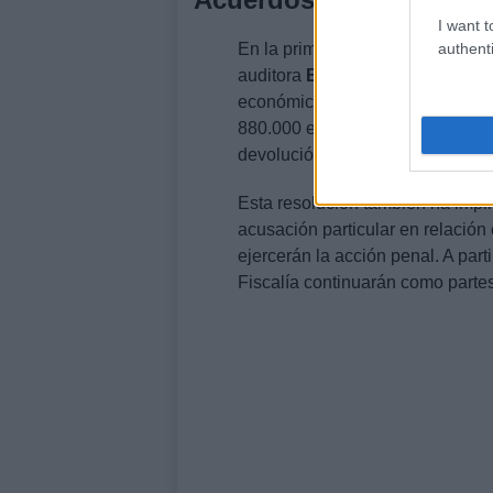
I want t
authenti
En la primera sesión se dio a co
auditora
BDO
—junto a Juan Car
económica a cambio de ser
absu
880.000 euros, una cifra destinad
devolución de parte de los fond
Esta resolución también ha impli
acusación particular en relación
ejercerán la acción penal. A part
Fiscalía continuarán como partes