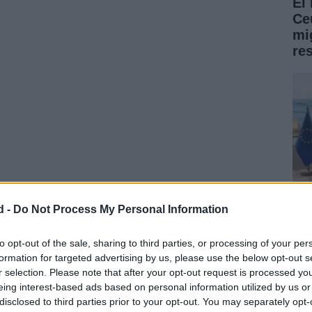
El
Ce
mig
re
d -
Do Not Process My Personal Information
 fisonomía del caso y ha reducido el número de
Fe
to opt-out of the sale, sharing to third parties, or processing of your per
ntarán a juicio.
formation for targeted advertising by us, please use the below opt-out s
re
r selection. Please note that after your opt-out request is processed y
ab
eing interest-based ads based on personal information utilized by us or
disclosed to third parties prior to your opt-out. You may separately opt-