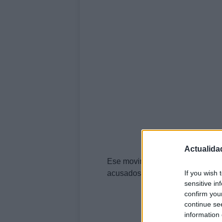
Actualida
Ese movimiento ha modificado la
If you wish 
acusados que finalmente se enfre
sensitive in
confirm you
continue se
information 