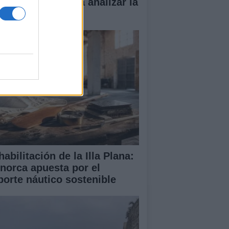
vas en Palma para analizar la
tuación en Ceuta
abilitación de la Illa Plana:
norca apuesta por el
porte náutico sostenible