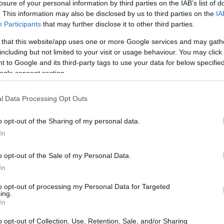
losure of your personal information by third parties on the IAB’s list of
. This information may also be disclosed by us to third parties on the
IA
Participants
that may further disclose it to other third parties.
 that this website/app uses one or more Google services and may gath
including but not limited to your visit or usage behaviour. You may click 
 to Google and its third-party tags to use your data for below specifi
ogle consent section.
con depósitos por valor de 4,6 millones de euros, en
mayores.
l Data Processing Opt Outs
An
o opt-out of the Sharing of my personal data.
Go
In
mi
o opt-out of the Sale of my Personal Data.
In
to opt-out of processing my Personal Data for Targeted
ing.
In
o opt-out of Collection, Use, Retention, Sale, and/or Sharing