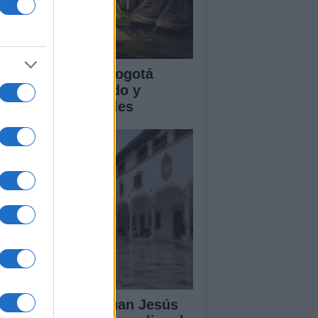
clovía Nocturna Bogotá
26: fecha, recorrido y
tividades especiales
lipe VI recibe a Juan Jesús