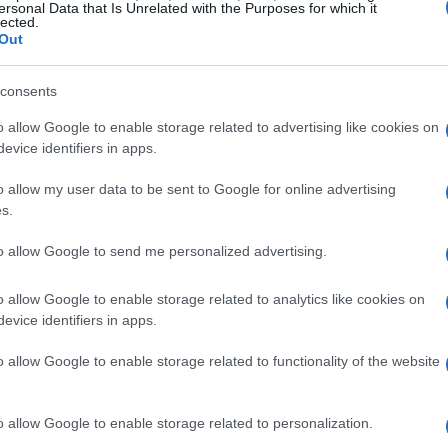
ersonal Data that Is Unrelated with the Purposes for which it
lected.
Out
consents
Ci
20
o allow Google to enable storage related to advertising like cookies on
ac
evice identifiers in apps.
o allow my user data to be sent to Google for online advertising
s.
to allow Google to send me personalized advertising.
o allow Google to enable storage related to analytics like cookies on
evice identifiers in apps.
 la vista oral se organiza ahora con menos perillas por
o allow Google to enable storage related to functionality of the website
los pagos acordados faciliten la recuperación parcial
o allow Google to enable storage related to personalization.
Fe
a dinámica del procedimiento