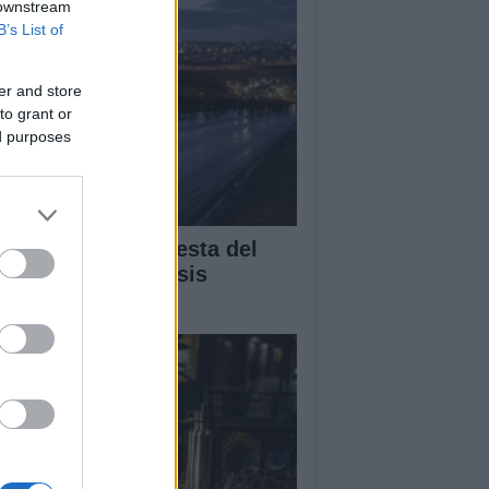
 downstream
B’s List of
er and store
to grant or
ed purposes
álisis de la respuesta del
bierno ante la crisis
gratoria en Ceuta