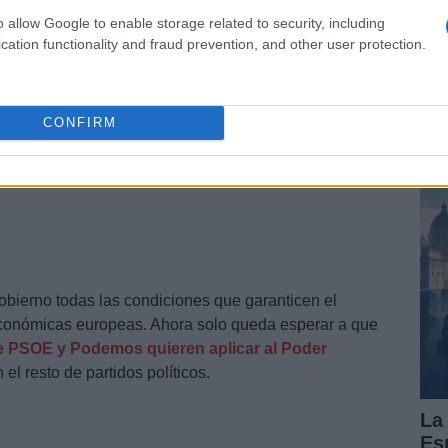
Vi
o allow Google to enable storage related to security, including
pu
cation functionality and fraud prevention, and other user protection.
su
de
de
de
CONFIRM
Es
bierno todas las condiciones que garanticen el
económicas europeas. Ahora solo queda esperar a que
 PSOE y Podemos quieren aplicar al Poder
l resto de partidos políticos.
La
Es