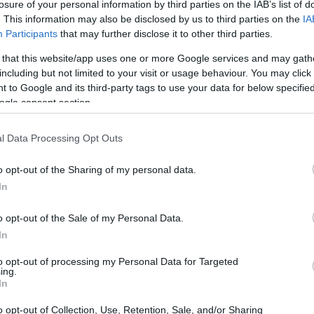
losure of your personal information by third parties on the IAB’s list of
. This information may also be disclosed by us to third parties on the
IA
Participants
that may further disclose it to other third parties.
 that this website/app uses one or more Google services and may gath
including but not limited to your visit or usage behaviour. You may click 
 to Google and its third-party tags to use your data for below specifi
ogle consent section.
l Data Processing Opt Outs
La
Es
o opt-out of the Sharing of my personal data.
po
In
UE
do de derecho a un derecho al Estado para acabar
o opt-out of the Sale of my Personal Data.
ndultos, modificar a la carta la sedición, y permite
In
 política penitenciaria y legislativa del Estado.
om/MhhtH4LzVt
to opt-out of processing my Personal Data for Targeted
ing.
In
ablocasado_)
December 16, 2020
o opt-out of Collection, Use, Retention, Sale, and/or Sharing