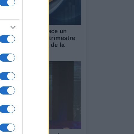
 PIB de España crece un
7% en el segundo trimestre
 2026, por encima de la
dia de la UE