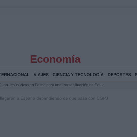
Economía
TERNACIONAL
VIAJES
CIENCIA Y TECNOLOGÍA
DEPORTES
a Juan Jesús Vivas en Palma para analizar la situación en Ceuta
la Illa Plana: Menorca apuesta por el deporte náutico sostenible
 llegarán a España dependiendo de que pase con CGPJ
 y humanitario en Ceuta tras la llegada masiva de migrantes
o de Chamberí por 6,3 millones: detalles y controversias
 Bogotá 2026: fecha, recorrido y actividades especiales