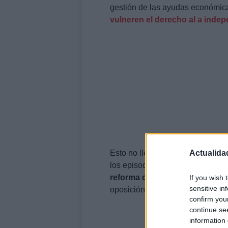
gestión de las ayudas económic
vulneren el derecho al a indep
Actualida
Esto no llega en el mejor mome
los episodios más polémicos en
reforma del poder judicial que 
If you wish 
sensitive in
oposición, están dando lugar a m
confirm you
continue se
information 