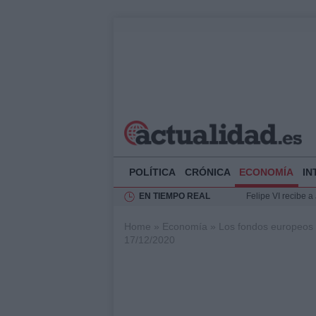
POLÍTICA
CRÓNICA
ECONOMÍA
IN
EN TIEMPO REAL
Felipe VI recibe 
Rehabilitación de 
Home
»
Economía
»
Los fondos europeos
Impacto económico
17/12/2020
La compra del átic
Ciclovía Nocturna