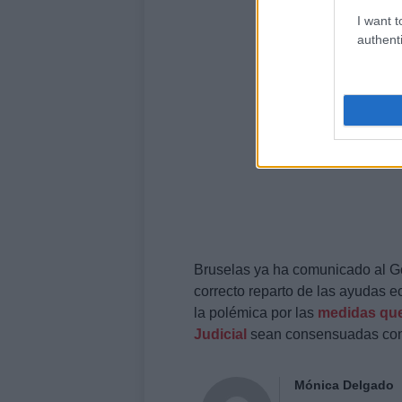
I want t
authenti
Bruselas ya ha comunicado al Go
correcto reparto de las ayudas 
la polémica por las
medidas que
Judicial
sean consensuadas con e
Mónica Delgado