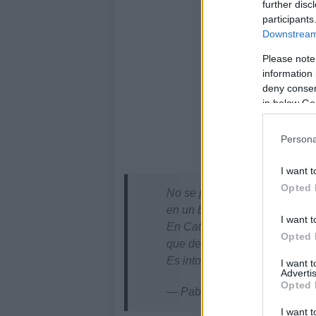
further disc
participants
Downstream 
Please note
information 
deny consent
in below Go
Persona
I want t
Opted 
No se puede pasar de un Esta
en un Estado sin derecho.
I want t
En Cataluña Sánchez negocia i
Opted 
que desde la cárcel se dicte la
Es intolerable
pic.twitter.c
I want 
Advertis
Opted 
— Pablo Casado Blanco (@p
I want t