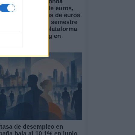
doser cierra una ronda
ente de 1 millón de euros,
pera los 5 millones de euros
 ARR en el primer semestre
 2026 y lanza su plataforma
 Creator Marketing en
paña
 tasa de desempleo en
paña baja al 10.1% en junio