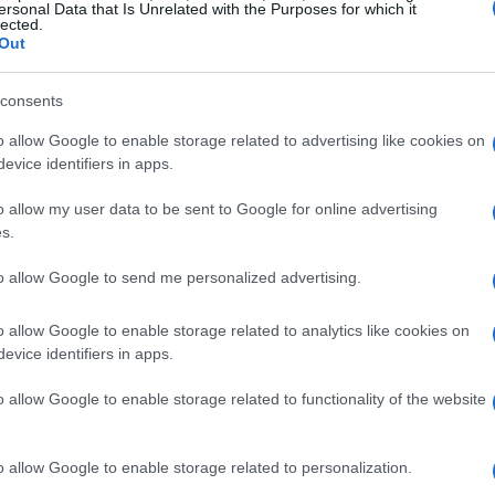
ersonal Data that Is Unrelated with the Purposes for which it
lected.
Out
opeo ha advertido a España que si se producen
consents
upción e incumplimiento continuo de la
El
al
en nuestro país, los fondos europeos podrían no
0.
o allow Google to enable storage related to advertising like cookies on
posible situación poco legal de las funciones de los
de
evice identifiers in apps.
ia que se les está otorgando en España.
me
o allow my user data to be sent to Google for online advertising
as antes citados, la propia Unión europea podría
s.
s pagos de los fondos europeos que se entregaran a
to allow Google to send me personalized advertising.
onada por la UE
o allow Google to enable storage related to analytics like cookies on
evice identifiers in apps.
CGPJ en España en el caso de los Fondos Europeos.
o allow Google to enable storage related to functionality of the website
as malas decisiones del gobierno español a la hora
tivas para los ciudadanos. Los propios españoles
avés de una web de la comisión europea.
o allow Google to enable storage related to personalization.