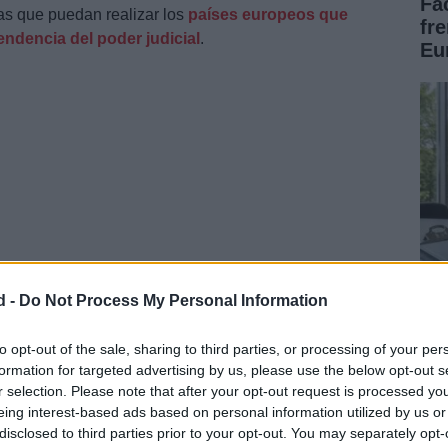
Fa
as que puedan realizar los
países europeos que
fr
endencia del poder judicial
.
Eu
d -
Do Not Process My Personal Information
nto para España. Ya que nos encontramos en uno de
 este Gobierno de coalición de PSOE y Podemos. La
Có
po
quiere realizar el Gobierno
y que no convencen a la
to opt-out of the sale, sharing to third parties, or processing of your per
formation for targeted advertising by us, please use the below opt-out s
tr
uchos altercados políticos.
r selection. Please note that after your opt-out request is processed y
eing interest-based ads based on personal information utilized by us or
disclosed to third parties prior to your opt-out. You may separately opt-