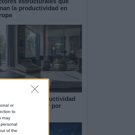
ctores estructurales que
enan la productividad en
ropa
mo medir la productividad
r hora trabajada y por
sonal or
ection to
abajador
ou may
 personal
out of the