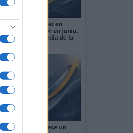
 tasa de desempleo en
paña baja al 10,1% en junio,
r encima de la media de la
 PIB de España crece un