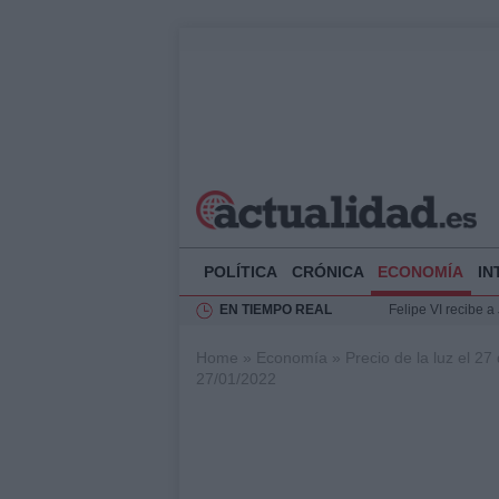
POLÍTICA
CRÓNICA
ECONOMÍA
IN
EN TIEMPO REAL
Felipe VI recibe 
Rehabilitación de 
Home
»
Economía
»
Precio de la luz el 2
Impacto económico
27/01/2022
Ciclovía Nocturna