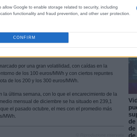
0.
o allow Google to enable storage related to security, including
de
cation functionality and fraud prevention, and other user protection.
me
 meses en el mercado eléctrico se explica,
ecios del gas en los mercados y de los derechos de
CONFIRM
CO2), en máximos históricos en este año.
rcado por una gran volatilidad, con caídas en la
entorno de los 100 euros/MWh y con ciertos repuntes
ota de los 200 y los 300 euros/MWh.
n la última semana, con lo que el encarecimiento de la
Vi
 medio mensual de diciembre se ha situado en 239,1
pu
s que el pasado octubre, el mes con el promedio más
su
os/MWh.
de
de
de
© Riproduzione riservata