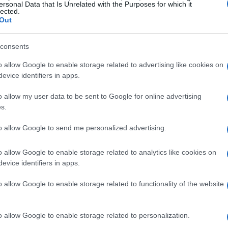
recio del ‘pool’ para este jueves será un 289% más
ersonal Data that Is Unrelated with the Purposes for which it
lected.
27 de enero de 2021, de 59,77 euros/MWh.
Out
electricidad
La
consents
Es
n directamente en la tarifa regulada –el denominado
po
o allow Google to enable storage related to advertising like cookies on
casi 11 millones de consumidores en el país, y sirven
UE
evice identifiers in apps.
illones que tienen contratado su suministro en el
o allow my user data to be sent to Google for online advertising
s.
to allow Google to send me personalized advertising.
o allow Google to enable storage related to analytics like cookies on
evice identifiers in apps.
o allow Google to enable storage related to functionality of the website
o allow Google to enable storage related to personalization.
El