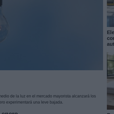
El
co
au
medio de la luz en el mercado mayorista alcanzará los
ero experimentará una leve bajada.
e enero