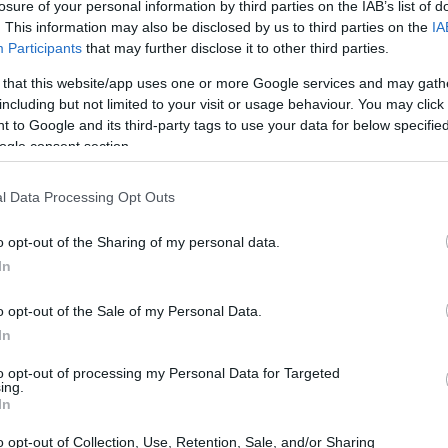
losure of your personal information by third parties on the IAB’s list of
. This information may also be disclosed by us to third parties on the
IA
Participants
that may further disclose it to other third parties.
 that this website/app uses one or more Google services and may gath
including but not limited to your visit or usage behaviour. You may click 
 to Google and its third-party tags to use your data for below specifi
ogle consent section.
l Data Processing Opt Outs
Có
po
o opt-out of the Sharing of my personal data.
tr
In
rata
o opt-out of the Sale of my Personal Data.
In
áximo de la luz para este 27 de enero se dará entre las
to opt-out of processing my Personal Data for Targeted
, con 249,01 euros/MWh
, mientras que el mínimo, de
ing.
In
 entre las 23.00 horas y las 24.00
horas.
o opt-out of Collection, Use, Retention, Sale, and/or Sharing