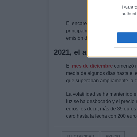
I want t
authenti
El encarecimiento en los últimos
principalmente, por los altos pr
emisión de dióxido de carbono (
2021, el año más caro
El
mes de diciembre
comenzó ma
media de algunos días hasta el 
que superaban ampliamente la c
La volatilidad se ha mantenido e
luz se ha desbocado y el precio
euros, es decir, más de 39 euro
caro hasta la fecha con 200 eur
ELECTRICIDAD
PRECIO