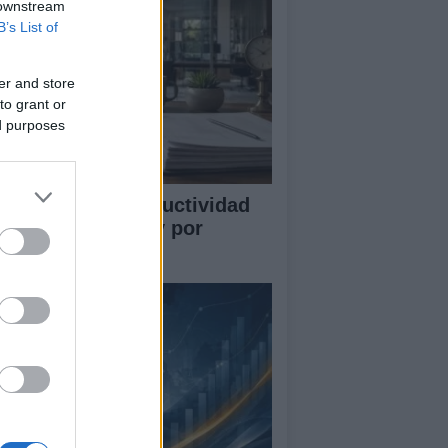
 downstream
B’s List of
er and store
to grant or
ed purposes
mo medir la productividad
r hora trabajada y por
abajador