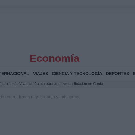
Economía
TERNACIONAL
VIAJES
CIENCIA Y TECNOLOGÍA
DEPORTES
a Juan Jesús Vivas en Palma para analizar la situación en Ceuta
la Illa Plana: Menorca apuesta por el deporte náutico sostenible
7 de enero: horas más baratas y más caras
 y humanitario en Ceuta tras la llegada masiva de migrantes
 Bogotá 2026: fecha, recorrido y actividades especiales