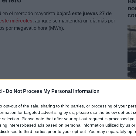
Ba
no
ad en el mercado mayorista
bajará este jueves 27 de
co
este miércoles
, aunque se mantendrá un día más por
ros por megavatio hora (MWh).
d -
Do Not Process My Personal Information
Fa
fr
to opt-out of the sale, sharing to third parties, or processing of your per
 situará este jueves en los
232,50 euros/MWh
, lo que
formation for targeted advertising by us, please use the below opt-out s
Eu
respecto a los 236,77 euros/MWh de este miércoles,
r selection. Please note that after your opt-out request is processed y
perador del Mercado Ibérico de Energía (OMIE)
eing interest-based ads based on personal information utilized by us or
disclosed to third parties prior to your opt-out. You may separately opt-