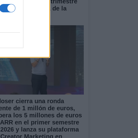
7% en el segundo trimestre
 2026, por encima de la
dia de la UE
doser cierra una ronda
ente de 1 millón de euros,
pera los 5 millones de euros
 ARR en el primer semestre
 2026 y lanza su plataforma
 Creator Marketing en