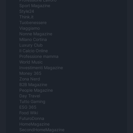
Sport Magazine
Style24
Think.it
Tuobenessere
Viaggiamo
Nonne Magazine
Milano Cortina
Luxury Club
Il Calcio Online
Professione mamma
World Music
Investimenti Magazine
Money 365
Zona Nerd
B2B Magazine
People Magazine
Day Travel
Tutto Gaming
ESG 365
Food Wiki
FuturoDonna
HomeMagazine
SecondHomeMagazine