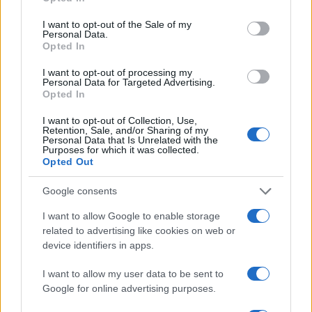
Cómo medir la productividad por hora
use your data for below specified purposes in below Google
consent section.
trabajada y por trabajador
I want to opt-out of the Sale of my
Personal Data.
Opted In
Explora la productividad desde diferentes ángulos y su…
I want to opt-out of processing my
Personal Data for Targeted Advertising.
ECONOMÍA
Opted In
I want to opt-out of Collection, Use,
Retention, Sale, and/or Sharing of my
Personal Data that Is Unrelated with the
Purposes for which it was collected.
Opted Out
Google consents
I want to allow Google to enable storage
related to advertising like cookies on web or
device identifiers in apps.
La tasa de desempleo en España baja al
I want to allow my user data to be sent to
10,1% en junio, por encima de la media de
Google for online advertising purposes.
la UE