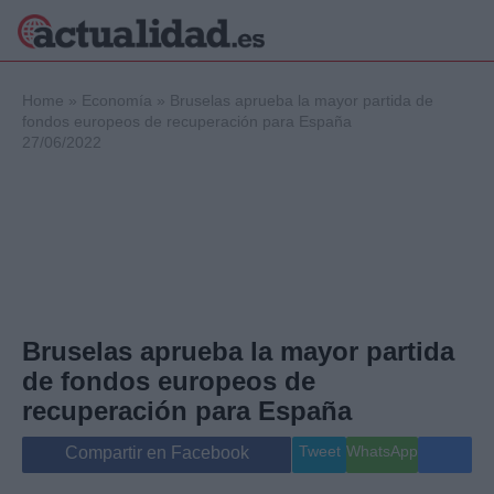
×
Home
»
Economía
»
Bruselas aprueba la mayor partida de
fondos europeos de recuperación para España
27/06/2022
Política
Ciencia y
Tecnología
Crónica
Deportes
Economía
Salud y Bienestar
Bruselas aprueba la mayor partida
Internacional
de fondos europeos de
Gente
Viajes
recuperación para España
Musica
Tweet
WhatsApp
Compartir en Facebook