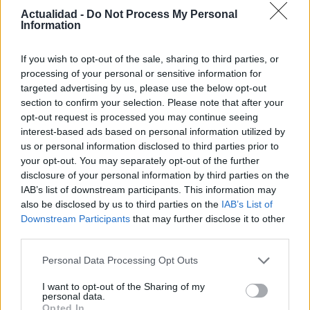
Actualidad -
Do Not Process My Personal
Information
Paros de Groundforce afectan vuelos y
If you wish to opt-out of the sale, sharing to third parties, or
equipajes en Madrid, Barcelona y otros
processing of your personal or sensitive information for
aeropuertos
targeted advertising by us, please use the below opt-out
section to confirm your selection. Please note that after your
Huelga de Groundforce en 12 aeropuertos; conoce quiénes…
opt-out request is processed you may continue seeing
interest-based ads based on personal information utilized by
us or personal information disclosed to third parties prior to
ECONOMÍA
your opt-out. You may separately opt-out of the further
disclosure of your personal information by third parties on the
IAB’s list of downstream participants. This information may
also be disclosed by us to third parties on the
IAB’s List of
Downstream Participants
that may further disclose it to other
third parties.
Please note that this website/app uses one or more Google
Personal Data Processing Opt Outs
services and may gather and store information including but
not limited to your visit or usage behaviour. You may click to
I want to opt-out of the Sharing of my
personal data.
grant or deny consent to Google and its third-party tags to
Opted In