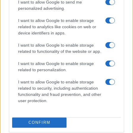
I want to allow Google to send me
España registra una tasa de desempleo del 10,1%…
personalized advertising.
I want to allow Google to enable storage
ECONOMÍA
related to analytics like cookies on web or
device identifiers in apps.
I want to allow Google to enable storage
related to functionality of the website or app.
I want to allow Google to enable storage
related to personalization.
I want to allow Google to enable storage
related to security, including authentication
Barreras no arancelarias: normas
functionality and fraud prevention, and other
user protection.
técnicas, subsidios y compras públicas
El proteccionismo no siempre se manifiesta a través…
CONFIRM
ECONOMÍA