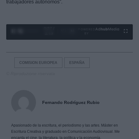
trabajadores autónomos”.
0:29 /
Ad
hub
Media
POWERED
1
/
4
3:19
BY
COMISION EUROPEA
ESPAÑA
© Riproduzione riservata
Fernando Rodríguez Rubio
Apasionado de la escritura, el periodismo y las artes. Máster en
Escritura Creativa y graduado en Comunicación Audiovisual. Me
encanta el cine, la literatura, la política y la economía.