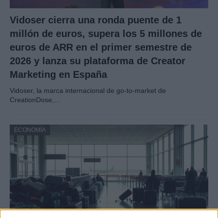
Vidoser cierra una ronda puente de 1
millón de euros, supera los 5 millones de
euros de ARR en el primer semestre de
2026 y lanza su plataforma de Creator
Marketing en España
Vidoser, la marca internacional de go-to-market de
CreationDose,…
ECONOMÍA