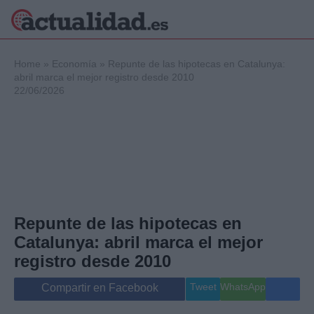
×
Home
»
Economía
»
Repunte de las hipotecas en Catalunya:
abril marca el mejor registro desde 2010
22/06/2026
Política
Ciencia y
Tecnología
Crónica
Deportes
Economía
Salud y Bienestar
Repunte de las hipotecas en
Internacional
Catalunya: abril marca el mejor
Gente
Viajes
registro desde 2010
Musica
Tweet
WhatsApp
Compartir en Facebook