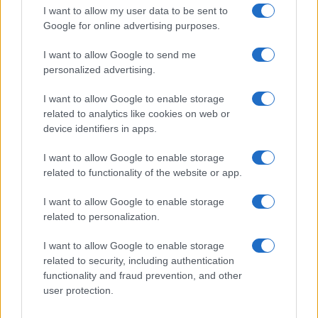
I want to allow my user data to be sent to
Google for online advertising purposes.
El PIB de España crece un 0.7% en el
I want to allow Google to send me
segundo trimestre de 2026, por encima de
personalized advertising.
la media de la UE
I want to allow Google to enable storage
El PIB de España registra un crecimiento del…
related to analytics like cookies on web or
device identifiers in apps.
ECONOMÍA
I want to allow Google to enable storage
related to functionality of the website or app.
I want to allow Google to enable storage
related to personalization.
I want to allow Google to enable storage
related to security, including authentication
functionality and fraud prevention, and other
user protection.