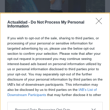
Actualidad -
Do Not Process My Personal
Information
Vidoser cierra una ronda puente de 1
If you wish to opt-out of the sale, sharing to third parties, or
millón de euros, supera los 5 millones de
processing of your personal or sensitive information for
euros de ARR en el primer semestre de
targeted advertising by us, please use the below opt-out
2026 y lanza su plataforma de Creator
section to confirm your selection. Please note that after your
opt-out request is processed you may continue seeing
Marketing en España
interest-based ads based on personal information utilized by
Vidoser, la marca internacional de go-to-market de
us or personal information disclosed to third parties prior to
CreationDose,…
your opt-out. You may separately opt-out of the further
disclosure of your personal information by third parties on the
IAB’s list of downstream participants. This information may
ECONOMÍA
also be disclosed by us to third parties on the
IAB’s List of
Downstream Participants
that may further disclose it to other
third parties.
Please note that this website/app uses one or more Google
Personal Data Processing Opt Outs