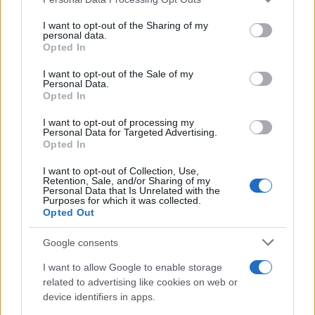
services and may gather and store information including but
not limited to your visit or usage behaviour. You may click to
I want to opt-out of the Sharing of my
personal data.
grant or deny consent to Google and its third-party tags to
Opted In
use your data for below specified purposes in below Google
consent section.
I want to opt-out of the Sale of my
Personal Data.
Opted In
Cómo medir la productividad por hora
I want to opt-out of processing my
trabajada y por trabajador
Personal Data for Targeted Advertising.
Opted In
Explora la productividad desde diferentes ángulos y su…
I want to opt-out of Collection, Use,
Retention, Sale, and/or Sharing of my
Personal Data that Is Unrelated with the
ECONOMÍA
Purposes for which it was collected.
Opted Out
Google consents
I want to allow Google to enable storage
related to advertising like cookies on web or
device identifiers in apps.