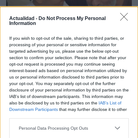
Actualidad -
Do Not Process My Personal
Information
If you wish to opt-out of the sale, sharing to third parties, or
Hijo de Javier Gutiérrez: un campeón con
processing of your personal or sensitive information for
capacidades especiales
targeted advertising by us, please use the below opt-out
section to confirm your selection. Please note that after your
El hijo del actor Javier Gutiérrez, es Mateo,…
opt-out request is processed you may continue seeing
interest-based ads based on personal information utilized by
us or personal information disclosed to third parties prior to
GENTE
your opt-out. You may separately opt-out of the further
disclosure of your personal information by third parties on the
IAB’s list of downstream participants. This information may
also be disclosed by us to third parties on the
IAB’s List of
Downstream Participants
that may further disclose it to other
third parties.
Please note that this website/app uses one or more Google
Personal Data Processing Opt Outs
services and may gather and store information including but