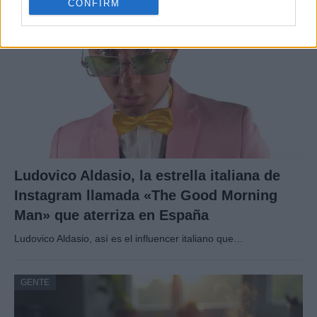
CONFIRM
GENTE
Ludovico Aldasio, la estrella italiana de
Instagram llamada «The Good Morning
Man» que aterriza en España
Ludovico Aldasio, así es el influencer italiano que…
GENTE