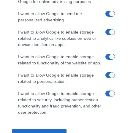
Google for online advertising purposes.
Bárbara Rey ha asegurado a Isabel Rábago, que…
I want to allow Google to send me
personalized advertising.
GENTE
I want to allow Google to enable storage
related to analytics like cookies on web or
device identifiers in apps.
I want to allow Google to enable storage
related to functionality of the website or app.
I want to allow Google to enable storage
related to personalization.
I want to allow Google to enable storage
Risto Mejide, pillado con su nueva novia:
related to security, including authentication
“Ya no se esconden”
functionality and fraud prevention, and other
user protection.
Han pillado al presentador Risto Mejide y a…