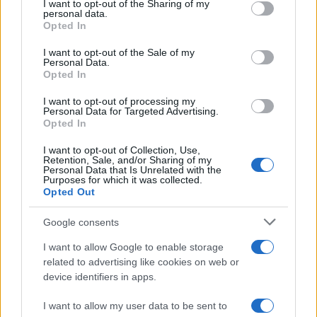
not limited to your visit or usage behaviour. You may click to
I want to opt-out of the Sharing of my
personal data.
grant or deny consent to Google and its third-party tags to
Opted In
¿Quién es Chad Boyce?: cómo murió
use your data for below specified purposes in below Google
consent section.
durante la serie Los 100
I want to opt-out of the Sale of my
Personal Data.
Opted In
La biografía de Chad Boyce que había muerto…
I want to opt-out of processing my
Personal Data for Targeted Advertising.
GENTE
Opted In
I want to opt-out of Collection, Use,
Retention, Sale, and/or Sharing of my
Personal Data that Is Unrelated with the
Purposes for which it was collected.
Opted Out
Google consents
I want to allow Google to enable storage
related to advertising like cookies on web or
device identifiers in apps.
Bárbara Rey sobre su asistencia al
I want to allow my user data to be sent to
Senado: «Voy a ir»