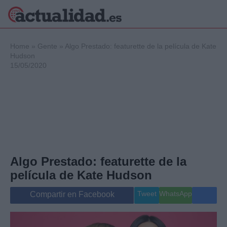
×
Home
»
Gente
»
Algo Prestado: featurette de la película de Kate
Hudson
15/05/2020
Política
Ciencia y
Tecnología
Crónica
Deportes
Economía
Salud y Bienestar
Algo Prestado: featurette de la
Internacional
película de Kate Hudson
Gente
Viajes
Tweet
WhatsApp
Compartir en Facebook
Musica