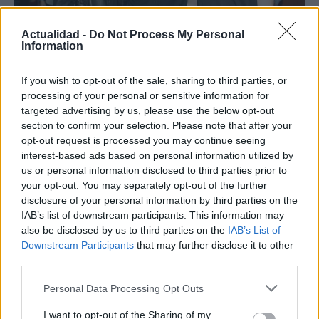
Actualidad -
Do Not Process My Personal
Information
¿Quién es Chad Boyce?: cómo murió
If you wish to opt-out of the sale, sharing to third parties, or
processing of your personal or sensitive information for
durante la serie Los 100
targeted advertising by us, please use the below opt-out
La biografía de Chad Boyce que había muerto…
section to confirm your selection. Please note that after your
opt-out request is processed you may continue seeing
interest-based ads based on personal information utilized by
GENTE
us or personal information disclosed to third parties prior to
your opt-out. You may separately opt-out of the further
disclosure of your personal information by third parties on the
IAB’s list of downstream participants. This information may
also be disclosed by us to third parties on the
IAB’s List of
Downstream Participants
that may further disclose it to other
third parties.
Please note that this website/app uses one or more Google
Personal Data Processing Opt Outs
services and may gather and store information including but
not limited to your visit or usage behaviour. You may click to
I want to opt-out of the Sharing of my