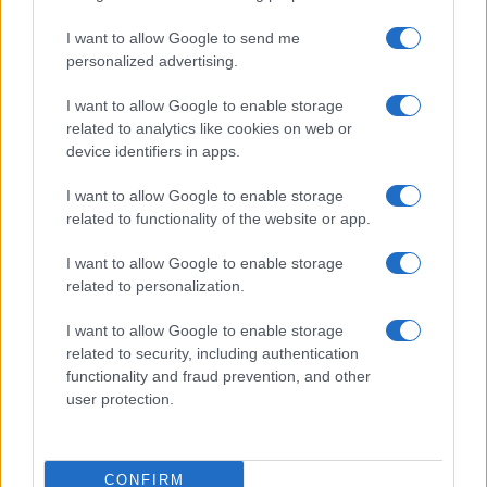
Bárbara Rey ha asegurado a Isabel Rábago, que…
I want to allow Google to send me
personalized advertising.
GENTE
I want to allow Google to enable storage
related to analytics like cookies on web or
device identifiers in apps.
I want to allow Google to enable storage
related to functionality of the website or app.
I want to allow Google to enable storage
related to personalization.
I want to allow Google to enable storage
Risto Mejide, pillado con su nueva novia:
related to security, including authentication
“Ya no se esconden”
functionality and fraud prevention, and other
user protection.
Han pillado al presentador Risto Mejide y a…
GENTE
CONFIRM