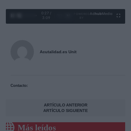
0:28 /
Ad
hub
Media
POWERED
1
/
4
3:09
BY
Acutalidad.es Unit
Contacto:
ARTÍCULO ANTERIOR
ARTÍCULO SIGUIENTE
Más leídos