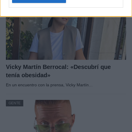
Vicky Martín Berrocal: «Descubrí que
tenía obesidad»
En un encuentro con la prensa, Vicky Martín…
GENTE