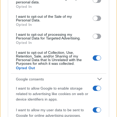
personal data.
grant or deny consent to Google and its third-party tags to
Hijo de Javier Gutiérrez: un campeón con
Opted In
use your data for below specified purposes in below Google
capacidades especiales
consent section.
I want to opt-out of the Sale of my
Personal Data.
El hijo del actor Javier Gutiérrez, es Mateo,…
Opted In
I want to opt-out of processing my
Personal Data for Targeted Advertising.
GENTE
Opted In
I want to opt-out of Collection, Use,
Retention, Sale, and/or Sharing of my
Personal Data that Is Unrelated with the
Purposes for which it was collected.
Opted Out
Google consents
I want to allow Google to enable storage
related to advertising like cookies on web or
device identifiers in apps.
Bárbara Rey sobre su asistencia al
Senado: «Voy a ir»
I want to allow my user data to be sent to
Google for online advertising purposes.