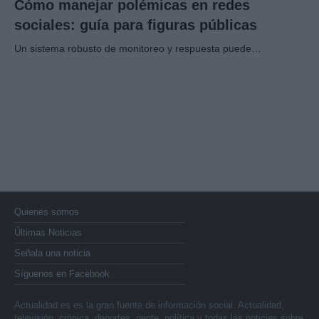
Cómo manejar polémicas en redes
sociales: guía para figuras públicas
Un sistema robusto de monitoreo y respuesta puede…
Quienes somos
Últimas Noticias
Señala una noticia
Síguenos en Facebook
Actualidad.es es la gran fuente de información social. Actualidad,
televisión, crónica, deportes, gente, política y todas las noticias sobre