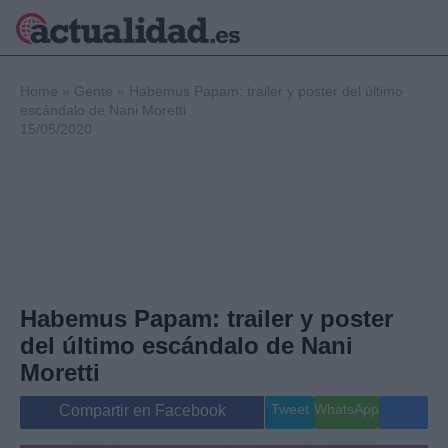
×
Home
»
Gente
»
Habemus Papam: trailer y poster del último
escándalo de Nani Moretti
15/05/2020
Política
Ciencia y
Tecnología
Crónica
Deportes
Economía
Salud y Bienestar
Habemus Papam: trailer y poster
Internacional
del último escándalo de Nani
Gente
Viajes
Moretti
Musica
Tweet
WhatsApp
Compartir en Facebook