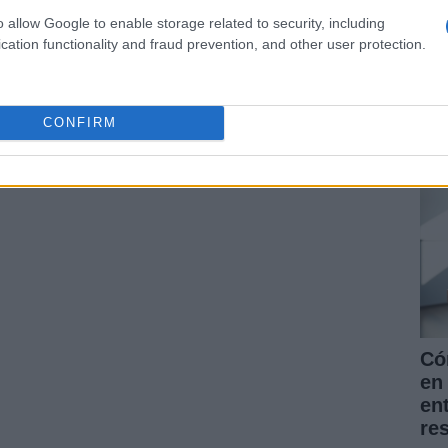
o allow Google to enable storage related to security, including
cation functionality and fraud prevention, and other user protection.
La
pr
for
CONFIRM
nu
Có
en 
en
re