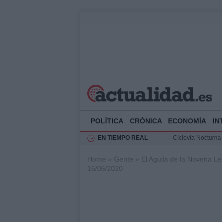
POLÍTICA
CRÓNICA
ECONOMÍA
IN
EN TIEMPO REAL
Ciclovía Nocturna
Felipe VI recibe 
Home
»
Gente
»
El Aguila de la Novena Le
Rehabilitación de 
16/05/2020
Análisis de la res