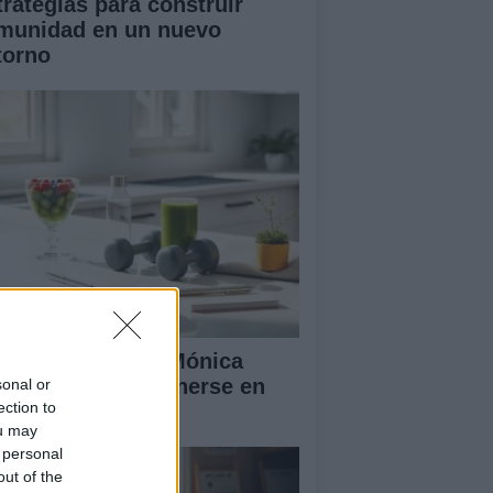
trategias para construir
munidad en un nuevo
torno
 rutina diaria de Mónica
ranjo para mantenerse en
sonal or
ection to
ma y feliz
ou may
 personal
out of the