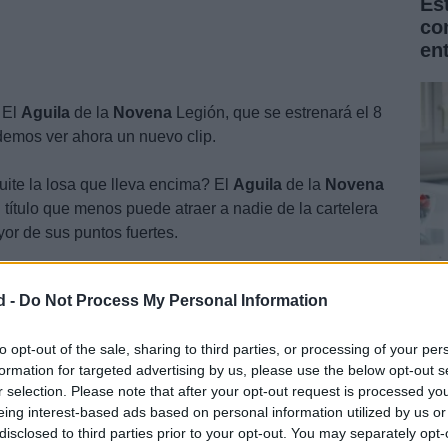
Es
co
en
 El
Aguila
de la
Novena
Legión, que se estrenará el 8
demos ver ahora un nuevo clip.
uite la losa que lleva encima? El
Aguila
de la
Novena
título que menos puede atraer a nadie de la cartelera
ayor de sus puntos fuertes.
d -
Do Not Process My Personal Information
La
Na
to opt-out of the sale, sharing to third parties, or processing of your per
formation for targeted advertising by us, please use the below opt-out s
for
r selection. Please note that after your opt-out request is processed y
eing interest-based ads based on personal information utilized by us or
disclosed to third parties prior to your opt-out. You may separately opt-