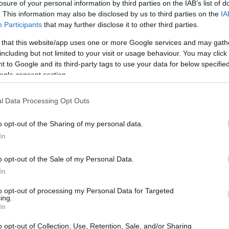
losure of your personal information by third parties on the IAB’s list of
. This information may also be disclosed by us to third parties on the
IA
Participants
that may further disclose it to other third parties.
 that this website/app uses one or more Google services and may gath
including but not limited to your visit or usage behaviour. You may click 
 to Google and its third-party tags to use your data for below specifi
ogle consent section.
Gr
es
có
l Data Processing Opt Outs
o opt-out of the Sharing of my personal data.
In
o opt-out of the Sale of my Personal Data.
In
cDonald, ganador de un Oscar por el documental One
os podido ver obras como El Ultimo Rey de Escocia o
to opt-out of processing my Personal Data for Targeted
ing.
In
Sutcliff, famosa escritora británica muerta en 1992,
Ca
rqus Aquila, un centurión que tratará de resolver el
de
o opt-out of Collection, Use, Retention, Sale, and/or Sharing