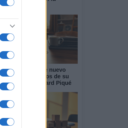
nidad
akira: rumores de nuevo
or tras cuatro años de su
paración con Gerard Piqué