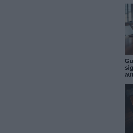
Gu
sig
au