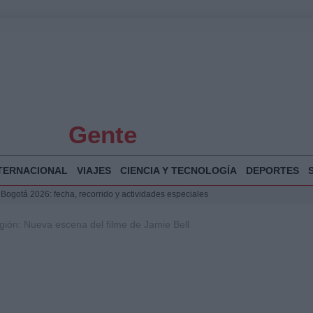
Gente
TERNACIONAL
VIAJES
CIENCIA Y TECNOLOGÍA
DEPORTES
 Bogotá 2026: fecha, recorrido y actividades especiales
a Juan Jesús Vivas en Palma para analizar la situación en Ceuta
gión: Nueva escena del filme de Jamie Bell
la Illa Plana: Menorca apuesta por el deporte náutico sostenible
puesta del Gobierno ante la crisis migratoria en Ceuta