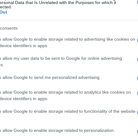
ersonal Data that Is Unrelated with the Purposes for which it
Legión desaparecida entre las montañas de Escocia y,
sa
lected.
nombre de su padre, el líder de la
Novena
.
Out
Donald Sutherland protagonizarán el
filme
junto a
consents
Novena
LegiónVía
o allow Google to enable storage related to advertising like cookies on
evice identifiers in apps.
© Riproduzione riservata
o allow my user data to be sent to Google for online advertising
s.
Sh
t
to allow Google to send me personalized advertising.
am
se
o allow Google to enable storage related to analytics like cookies on
evice identifiers in apps.
o allow Google to enable storage related to functionality of the website
o allow Google to enable storage related to personalization.
ARTÍCULO SIGUIENTE