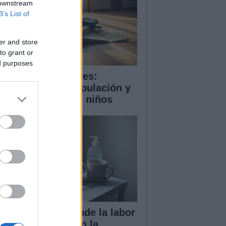
 downstream
B’s List of
er and store
to grant or
ed purposes
ooming en menores:
trategias de manipulación y
mo proteger a los niños
ndela Peña defiende la labor
 las enfermeras en la