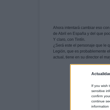
Ahora intentará cambiar eso con
de Abril en España y del que po
Y claro, con Tintín.
¿Será este el personaje que le q
Legión, que es probablemente el 
actual, tiene en su director el m
Actualida
If you wish 
sensitive in
confirm you
continue se
information 