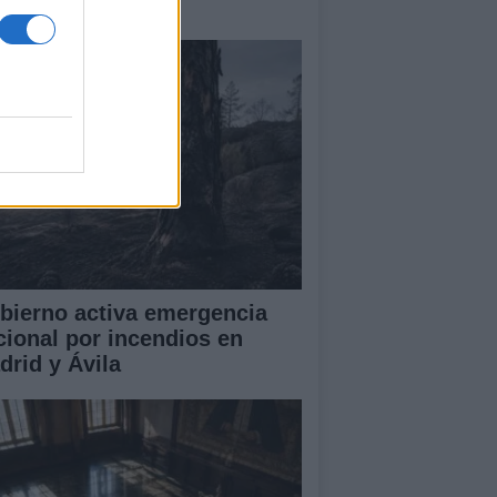
amas que no cesa
bierno activa emergencia
cional por incendios en
drid y Ávila