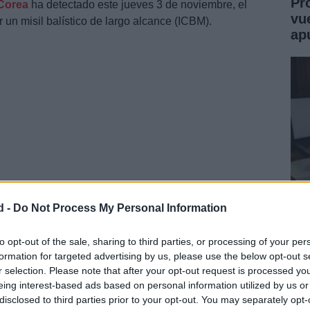
Pr
Corea
ha detectado este jueves 3 de noviembre, el
vu
 un misil balístico de largo alcance (ICBM).
ap
d -
Do Not Process My Personal Information
Jo
Mo
to opt-out of the sale, sharing to third parties, or processing of your per
formation for targeted advertising by us, please use the below opt-out s
Un
r selection. Please note that after your opt-out request is processed y
eing interest-based ads based on personal information utilized by us or
disclosed to third parties prior to your opt-out. You may separately opt-