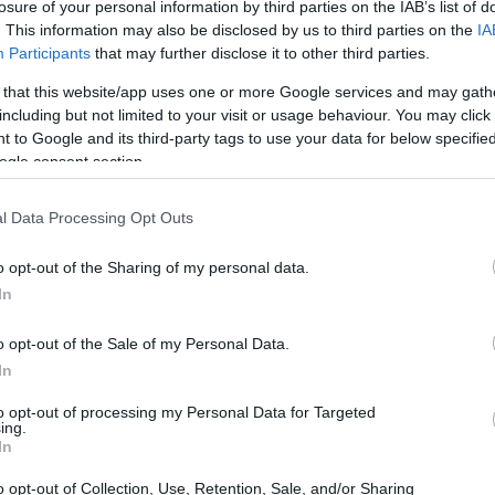
losure of your personal information by third parties on the IAB’s list of
. This information may also be disclosed by us to third parties on the
IA
Participants
that may further disclose it to other third parties.
 that this website/app uses one or more Google services and may gath
including but not limited to your visit or usage behaviour. You may click 
 to Google and its third-party tags to use your data for below specifi
ang alrededor de las 7:40 (22:40 GMT del miércoles)
ogle consent section.
lo según un comunicado el Estado Mayor Conjunto
cado la detección de dos
«misiles balísticos de
l Data Processing Opt Outs
Ol
 del Este desde la zona de Gaechon.
te
o opt-out of the Sharing of my personal data.
al
In
o opt-out of the Sale of my Personal Data.
In
to opt-out of processing my Personal Data for Targeted
ing.
In
o opt-out of Collection, Use, Retention, Sale, and/or Sharing