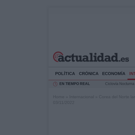
POLÍTICA
CRÓNICA
ECONOMÍA
IN
EN TIEMPO REAL
Ciclovía Nocturna
Felipe VI recibe 
Home
»
Internacional
»
Corea del Norte la
Rehabilitación de 
03/11/2022
Análisis de la res