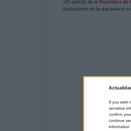
«El ejército de la
República de 
lanzamiento de lo que parece ser
Actualida
If you wish 
sensitive in
confirm you
continue se
information 