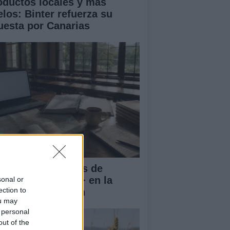
oductos locales y más
elos: Binter refuerza su
uesta por Canarias
rnadas Nacionales de
vilidad Erasmus+ en la
sonal or
ection to
iversidad de Jaén
ou may
 personal
out of the