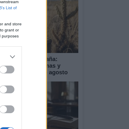
 downstream
B’s List of
er and store
to grant or
ed purposes
a de calor en España:
mperaturas extremas y
ertas hasta el 2 de agosto