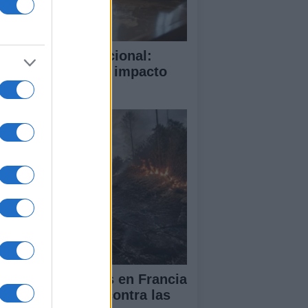
rte Penal Internacional:
mo funciona y su impacto
obal
cendios forestales en Francia
España: la lucha contra las