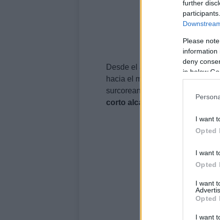
further disc
participants
Downstream 
Please note
information 
deny consent
Desde el área de Sunan en Piony
in below Go
hacia el mar del Este». Todo el
surcoreano. También han comuni
Persona
corto alcance lanzados al mar
I want t
Opted 
I want t
Opted 
I want 
Advertis
Opted 
I want t