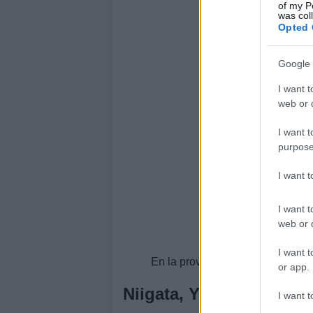
of my P
was col
Opted 
Google 
I want t
web or d
I want t
purpose
I want 
I want t
web or d
I want t
En la provincia de
Pyongan
del 
or app.
Niigata, Yamagata y Miy
I want t