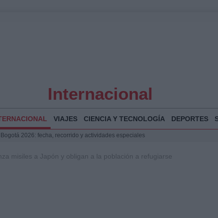
Internacional
TERNACIONAL
VIAJES
CIENCIA Y TECNOLOGÍA
DEPORTES
 Bogotá 2026: fecha, recorrido y actividades especiales
a Juan Jesús Vivas en Palma para analizar la situación en Ceuta
nza misiles a Japón y obligan a la población a refugiarse
la Illa Plana: Menorca apuesta por el deporte náutico sostenible
puesta del Gobierno ante la crisis migratoria en Ceuta