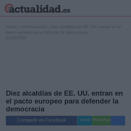
×
Home
»
Internacional
»
Diez alcaldías de EE. UU. entran en el
pacto europeo para defender la democracia
21/05/2026
Política
Ciencia y
Tecnología
Crónica
Deportes
Economía
Salud y Bienestar
Diez alcaldías de EE. UU. entran en
Internacional
el pacto europeo para defender la
Gente
Viajes
democracia
Musica
Tweet
WhatsApp
Compartir en Facebook