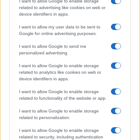
I want to allow Google to enable storage
Binter no solo conecta las islas, sino que…
related to advertising like cookies on web or
device identifiers in apps.
INTERNACIONAL
I want to allow my user data to be sent to
Google for online advertising purposes.
I want to allow Google to send me
personalized advertising.
I want to allow Google to enable storage
related to analytics like cookies on web or
device identifiers in apps.
I want to allow Google to enable storage
related to functionality of the website or app.
Guía práctica para entender conflictos
internacionales paso a paso
I want to allow Google to enable storage
related to personalization.
Domina el arte de evaluar fuentes y mapas,…
I want to allow Google to enable storage
related to security, including authentication
INTERNACIONAL