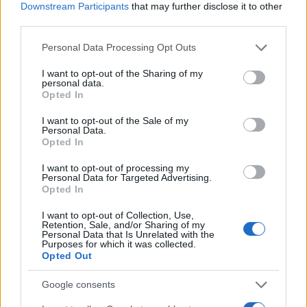
Downstream Participants
that may further disclose it to other
third parties.
Argentina: Un hombre de 128 años
anuncia al mundo que es Adolf Hitler
Please note that this website/app uses one or more Google
Personal Data Processing Opt Outs
services and may gather and store information including but
Un hombre de origen alemán que vive en…
not limited to your visit or usage behaviour. You may click to
I want to opt-out of the Sharing of my
personal data.
grant or deny consent to Google and its third-party tags to
Opted In
use your data for below specified purposes in below Google
INTERNACIONAL
consent section.
I want to opt-out of the Sale of my
Personal Data.
Opted In
I want to opt-out of processing my
Personal Data for Targeted Advertising.
Opted In
I want to opt-out of Collection, Use,
Retention, Sale, and/or Sharing of my
Personal Data that Is Unrelated with the
Purposes for which it was collected.
Opted Out
Productos locales y más vuelos: Binter
Google consents
refuerza su apuesta por Canarias