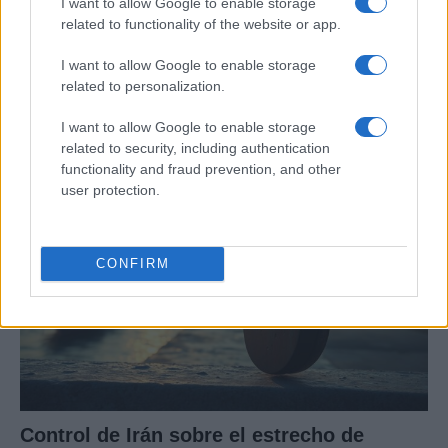
I want to allow Google to enable storage
related to functionality of the website or app.
I want to allow Google to enable storage
Guía práctica para entender conflictos
related to personalization.
internacionales paso a paso
I want to allow Google to enable storage
Domina el arte de evaluar fuentes y mapas,…
related to security, including authentication
functionality and fraud prevention, and other
user protection.
INTERNACIONAL
CONFIRM
Control de Irán sobre el estrecho de