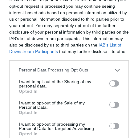
opt-out request is processed you may continue seeing
interest-based ads based on personal information utilized by
us or personal information disclosed to third parties prior to
your opt-out. You may separately opt-out of the further
disclosure of your personal information by third parties on the
IAB’s list of downstream participants. This information may
also be disclosed by us to third parties on the
IAB’s List of
Downstream Participants
that may further disclose it to other
third parties.
Please note that this website/app uses one or more Google
Personal Data Processing Opt Outs
Productos locales y más vuelos: Binter
services and may gather and store information including but
refuerza su apuesta por Canarias
not limited to your visit or usage behaviour. You may click to
I want to opt-out of the Sharing of my
personal data.
grant or deny consent to Google and its third-party tags to
Opted In
Binter no solo conecta las islas, sino que…
use your data for below specified purposes in below Google
consent section.
I want to opt-out of the Sale of my
Personal Data.
INTERNACIONAL
Opted In
I want to opt-out of processing my
Personal Data for Targeted Advertising.
Opted In