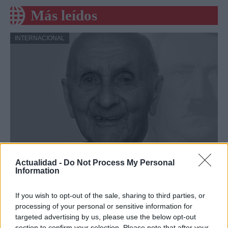
Más leídos
INTERNACIONAL
Argentina: Un hombre de 128 años
Actualidad -
Do Not Process My Personal
Information
anuncia al mundo que es Adolf Hitler
Un hombre de origen alemán que vive en…
If you wish to opt-out of the sale, sharing to third parties, or
processing of your personal or sensitive information for
targeted advertising by us, please use the below opt-out
INTERNACIONAL
section to confirm your selection. Please note that after your