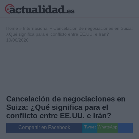
×
Home
»
Internacional
»
Cancelación de negociaciones en Suiza:
¿Qué significa para el conflicto entre EE.UU. e Irán?
19/06/2026
Política
Ciencia y
Tecnología
Crónica
Deportes
Economía
Salud y Bienestar
Cancelación de negociaciones en
Internacional
Suiza: ¿Qué significa para el
Gente
Viajes
conflicto entre EE.UU. e Irán?
Musica
Tweet
WhatsApp
Compartir en Facebook