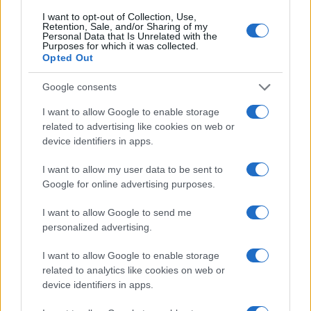
I want to opt-out of Collection, Use,
Retention, Sale, and/or Sharing of my
Personal Data that Is Unrelated with the
Purposes for which it was collected.
Opted Out
Google consents
LightSound: la tecnología que permite
I want to allow Google to enable storage
escuchar el eclipse solar
related to advertising like cookies on web or
device identifiers in apps.
El próximo 12 de agosto, el eclipse solar…
I want to allow my user data to be sent to
Google for online advertising purposes.
INTERNACIONAL
I want to allow Google to send me
personalized advertising.
I want to allow Google to enable storage
related to analytics like cookies on web or
device identifiers in apps.