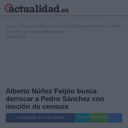
×
Home
»
Crónica
»
Alberto Núñez Feijóo busca derrocar a Pedro
Sánchez con moción de censura
19/06/2026
Política
Ciencia y
Tecnología
Crónica
Deportes
Economía
Salud y Bienestar
Alberto Núñez Feijóo busca
Internacional
derrocar a Pedro Sánchez con
Gente
Viajes
moción de censura
Musica
Tweet
WhatsApp
Compartir en Facebook