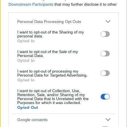
Downstream Participants
that may further disclose it to other
third parties.
Please note that this website/app uses one or more Google
Personal Data Processing Opt Outs
services and may gather and store information including but
not limited to your visit or usage behaviour. You may click to
I want to opt-out of the Sharing of my
personal data.
grant or deny consent to Google and its third-party tags to
Opted In
use your data for below specified purposes in below Google
consent section.
I want to opt-out of the Sale of my
Personal Data.
Cómo escribir crónicas culturales con
Opted In
profundidad y rigor
I want to opt-out of processing my
Explora las técnicas esenciales para escribir crónicas
Personal Data for Targeted Advertising.
Opted In
culturales…
I want to opt-out of Collection, Use,
Retention, Sale, and/or Sharing of my
CRÓNICA
Personal Data that Is Unrelated with the
Purposes for which it was collected.
Opted Out
Google consents