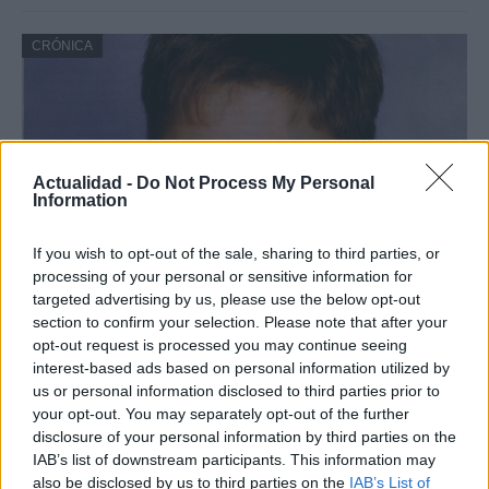
CRÓNICA
Actualidad -
Do Not Process My Personal
Information
If you wish to opt-out of the sale, sharing to third parties, or
processing of your personal or sensitive information for
targeted advertising by us, please use the below opt-out
Nuevo giro en el caso Yéremi Vargas:
section to confirm your selection. Please note that after your
desvelan el informe forense
opt-out request is processed you may continue seeing
interest-based ads based on personal information utilized by
El ‘caso Yéremi Vargas’, el niño desaparecido en 2007…
us or personal information disclosed to third parties prior to
your opt-out. You may separately opt-out of the further
disclosure of your personal information by third parties on the
CRÓNICA
IAB’s list of downstream participants. This information may
also be disclosed by us to third parties on the
IAB’s List of