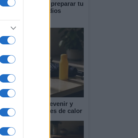
ía completa para preparar tu
vienda ante incendios
restales
mo reconocer, prevenir y
tuar ante los golpes de calor