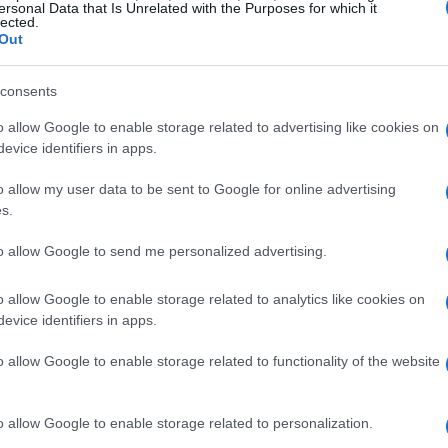
ersonal Data that Is Unrelated with the Purposes for which it
Gu
ya tienen el producto listo y están a punto de
lected.
vi
Out
arte de las autoridades farmacéuticas europeas.
«En
fo
mos los resultados de nuestro estudio sobre los
do el mundo a las autoridades y solicitaremos la
consents
te grupo de edad, aquí en Europa», ha declarado en
o allow Google to enable storage related to advertising like cookies on
evice identifiers in apps.
o allow my user data to be sent to Google for online advertising
s.
to allow Google to send me personalized advertising.
o allow Google to enable storage related to analytics like cookies on
evice identifiers in apps.
Có
ac
o allow Google to enable storage related to functionality of the website
o allow Google to enable storage related to personalization.