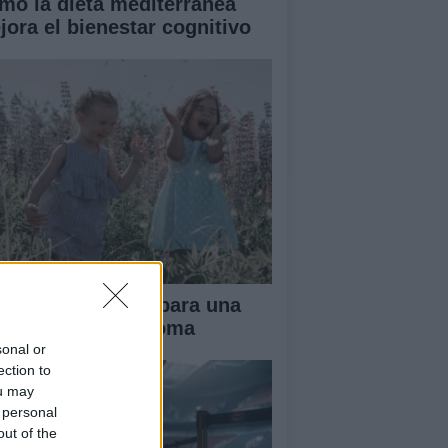
mo la dieta mediterránea
jora el bienestar cognitivo
ianza tradicional para una
fancia más autónoma
sonal or
ection to
ou may
 personal
out of the