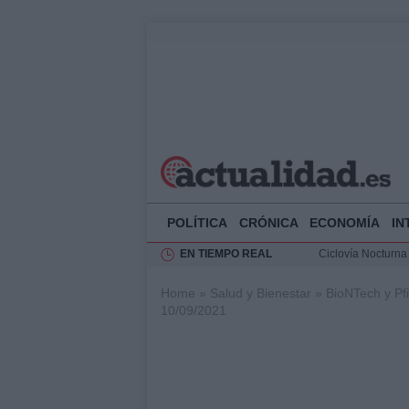
POLÍTICA
CRÓNICA
ECONOMÍA
IN
EN TIEMPO REAL
Ciclovía Nocturna
Felipe VI recibe 
Home
»
Salud y Bienestar
»
BioNTech y Pfi
Rehabilitación de 
10/09/2021
Análisis de la res