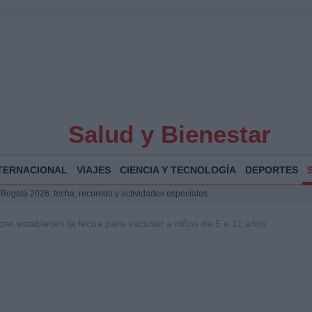
Salud y Bienestar
TERNACIONAL
VIAJES
CIENCIA Y TECNOLOGÍA
DEPORTES
 Bogotá 2026: fecha, recorrido y actividades especiales
a Juan Jesús Vivas en Palma para analizar la situación en Ceuta
zer establecen la fecha para vacunar a niños de 5 a 11 años
la Illa Plana: Menorca apuesta por el deporte náutico sostenible
puesta del Gobierno ante la crisis migratoria en Ceuta