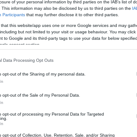
losure of your personal information by third parties on the IAB’s list of
. This information may also be disclosed by us to third parties on the
IA
Participants
that may further disclose it to other third parties.
 that this website/app uses one or more Google services and may gath
an la autorización europea para
including but not limited to your visit or usage behaviour. You may click 
 to Google and its third-party tags to use your data for below specifi
tra el Covid-19 en los niños
ogle consent section.
Gu
se
l Data Processing Opt Outs
o opt-out of the Sharing of my personal data.
In
o opt-out of the Sale of my Personal Data.
In
to opt-out of processing my Personal Data for Targeted
ing.
In
o opt-out of Collection, Use, Retention, Sale, and/or Sharing