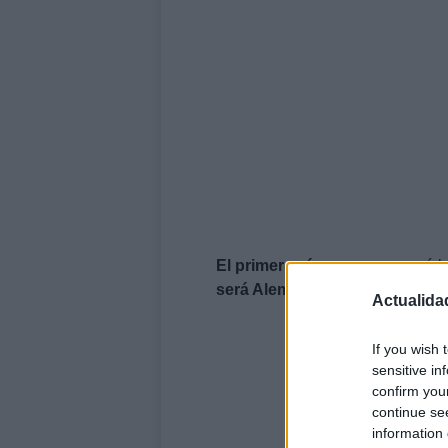
El primer país
que comenzará la
será Alemania
para luego distri
Actualida
If you wish 
sensitive in
confirm you
continue se
information 