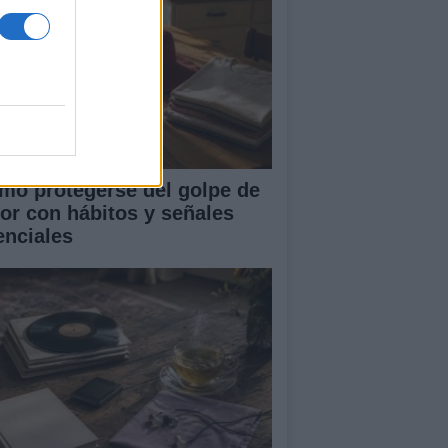
mo protegerse del golpe de
lor con hábitos y señales
enciales