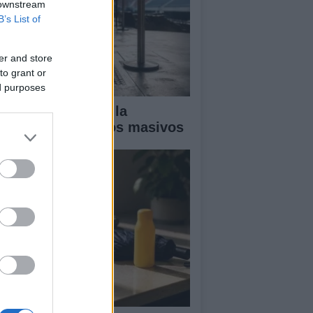
 downstream
B’s List of
er and store
to grant or
ed purposes
ía completa para la
guridad en eventos masivos