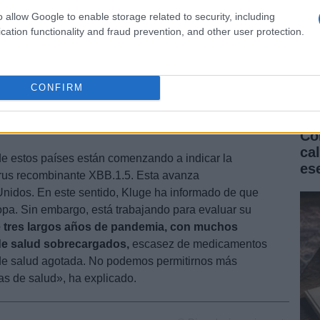
 asegurado que «no es irrazonable» que los países
o allow Google to enable storage related to security, including
a proteger a sus poblaciones. Todo ello mientras
cation functionality and fraud prevention, and other user protection.
 sobre la situación en China.
Por otro lado, ha
e se adopten sean «proporcionadas y no
CONFIRM
 del nuevo virus recombinante
Có
ca
de estos países están comenzando a indicar la
es
irus recombinante XBB.1.5. Esta avanza
nidos. En este sentido, Kluge ha informado de que
pa. Sin embargo, está trabajando para evaluar su
 tres largos años de pandemia, con muchos
 de salud sobrecargados,
escasez de medicamentos
 de salud agotada. No podemos permitirnos más
as de salud», ha explicado.