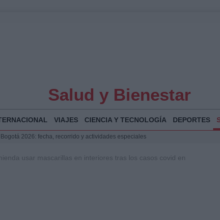
Salud y Bienestar
TERNACIONAL
VIAJES
CIENCIA Y TECNOLOGÍA
DEPORTES
 Bogotá 2026: fecha, recorrido y actividades especiales
a Juan Jesús Vivas en Palma para analizar la situación en Ceuta
enda usar mascarillas en interiores tras los casos covid en
la Illa Plana: Menorca apuesta por el deporte náutico sostenible
puesta del Gobierno ante la crisis migratoria en Ceuta