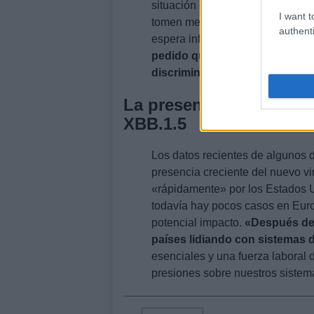
situación del
covid
. Además, ha
I want t
tomen medidas de precaución par
authenti
espera información más detallada
pedido que las iniciativas qu
discriminatorias».
La presencia creciente
XBB.1.5
Los datos recientes de algunos 
presencia creciente del nuevo v
«rápidamente» por los Estados U
todavía hay pocos casos en Euro
potencial impacto.
«Después de
países lidiando con sistemas
esenciales y una fuerza laboral
presiones sobre nuestros sistem