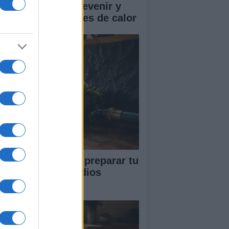
mo reconocer, prevenir y
tuar ante los golpes de calor
ía completa para preparar tu
vienda ante incendios
restales