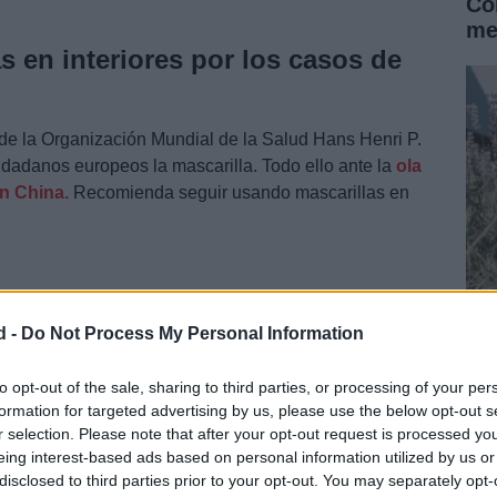
Có
.
me
s en interiores por los casos de
 de la Organización Mundial de la Salud Hans Henri P.
dadanos europeos la mascarilla. Todo ello ante la
ola
n China.
Recomienda seguir usando mascarillas en
d -
Do Not Process My Personal Information
Cr
in
to opt-out of the sale, sharing to third parties, or processing of your per
formation for targeted advertising by us, please use the below opt-out s
r selection. Please note that after your opt-out request is processed y
eing interest-based ads based on personal information utilized by us or
disclosed to third parties prior to your opt-out. You may separately opt-