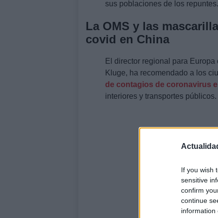
sus poblaciones de los repuntes
La OMS y las mascarilla
covid en China
El director regional para Europa
Kluge, ha recomendado a los ciu
de contagios de coronavirus e
interiores y transportes públicos.
Actualida
If you wish 
sensitive in
confirm you
continue se
information 