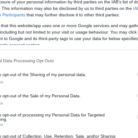
losure of your personal information by third parties on the IAB’s list of
. This information may also be disclosed by us to third parties on the
IA
Participants
that may further disclose it to other third parties.
 that this website/app uses one or more Google services and may gath
including but not limited to your visit or usage behaviour. You may click 
 to Google and its third-party tags to use your data for below specifi
ogle consent section.
Gu
se
l Data Processing Opt Outs
o opt-out of the Sharing of my personal data.
In
ntes del virus que circulan en China son las que ya
o opt-out of the Sale of my Personal Data.
gares. «
Compartimos la opinión actual del Centro
In
 el Control de Enfermedades
de que no prevé nque el
to opt-out of processing my Personal Data for Targeted
e significativamente la situación epidemiológica de
ing.
n Europea de la OMS en este momento».
Así lo ha
In
o opt-out of Collection, Use, Retention, Sale, and/or Sharing