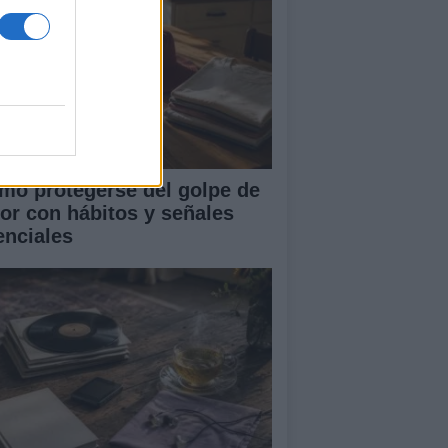
mo protegerse del golpe de
lor con hábitos y señales
enciales