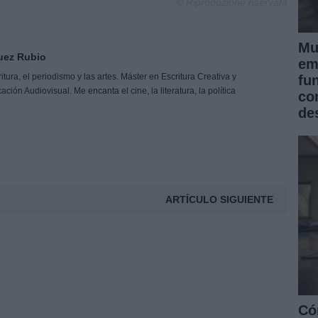
© Riproduzione riservata
Mu
uez Rubio
em
tura, el periodismo y las artes. Máster en Escritura Creativa y
fu
ón Audiovisual. Me encanta el cine, la literatura, la política
co
de
ARTÍCULO SIGUIENTE
Có