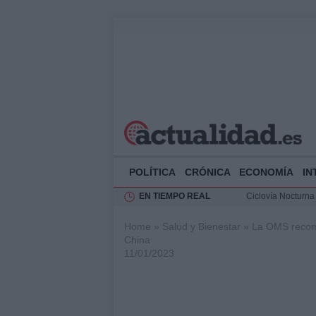
POLÍTICA
CRÓNICA
ECONOMÍA
IN
EN TIEMPO REAL
Ciclovía Nocturna
Felipe VI recibe 
Home
»
Salud y Bienestar
»
La OMS recomi
Rehabilitación de 
China
Análisis de la res
11/01/2023