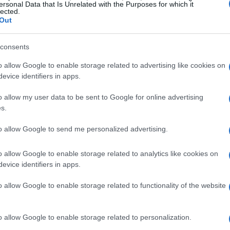
ersonal Data that Is Unrelated with the Purposes for which it
Có
lected.
ac
Out
consents
o allow Google to enable storage related to advertising like cookies on
evice identifiers in apps.
o allow my user data to be sent to Google for online advertising
s.
to allow Google to send me personalized advertising.
o allow Google to enable storage related to analytics like cookies on
 adopten serán «proporcionadas y no
Gu
evice identifiers in apps.
vi
fo
o allow Google to enable storage related to functionality of the website
peo de la OMS
ha destacado que necesita
dica».
La necesita especialmente sobre la
o allow Google to enable storage related to personalization.
ales, con el fin de determinar mejor la evolución de la