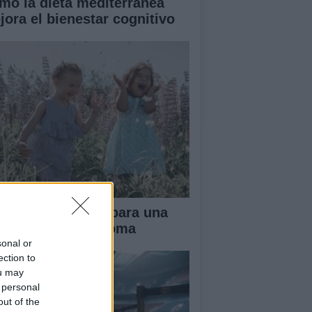
mo la dieta mediterránea
jora el bienestar cognitivo
ianza tradicional para una
fancia más autónoma
sonal or
ection to
ou may
 personal
out of the