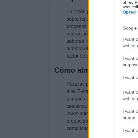
of my P
was col
La razón práctica por la que no 
Opted 
sobre tejidos vegetales sensibl
procesos internos en las
ceboll
Google 
interacción reduce la vida útil 
I want t
sabores indeseados. En términos 
web or d
acelera el envejecimiento de su v
factor decisivo para la conservac
I want t
purpose
Cómo almacenar cada a
I want 
Para las
patatas
lo ideal es un 
aire. Evita la luz directa porque
I want t
web or d
tampoco conviene la humedad pu
cestas que permitan ventilación 
I want t
laves antes de guardar para pres
or app.
producción de
etileno
y retrasan 
complicaciones.
I want t