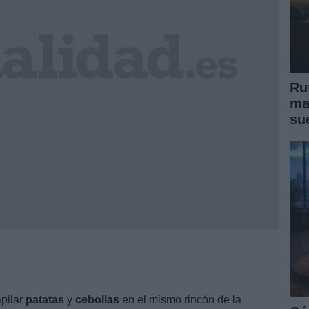
Ru
ma
su
pilar
patatas
y
cebollas
en el mismo rincón de la