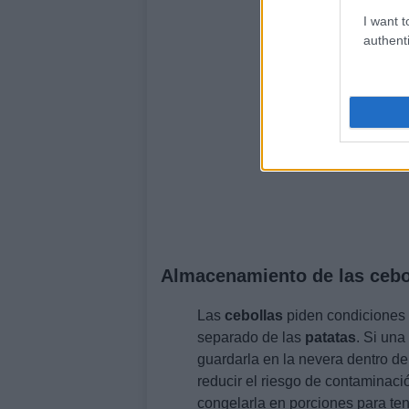
I want t
authenti
Almacenamiento de las cebo
Las
cebollas
piden condiciones s
separado de las
patatas
. Si un
guardarla en la nevera dentro de
reducir el riesgo de contaminació
congelarla en porciones para tener