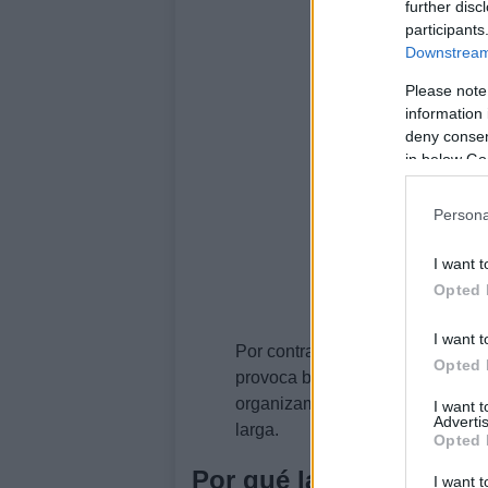
further disc
participants
Downstream 
Please note
information 
deny consent
in below Go
Persona
I want t
Opted 
I want t
Por contraste, muchas hortalizas
Opted 
provoca brotes prematuros, pérd
organizamos la despensa y evita
I want 
Advertis
larga.
Opted 
Por qué la combinación 
I want t