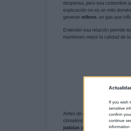
despensa, pero esa costumbre ac
explicación no es un mito domést
generan
etileno
, un gas que infl
Entender esa relación permite t
mantienen mejor la calidad de lo
Actualida
If you wish 
sensitive in
Antes de entrar en consejos conc
confirm you
continue se
climatérico
describe frutas o tub
information 
patatas
pertenecen a este grupo