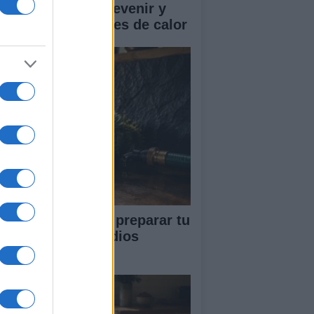
mo reconocer, prevenir y
tuar ante los golpes de calor
ía completa para preparar tu
vienda ante incendios
restales