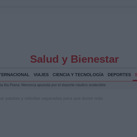
Salud y Bienestar
TERNACIONAL
VIAJES
CIENCIA Y TECNOLOGÍA
DEPORTES
la Illa Plana: Menorca apuesta por el deporte náutico sostenible
 y humanitario en Ceuta tras la llegada masiva de migrantes
r patatas y cebollas separadas para que duren más
o de Chamberí por 6,3 millones: detalles y controversias
 Bogotá 2026: fecha, recorrido y actividades especiales
a Juan Jesús Vivas en Palma para analizar la situación en Ceuta