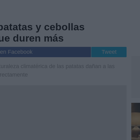
atatas y cebollas
ue duren más
 en Facebook
Tweet
turaleza climatérica de las patatas dañan a las
rrectamente