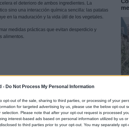
Có
elera el deterioro de ambos ingredientes. La
me
ico sino una interacción química sencilla: las patatas
uye en la maduración y la vida útil de los vegetales.
omar medidas prácticas que evitan desperdicio y
s alimentos.
d -
Do Not Process My Personal Information
Cr
in
to opt-out of the sale, sharing to third parties, or processing of your per
formation for targeted advertising by us, please use the below opt-out s
retos conviene definir conceptos clave. El término
r selection. Please note that after your opt-out request is processed y
eing interest-based ads based on personal information utilized by us or
érculos que siguen madurando tras la cosecha; las
disclosed to third parties prior to your opt-out. You may separately opt-
 y continúan produciendo
etileno
en ese proceso.