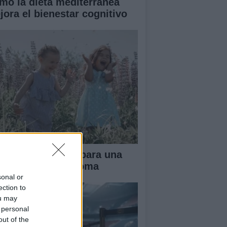
mo la dieta mediterránea
jora el bienestar cognitivo
ianza tradicional para una
fancia más autónoma
sonal or
ection to
ou may
 personal
out of the