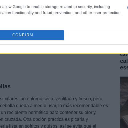
o allow Google to enable storage related to security, including
cation functionality and fraud prevention, and other user protection.
CONFIRM
Có
ca
es
llas
imilares: un entorno seco, ventilado y fresco, pero
a cebolla queda a medio usar, lo más recomendable es
 un recipiente hermético para contener su olor y
n cruzada. Otra opción práctica es picarla y
la lista en sofritos y guisos; así se evita que el