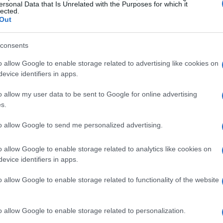
ersonal Data that Is Unrelated with the Purposes for which it
Có
lected.
ac
deben guardarse juntas está en el efecto del
etileno
Out
es. Cuando las
patatas
liberan este gas, estimulan
as
que las llevan a brotar y a perder firmeza. Esa
consents
y aumenta la probabilidad de que aparezcan manchas o
o allow Google to enable storage related to advertising like cookies on
sencillos, la presencia de una fuente de etileno
evice identifiers in apps.
ecina, por lo que la cercanía física se convierte en un
ión.
o allow my user data to be sent to Google for online advertising
s.
limento
to allow Google to send me personalized advertising.
espacio fresco, oscuro, seco y con buena circulación de
 favorece el tono verdoso y la aparición de solanina;
o allow Google to enable storage related to analytics like cookies on
Gu
evice identifiers in apps.
es fomenta la descomposición. Usa bolsas de tela o
vi
en lugar de recipientes herméticos; además, no las
fo
o allow Google to enable storage related to functionality of the website
ervar su cutícula. Estas medidas reducen la
el brotado, prolongando la vida útil sin
o allow Google to enable storage related to personalization.