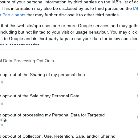
losure of your personal information by third parties on the IAB’s list of
. This information may also be disclosed by us to third parties on the
IA
Participants
that may further disclose it to other third parties.
 that this website/app uses one or more Google services and may gath
including but not limited to your visit or usage behaviour. You may click 
 to Google and its third-party tags to use your data for below specifi
ogle consent section.
Gu
se
l Data Processing Opt Outs
o opt-out of the Sharing of my personal data.
In
o opt-out of the Sale of my Personal Data.
 responden mal a niveles elevados de etileno, lo que
In
ida de textura y peor sabor. Saber esto cambia cómo
 decisiones que, aunque cómodas, salen caras a la
to opt-out of processing my Personal Data for Targeted
ing.
In
es perjudicial
o opt-out of Collection, Use, Retention, Sale, and/or Sharing