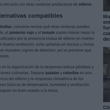
la cercanía con otras verduras productoras de
etileno
.
ternativas compatibles
Mu
em
bollas
, conviene revisar qué otras verduras pueden
fu
lo, el
pimiento rojo
y el
tomate
suelen tolerar mejor la
co
de
rjudicados por la presencia mutua de etileno en niveles
n buena ventilación, evita apilarlas en exceso y revisa
que muestren signos de deterioro; así se previene que
resto.
en la organización de la despensa reduce pérdidas y
ciones culinarias. Separar
patatas
y
cebollas
es una
encia del
etileno
y la respuesta climatérica de los
nes básicas de temperatura, humedad y ventilación
leguen en buen estado a la mesa.
Có