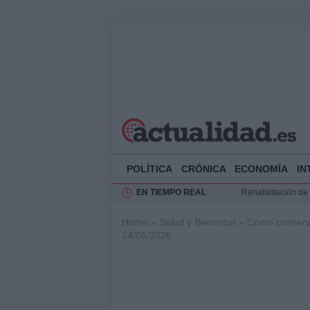
POLÍTICA
CRÓNICA
ECONOMÍA
IN
EN TIEMPO REAL
Rehabilitación de 
Impacto económico
Home
»
Salud y Bienestar
»
Cómo conserva
La compra del átic
24/05/2026
Ciclovía Nocturna
Felipe VI recibe 