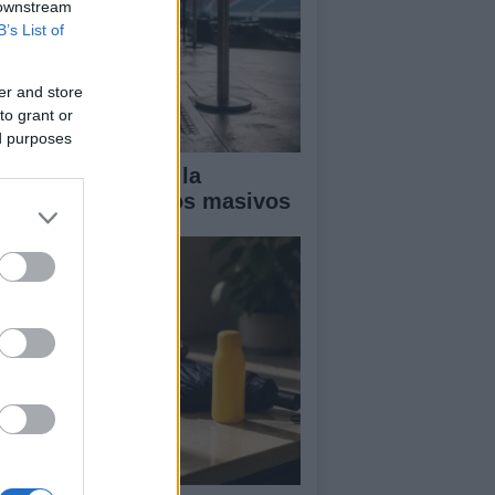
 downstream
B’s List of
er and store
to grant or
ed purposes
ía completa para la
guridad en eventos masivos