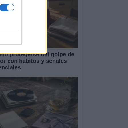
mo protegerse del golpe de
lor con hábitos y señales
enciales