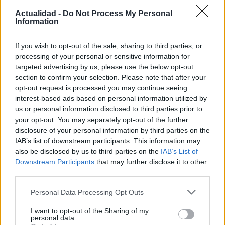
Actualidad -
Do Not Process My Personal
Information
Sofía Herrera cubre lo que pasa en TikTok antes de que llegue a la
televisión. Combina análisis cultural con periodismo de actualidad
If you wish to opt-out of the sale, sharing to third parties, or
ligera.
processing of your personal or sensitive information for
targeted advertising by us, please use the below opt-out
section to confirm your selection. Please note that after your
Contacto:
opt-out request is processed you may continue seeing
interest-based ads based on personal information utilized by
us or personal information disclosed to third parties prior to
ARTÍCULO ANTERIOR
your opt-out. You may separately opt-out of the further
ARTÍCULO SIGUIENTE
disclosure of your personal information by third parties on the
IAB’s list of downstream participants. This information may
Más leídos
also be disclosed by us to third parties on the
IAB’s List of
Downstream Participants
that may further disclose it to other
third parties.
SALUD Y BIENESTAR
Please note that this website/app uses one or more Google
Personal Data Processing Opt Outs
services and may gather and store information including but
not limited to your visit or usage behaviour. You may click to
I want to opt-out of the Sharing of my
personal data.
grant or deny consent to Google and its third-party tags to