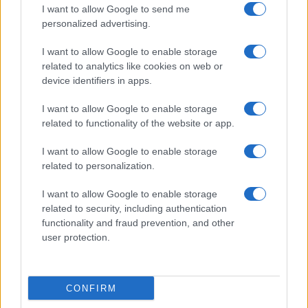
I want to allow Google to send me
personalized advertising.
I want to allow Google to enable storage
Guía para delegar tareas y evitar la
related to analytics like cookies on web or
sobrecarga emocional
device identifiers in apps.
El cuidado de otros puede convertirse en una…
I want to allow Google to enable storage
related to functionality of the website or app.
SALUD Y BIENESTAR
I want to allow Google to enable storage
related to personalization.
I want to allow Google to enable storage
related to security, including authentication
functionality and fraud prevention, and other
user protection.
CONFIRM
Guía completa para preparar tu vivienda