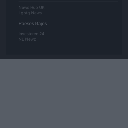
News Hub UK
Lgbtq News
Paeses Bajos
Investeren 24
NL Newz