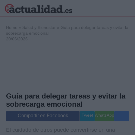
×
Home
»
Salud y Bienestar
»
Guía para delegar tareas y evitar la
sobrecarga emocional
20/06/2026
Política
Ciencia y
Tecnología
Crónica
Deportes
Economía
Salud y Bienestar
Guía para delegar tareas y evitar la
Internacional
sobrecarga emocional
Gente
Viajes
Tweet
WhatsApp
Compartir en Facebook
Musica
El cuidado de otros puede convertirse en una