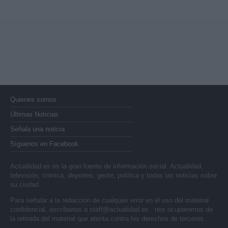
Quienes somos
Últimas Noticias
Señala una noticia
Síguenos en Facebook
Actualidad.es es la gran fuente de información social. Actualidad,
televisión, crónica, deportes, gente, política y todas las noticias sobre
su ciudad.
Para señalar a la redacción de cualquier error en el uso del material
confidencial, escríbanos a
staff@actualidad.es
: nos ocuparemos de
la retirada del material que atenta contra los derechos de terceros.