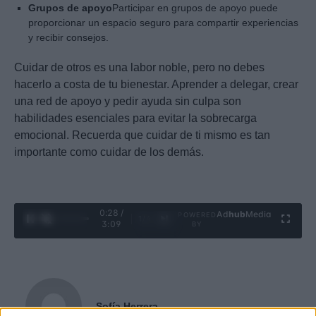
Grupos de apoyo
Participar en grupos de apoyo puede
proporcionar un espacio seguro para compartir experiencias
y recibir consejos.
Cuidar de otros es una labor noble, pero no debes
hacerlo a costa de tu bienestar. Aprender a delegar, crear
una red de apoyo y pedir ayuda sin culpa son
habilidades esenciales para evitar la sobrecarga
emocional. Recuerda que cuidar de ti mismo es tan
importante como cuidar de los demás.
0:29 /
Ad
hub
Media
POWERED
1
/
4
3:09
BY
Sofía Herrera