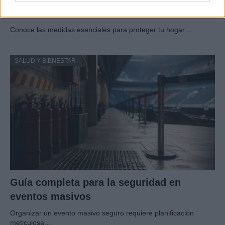
ante incendios forestales
Conoce las medidas esenciales para proteger tu hogar…
SALUD Y BIENESTAR
Guía completa para la seguridad en
eventos masivos
Organizar un evento masivo seguro requiere planificación
meticulosa.…