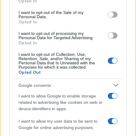
Opted In
use your data for below specified purposes in below Google
consent section.
I want to opt-out of the Sale of my
Personal Data.
Opted In
I want to opt-out of processing my
Personal Data for Targeted Advertising.
Opted In
Crianza tradicional para una infancia más
autónoma
I want to opt-out of Collection, Use,
Retention, Sale, and/or Sharing of my
La crianza cotidiana se construye mediante decisiones
Personal Data that Is Unrelated with the
Purposes for which it was collected.
pequeñas…
Opted Out
Google consents
SALUD Y BIENESTAR
I want to allow Google to enable storage
related to advertising like cookies on web or
device identifiers in apps.
I want to allow my user data to be sent to
Google for online advertising purposes.