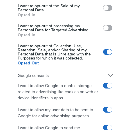
consent section.
I want to opt-out of the Sale of my
Descubre cómo elegir la mejor opción en STEAM:…
Personal Data.
Opted In
I want to opt-out of processing my
CIENCIA Y TECNOLOGÍA
Personal Data for Targeted Advertising.
Opted In
I want to opt-out of Collection, Use,
Retention, Sale, and/or Sharing of my
Personal Data that Is Unrelated with the
Purposes for which it was collected.
Opted Out
Google consents
I want to allow Google to enable storage
related to advertising like cookies on web or
Un hombre compra el primer mensaje
device identifiers in apps.
SMS de la historia por 107.000 euros
I want to allow my user data to be sent to
Un canadiense compra el primer mensaje de texto…
Google for online advertising purposes.
I want to allow Google to send me