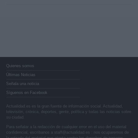
Quienes somos
Últimas Noticias
Señala una noticia
Síguenos en Facebook
Actualidad.es es la gran fuente de información social. Actualidad,
televisión, crónica, deportes, gente, política y todas las noticias sobre
su ciudad.
Para señalar a la redacción de cualquier error en el uso del material
confidencial, escríbanos a
staff@actualidad.es
: nos ocuparemos de
la retirada del material que atenta contra los derechos de terceros.