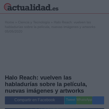
×
Home
»
Ciencia y Tecnología
»
Halo Reach: vuelven las
habladurías sobre la película, nuevas imágenes y artworks
05/05/2020
Política
Ciencia y
Tecnología
Crónica
Deportes
Economía
Salud y Bienestar
Halo Reach: vuelven las
Internacional
habladurías sobre la película,
Gente
Viajes
nuevas imágenes y artworks
Musica
Tweet
WhatsApp
Compartir en Facebook