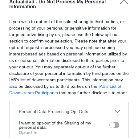
Actualidad -
Do Not Process My Personal
Information
Protocolos de seguridad ocular y
If you wish to opt-out of the sale, sharing to third parties, or
consejos para fotografiar eclipses solares
processing of your personal or sensitive information for
targeted advertising by us, please use the below opt-out
Un eclipse solar es un espectáculo natural que…
section to confirm your selection. Please note that after your
opt-out request is processed you may continue seeing
interest-based ads based on personal information utilized by
CIENCIA Y TECNOLOGÍA
us or personal information disclosed to third parties prior to
your opt-out. You may separately opt-out of the further
disclosure of your personal information by third parties on the
IAB’s list of downstream participants. This information may
also be disclosed by us to third parties on the
IAB’s List of
Downstream Participants
that may further disclose it to other
third parties.
Please note that this website/app uses one or more Google
Personal Data Processing Opt Outs
services and may gather and store information including but
not limited to your visit or usage behaviour. You may click to
I want to opt-out of the Sharing of my
personal data.
Cómo elegir una carrera STEAM: perfiles
grant or deny consent to Google and its third-party tags to
Opted In
use your data for below specified purposes in below Google
emergentes y competencias clave