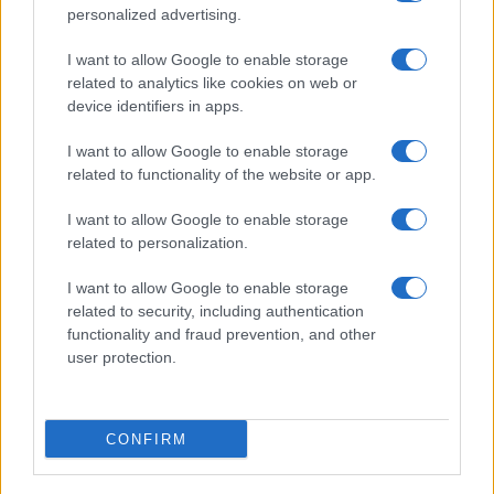
CIENCIA Y TECNOLOGÍA
personalized advertising.
I want to allow Google to enable storage
related to analytics like cookies on web or
device identifiers in apps.
I want to allow Google to enable storage
related to functionality of the website or app.
I want to allow Google to enable storage
related to personalization.
Preview: Marvel Super Hero Squad, más
I want to allow Google to enable storage
superhéroes para Nintendo Wii
related to security, including authentication
functionality and fraud prevention, and other
Los fans de Nintendo Wii y los superhéroes…
user protection.
CIENCIA Y TECNOLOGÍA
CONFIRM