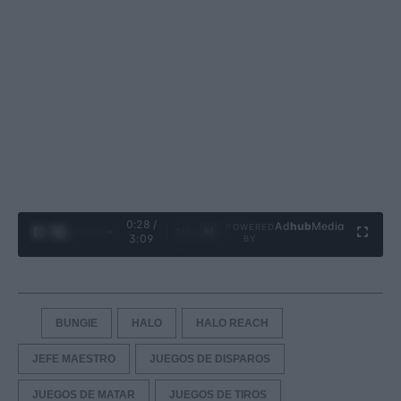
0:29 /
Ad
hub
Media
POWERED
1
/
4
3:09
BY
BUNGIE
HALO
HALO REACH
JEFE MAESTRO
JUEGOS DE DISPAROS
JUEGOS DE MATAR
JUEGOS DE TIROS