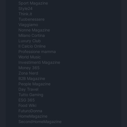
Sport Magazine
Style24
Think.it
Tuobenessere
Viaggiamo
Nonne Magazine
Milano Cortina
Luxury Club
Il Calcio Online
Professione mamma
World Music
Investimenti Magazine
Money 365
Zona Nerd
B2B Magazine
People Magazine
Day Travel
Tutto Gaming
ESG 365
Food Wiki
FuturoDonna
HomeMagazine
SecondHomeMagazine